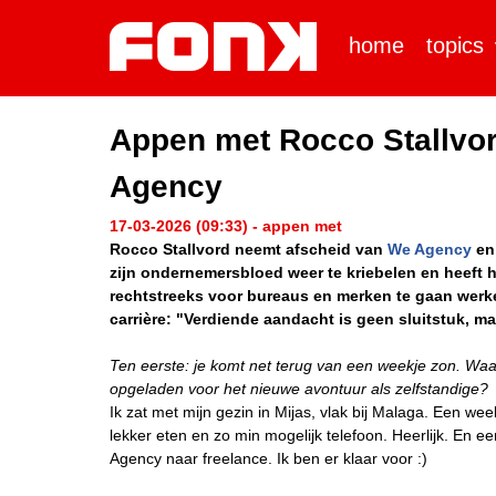
home
topics
Appen met Rocco Stallvord
Agency
17-03-2026 (09:33) - appen met
Rocco Stallvord neemt afscheid van
We Agency
en 
zijn ondernemersbloed weer te kriebelen en heeft
rechtstreeks voor bureaus en merken te gaan werk
carrière: "Verdiende aandacht is geen sluitstuk, ma
Ten eerste: je komt net terug van een weekje zon. Waar
opgelad
en voor het nieuwe avontuur als zelfstandige?
Ik zat met mijn gezin in Mijas, vlak bij Malaga. Een w
lekker eten en zo min mogelijk telefoon. Heerlijk. En
Agency naar freelance. Ik ben er klaar voor :)