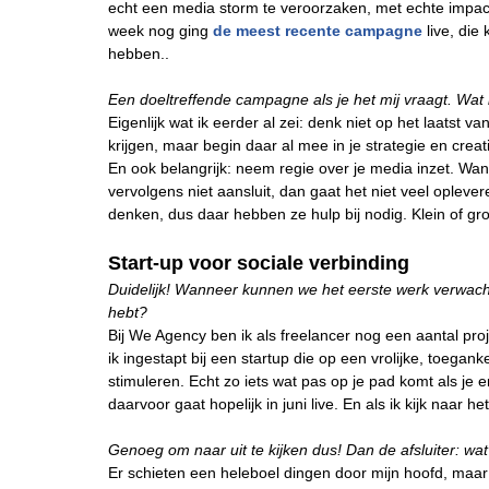
echt een media storm te veroorzaken, met echte impact 
week nog ging
de meest recente campagne
live, die 
hebben..
Een doeltreffende campagne als je het mij vraagt. Wat
Eigenlijk wat ik eerder al zei: denk niet op het laats
krijgen, maar begin daar al mee in je strategie en creat
En ook belangrijk: neem regie over je media inzet. Wan
vervolgens niet aansluit, dan gaat het niet veel oplev
denken, dus daar hebben ze hulp bij nodig. Klein of gro
Start-up voor sociale verbinding
Duidelijk! Wanneer kunnen we het eerste werk verwacht
hebt?
Bij We Agency ben ik als freelancer nog een aantal pro
ik ingestapt bij een startup die op een vrolijke, toegan
stimuleren. Echt zo iets wat pas op je pad komt als je 
daarvoor gaat hopelijk in juni live. En als ik kijk naar h
Genoeg om naar uit te kijken dus! Dan de afsluiter: wat
Er schieten een heleboel dingen door mijn hoofd, maar i