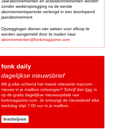
Jaarabonnementen en actieabonnementen worden
zonder wederopzegging na de eerste
abonnementsperiode verlengd in een doorlopend
jaarabonnement.
Opzeggingen dienen vier weken voor afloop te
worden aangemeld door te mailen naar
abonnementen@fonkmagazine.com
.
fonk daily
dagelijkse nieuwsbrief
Wil jij elke ochtend het meest relevante marcom-
nieuws in je mailbox ontvangen? Schrijf dan
hier
in
op de gratis dagelijkse nieuwsupdate van
fonkmagazine.com. Je ontvangt de nieuwsbrief elke
werkdag stipt 7.00 uur in je mailbox.
Inschrijven