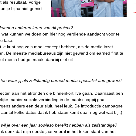
als resultaat. Vorige
kun je bijna niet gemist
 kunnen anderen leren van dit project?
t van wat kunnen we doen om hier nog verdiende aandacht voor te
ie fase.
t je kunt nog zo’n mooi concept hebben, als de media inzet
eren. De meeste mediabureaus zijn niet gewend om earned first te
ot media budget maakt daarbij niet uit.
en waar jij als zelfstandig earned media-specialist aan gewerkt
jecten aan het afronden die binnenkort live gaan. Daarnaast ben
kelijke manier sociale verbinding in de maatschappij gaat
ergens anders een deur sluit, heel leuk. De introductie campagne
et aantal koffie dates dat ik heb staan komt daar nog wel wat bij ;)
 wil je over een jaar sowieso bereikt hebben als zelfstandige?
k denk dat mijn eerste jaar vooral in het teken staat van het