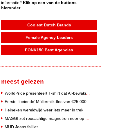
informatie?
Klik op een van de buttons
hieronder.
Coolest Dutch Brands
Female Agency Leaders
FONK150 Best Agencies
meest gelezen
WorldPride presenteert T-shirt dat AI-bewakingscamera's misleidt
Eerste ‘loeiende’ Müllermilk-fles van €25.000,- gevonden
Heineken wereldwijd weer iets meer in trek
MAGGI zet reusachtige magnetron neer op Solar Festival
MUD Jeans failliet