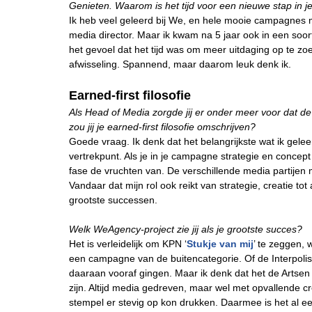
Genieten. Waarom is het tijd voor een nieuwe stap in je
Ik heb veel geleerd bij We, en hele mooie campagnes
media director. Maar ik kwam na 5 jaar ook in een soor
het gevoel dat het tijd was om meer uitdaging op te zo
afwisseling. Spannend, maar daarom leuk denk ik.
Earned-first filosofie
Als Head of Media zorgde jij er onder meer voor dat 
zou jij je earned-first filosofie omschrijven?
Goede vraag. Ik denk dat het belangrijkste wat ik gele
vertrekpunt. Als je in je campagne strategie en concept 
fase de vruchten van. De verschillende media partijen
Vandaar dat mijn rol ook reikt van strategie, creatie t
grootste successen.
Welk WeAgency-project zie jij als je grootste succes?
Het is verleidelijk om KPN ‘
Stukje van mij
’ te zeggen, 
een campagne van de buitencategorie. Of de Interpol
daaraan vooraf gingen. Maar ik denk dat het de Arts
zijn. Altijd media gedreven, maar wel met opvallende cr
stempel er stevig op kon drukken. Daarmee is het al e