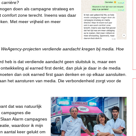
 carrière?
 mogen doen als campagne strateeg en
t comfort zone terecht. Ineens was daar
eken. Met meer vrijheid en meer
de WeAgency-projecten verdiende aandacht kregen bij media. Hoe
erd heb is dat verdiende aandacht geen sluitstuk is, maar een
ontwikkeling al earned first denkt, dan pluk je daar in de media
 moeten dan ook earned first gaan denken en op elkaar aansluiten.
ot aan het aansturen van media. Die verbondenheid zorgt voor de
want dat was natuurlijk
is campagnes die
en Slaan Alarm campagnes
eatie, waardoor ik mijn
en aantal keer gelukt om