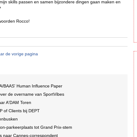
 mijn skills passen en samen bijzondere dingen gaan maken en
?
twoorden Rocco!
ar de vorige pagina
A/BAAS' Human Influence Paper
over de overname van SportVibes
jaar A'DAM Toren
P of Clients bij DEPT
denbusken
ton-parkeerplaats tot Grand Prix-stem
es naar Cannes-correspondent