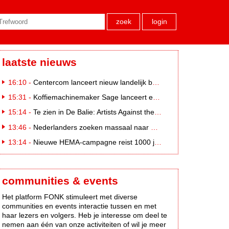
zoek
login
laatste nieuws
16:10 -
Centercom lanceert nieuw landelijk buitereclamenetwerk: City Cubes
15:31 -
Koffiemachinemaker Sage lanceert e-commerceplatform voor koffieliefhebbers
15:14 -
Te zien in De Balie: Artists Against the Kremlin III
13:46 -
Nederlanders zoeken massaal naar eclipsbrillen op Marktplaats
13:14 -
Nieuwe HEMA-campagne reist 1000 jaar terug in de tijd naar 'Hemastein'
communities & events
Het platform FONK stimuleert met diverse
communities en events interactie tussen en met
haar lezers en volgers. Heb je interesse om deel te
nemen aan één van onze activiteiten of wil je meer