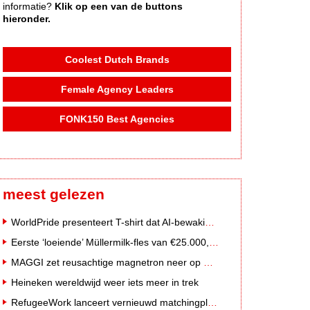
informatie?
Klik op een van de buttons
hieronder.
Coolest Dutch Brands
Female Agency Leaders
FONK150 Best Agencies
meest gelezen
WorldPride presenteert T-shirt dat AI-bewakingscamera's misleidt
Eerste ‘loeiende’ Müllermilk-fles van €25.000,- gevonden
MAGGI zet reusachtige magnetron neer op Solar Festival
Heineken wereldwijd weer iets meer in trek
RefugeeWork lanceert vernieuwd matchingplatform voor nieuwkomers en werkgevers