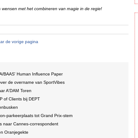
cces wensen met het combineren van magie in de regie!
ar de vorige pagina
A/BAAS' Human Influence Paper
over de overname van SportVibes
jaar A'DAM Toren
P of Clients bij DEPT
denbusken
ton-parkeerplaats tot Grand Prix-stem
es naar Cannes-correspondent
en Oranjegekte