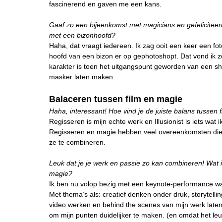
fascinerend en gaven me een kans.
Gaaf zo een bijeenkomst met magicians en gefeliciteer
met een bizonhoofd?
H
aha, dat vraagt iedereen. Ik zag ooit een keer een fo
hoofd van een bizon er op gephotoshopt. Dat vond ik zo
karakter is toen het uitgangspunt geworden van een sh
masker laten maken.
Balaceren tussen film en magie
Haha, interessant! Hoe vind je de juiste balans tussen f
Regisseren is mijn echte werk en Illusionist is iets wat
Regisseren en magie hebben veel overeenkomsten die ik 
ze te combineren.
Leuk dat je je werk en passie zo kan combineren! Wat 
magie?
Ik ben nu volop bezig met een keynote-performance waar
Met thema’s als: creatief denken onder druk, storytellin
video werken en behind the scenes van mijn werk laten
om mijn punten duidelijker te maken. (en omdat het leuk