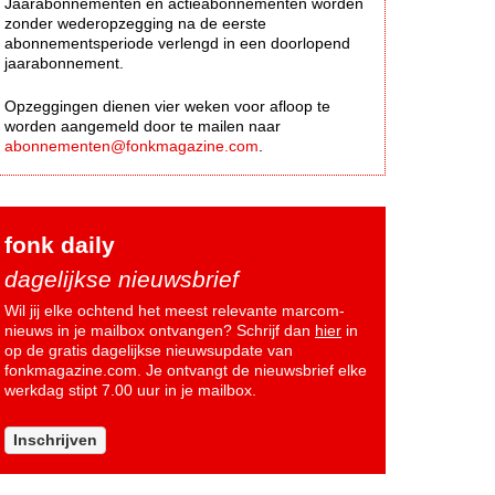
Jaarabonnementen en actieabonnementen worden
zonder wederopzegging na de eerste
abonnementsperiode verlengd in een doorlopend
jaarabonnement.
Opzeggingen dienen vier weken voor afloop te
worden aangemeld door te mailen naar
abonnementen@fonkmagazine.com
.
fonk daily
dagelijkse nieuwsbrief
Wil jij elke ochtend het meest relevante marcom-
nieuws in je mailbox ontvangen? Schrijf dan
hier
in
op de gratis dagelijkse nieuwsupdate van
fonkmagazine.com. Je ontvangt de nieuwsbrief elke
werkdag stipt 7.00 uur in je mailbox.
Inschrijven