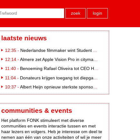
zoek
login
laatste nieuws
12:35 -
Nederlandse filmmaker wint Student Academy Award
12:14 -
Almere zet Apple Vision Pro in citymarketing
11:40 -
Benoeming Rafael Oliveira tot CEO Heineken nu defintief
11:04 -
Donateurs krijgen toegang tot diepgaandere informatie over goede doelen
10:37 -
Albert Heijn opnieuw sterkste sponsormerk, PostNL daalt
communities & events
Het platform FONK stimuleert met diverse
communities en events interactie tussen en met
haar lezers en volgers. Heb je interesse om deel te
nemen aan één van onze activiteiten of wil je meer