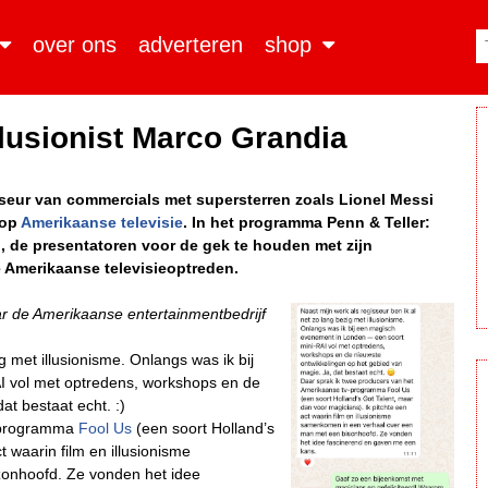
over ons
adverteren
shop
lusionist Marco Grandia
sseur van commercials met supersterren zoals Lionel Messi
 op
Amerikaanse televisie
. In het programma Penn & Teller:
, de presentatoren voor de gek te houden met zijn
 Amerikaanse televisieoptreden.
ar de Amerikaanse entertainmentbedrijf
g met illusionisme. Onlangs was ik bij
I vol met optredens, workshops en de
at bestaat echt. :)
v-programma
Fool Us
(een soort Holland’s
t waarin film en illusionisme
onhoofd. Ze vonden het idee