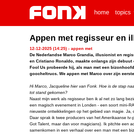
home
topics
Appen met regisseur en il
12-12-2025 (14:25) - appen met
De Nederlandse Marco Grandia, illusionist en regi
en Cristiano Ronaldo, maakte onlangs zijn debuut
Fool Us probeerde hij, als man met een bizonhoofd
goocheltrucs. We appen met Marco over zijn eerste
Hi Marco, Jacqueline hier van Fonk.
Hoe is de stap na
tot stand gekomen?
Naast mijn werk als regisseur ben ik al net zo lang bezi
een magisch evenement in Londen - een soort mini-RA
nieuwste ontwikkelingen op het gebied van magie. Ja, d
Daar sprak ik twee producers van het Amerikaanse t
Got Talent, maar dan voor magicians). Ik pitchte een ac
samenkomen in een verhaal over een man met een biz