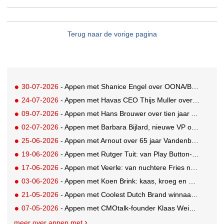
Terug naar de vorige pagina
30-07-2026
- Appen met Shanice Engel over OONA/BAAS' Human Influence Paper
24-07-2026
- Appen met Havas CEO Thijs Muller over de overname van SportVibes
09-07-2026
- Appen met Hans Brouwer over tien jaar A'DAM Toren
02-07-2026
- Appen met Barbara Bijlard, nieuwe VP of Clients bij DEPT
25-06-2026
- Appen met Arnout over 65 jaar Vandenbusken
19-06-2026
- Appen met Rutger Tuit: van Play Button-parkeerplaats tot Grand Prix-stem
17-06-2026
- Appen met Veerle: van nuchtere Fries naar Cannes-correspondent
03-06-2026
- Appen met Koen Brink: kaas, kroeg en Oranjegekte
21-05-2026
- Appen met Coolest Dutch Brand winnaar Caroline van Turennout (Zeeman)
07-05-2026
- Appen met CMOtalk-founder Klaas Weima: met volle zeilen naar de VS
meer over appen met