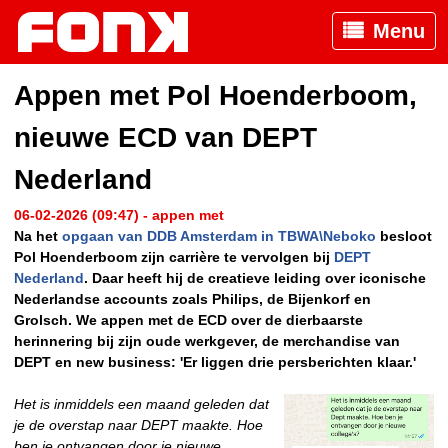
Menu
Appen met Pol Hoenderboom,
nieuwe ECD van DEPT
Nederland
06-02-2026 (09:47) - appen met
Na het
opgaan van DDB Amsterdam in TBWA\Neboko
besloot
Pol Hoenderboom zijn carrière te vervolgen bij
DEPT
Nederland
. Daar heeft hij de creatieve leiding over iconische
Nederlandse accounts zoals Philips, de Bijenkorf en
Grolsch. We appen met de ECD over de dierbaarste
herinnering bij zijn oude werkgever, de merchandise van
DEPT en new business: 'Er liggen drie persberichten klaar.'
Het is inmiddels een maand geleden dat
je de overstap naar DEPT maakte. Hoe
ben je ontvangen
door je nieuwe