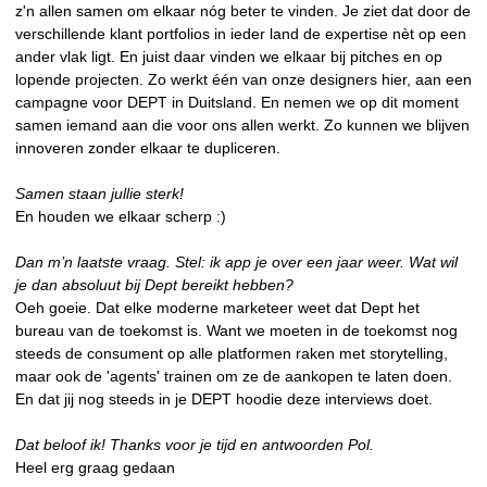
z'n allen samen om elkaar nóg beter te vinden. Je ziet dat door de
verschillende klant portfolios in ieder land de expertise nèt op een
ander vlak ligt. En juist daar vinden we elkaar bij pitches en op
lopende projecten. Zo werkt één van onze designers hier, aan een
campagne voor DEPT in Duitsland. En nemen we op dit moment
samen iemand aan die voor ons allen werkt. Zo kunnen we blijven
innoveren zonder elkaar te dupliceren.
Samen staan jullie sterk!
En houden we elkaar scherp :)
Dan m’n laatste vraag. Stel: ik app je over een jaar weer. Wat wil
je dan absoluut bij Dept bereikt hebben?
Oeh goeie. Dat elke moderne marketeer weet dat Dept het
bureau van de toekomst is. Want we moeten in de toekomst nog
steeds de consument op alle platformen raken met storytelling,
maar ook de 'agents' trainen om ze de aankopen te laten doen.
En dat jij nog steeds in je DEPT hoodie deze interviews doet.
Dat beloof ik! Thanks voor je tijd en antwoorden Pol.
Heel erg graag gedaan