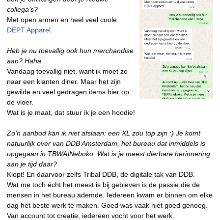
collega’s?
Met open armen en heel veel coole
DEPT Apparel
.
Heb je nu toevallig ook hun merchandise
aan? Haha
Vandaag toevallig niet, want ik moet zo
naar een klanten diner. Maar het zijn
gewilde en veel gedragen items hier op
de vloer.
Wat is je maat, dat stuur ik je een hoodie!
Zo’n aanbod kan ik niet afslaan: een XL zou top zijn :) Je komt
natuurlijk over van DDB Amsterdam, het bureau dat inmiddels is
opgegaan in TBWA\Neboko. Wat is je meest dierbare herinnering
aan je tijd daar?
Klopt! En daarvoor zelfs Tribal DDB, de digitale tak van DDB.
Wat me toch écht het meest is bij gebleven is de passie die de
mensen in het bureau ademde. Iedereen kwam er binnen om elke
dag het beste werk te maken. Goed was vaak niet goed genoeg.
Van account tot creatie, iedereen vocht voor het werk.