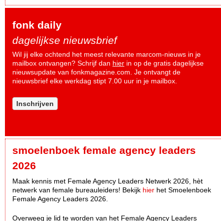
fonk daily
dagelijkse nieuwsbrief
Wil jij elke ochtend het meest relevante marcom-nieuws in je
mailbox ontvangen? Schrijf dan
hier
in op de gratis dagelijkse
nieuwsupdate van fonkmagazine.com. Je ontvangt de
nieuwsbrief elke werkdag stipt 7.00 uur in je mailbox.
Inschrijven
smoelenboek female agency leaders
2026
Maak kennis met Female Agency Leaders Netwerk 2026, hèt
netwerk van female bureauleiders! Bekijk
hier
het Smoelenboek
Female Agency Leaders 2026.
Overweeg je lid te worden van het Female Agency Leaders