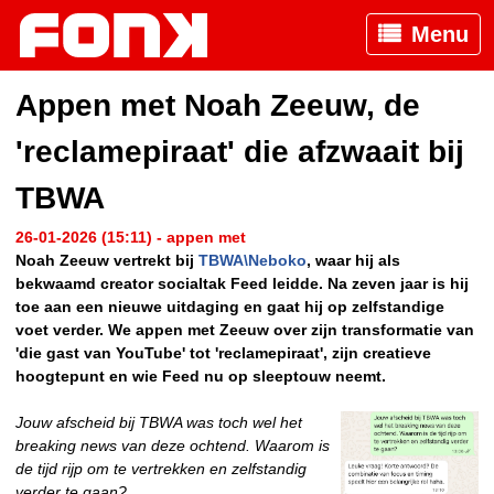
Menu
Appen met Noah Zeeuw, de
'reclamepiraat' die afzwaait bij
TBWA
26-01-2026 (15:11) - appen met
Noah Zeeuw vertrekt bij
TBWA\Neboko
, waar hij als
bekwaamd creator socialtak Feed leidde. Na zeven jaar is hij
toe aan een nieuwe uitdaging en gaat hij op zelfstandige
voet verder. We appen met Zeeuw over zijn transformatie van
'die gast van YouTube' tot 'reclamepiraat', zijn creatieve
hoogtepunt en wie Feed nu op sleeptouw neemt.
Jouw afscheid bij TBWA was toch wel het
breaking news van deze ochtend. Waarom is
de tijd rijp
om te vertrekken en zelfstandig
verder te gaan?