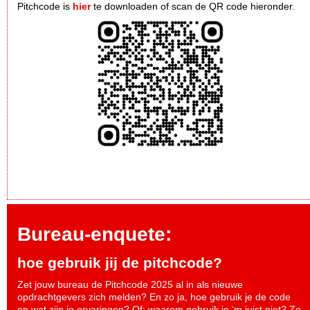
Pitchcode is
hier
te downloaden of scan de QR code hieronder.
Bureau-enquete:
hoe gebruik jij de pitchcode?
Zet jouw bureau de Pitchcode 2025 al in als nieuwe
opdrachtgevers zich melden? En zo ja, hoe gebruik je de code
en wat zijn je ervaringen? Of: waarom gebruik je ‘m juist niet? Zo