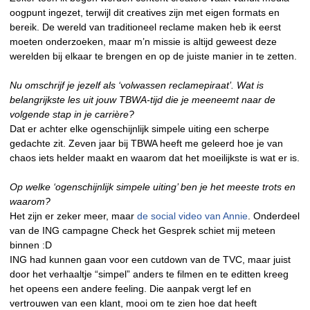
oogpunt ingezet, terwijl dit creatives zijn met eigen formats en
bereik. De wereld van traditioneel reclame maken heb ik eerst
moeten onderzoeken, maar m’n missie is altijd geweest deze
werelden bij elkaar te brengen en op de juiste manier in te zetten.
Nu omschrijf je jezelf als ‘volwassen reclamepiraat’. Wat is
belangrijkste les uit jouw TBWA-tijd die je meeneemt naar de
volgende stap in je carrière?
Dat er achter elke ogenschijnlijk simpele uiting een scherpe
gedachte zit. Zeven jaar bij TBWA heeft me geleerd hoe je van
chaos iets helder maakt en waarom dat het moeilijkste is wat er is.
Op welke ‘ogenschijnlijk simpele uiting’ ben je het meeste trots en
waarom?
Het zijn er zeker meer, maar
de social video van Annie
. Onderdeel
van de ING campagne Check het Gesprek schiet mij meteen
binnen :D
ING had kunnen gaan voor een cutdown van de TVC, maar juist
door het verhaaltje “simpel” anders te filmen en te editten kreeg
het opeens een andere feeling. Die aanpak vergt lef en
vertrouwen van een klant, mooi om te zien hoe dat heeft