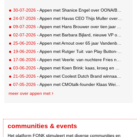
30-07-2026
- Appen met Shanice Engel over OONA/BAAS' Human Influence Paper
24-07-2026
- Appen met Havas CEO Thijs Muller over de overname van SportVibes
09-07-2026
- Appen met Hans Brouwer over tien jaar A'DAM Toren
02-07-2026
- Appen met Barbara Bijlard, nieuwe VP of Clients bij DEPT
25-06-2026
- Appen met Arnout over 65 jaar Vandenbusken
19-06-2026
- Appen met Rutger Tuit: van Play Button-parkeerplaats tot Grand Prix-stem
17-06-2026
- Appen met Veerle: van nuchtere Fries naar Cannes-correspondent
03-06-2026
- Appen met Koen Brink: kaas, kroeg en Oranjegekte
21-05-2026
- Appen met Coolest Dutch Brand winnaar Caroline van Turennout (Zeeman)
07-05-2026
- Appen met CMOtalk-founder Klaas Weima: met volle zeilen naar de VS
meer over appen met
communities & events
Het platform FONK stimuleert met diverse communities en