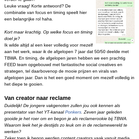
Leuke vraag! Korte antwoord? De
combinatie van focus en timing speelt hier
een belangrijke rol haha.
Kort maar krachtig. Op welke focus en timing
doel je?
Ik wilde altijd al een keer volledig voor mezelf
aan het werk, waar ik de afgelopen 7 jaar dat 50/50 deelde met
TBWA. En timing, de afgelopen jaren hebben we een prachtig
FEED team opgebouwd met fantastische social creatives en
strategen, tel daarbovenop de mooie prijzen en virals van
afgelopen jaar. Dan is het een goed moment om mezelf volledig in
het diepe te gooien.
Van creator naar reclame
Duidelijk! De jongere vakgenoten zullen jou ook kennen als
presentator van het YT-kanaal
Ponkers
. Zeven jaar geleden
gooide je het roer om en begon je als reclamerookie bij TBWA.
Waarom leek het je destijds zo leuk om in de reclamewereld te
werken?
Zeker toen ik begon werden content creators vaak vanuit media