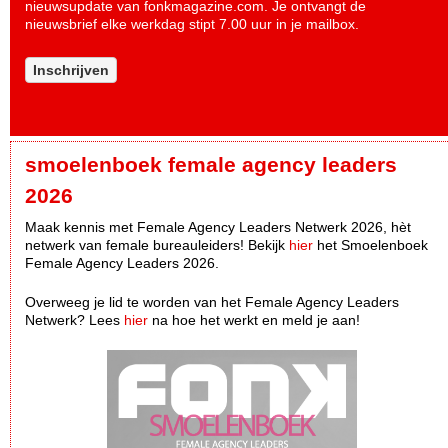
nieuwsupdate van fonkmagazine.com. Je ontvangt de
nieuwsbrief elke werkdag stipt 7.00 uur in je mailbox.
Inschrijven
smoelenboek female agency leaders
2026
Maak kennis met Female Agency Leaders Netwerk 2026, hèt
netwerk van female bureauleiders! Bekijk
hier
het Smoelenboek
Female Agency Leaders 2026.
Overweeg je lid te worden van het Female Agency Leaders
Netwerk? Lees
hier
na hoe het werkt en meld je aan!