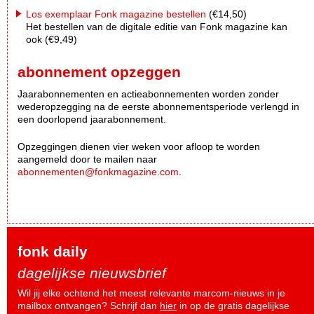
Los exemplaar Fonk magazine bestellen
(€14,50)
Het bestellen van de digitale editie van Fonk magazine kan
ook (€9,49)
abonnement opzeggen
Jaarabonnementen en actieabonnementen worden zonder
wederopzegging na de eerste abonnementsperiode verlengd in
een doorlopend jaarabonnement.
Opzeggingen dienen vier weken voor afloop te worden
aangemeld door te mailen naar
abonnementen@fonkmagazine.com
.
fonk daily
dagelijkse nieuwsbrief
Wil jij elke ochtend het meest relevante marcom-nieuws in je
mailbox ontvangen? Schrijf dan
hier
in op de gratis dagelijkse