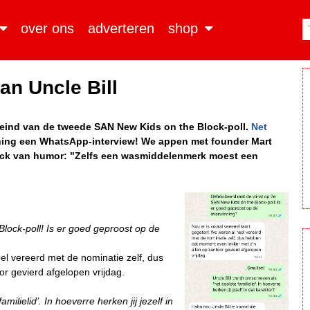
over ons
adverteren
shop
an Uncle Bill
e eind van de tweede SAN New Kids on the Block-poll.
Net
ning een WhatsApp-interview! We appen met founder Mart
eback van humor: "Zelfs een wasmiddelenmerk moest een
lock-poll! Is er goed geproost op de
el vereerd met de nominatie zelf, dus
r gevierd afgelopen vrijdag.
ilielid’. In hoeverre herken jij jezelf in