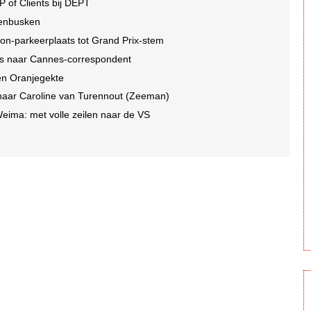
P of Clients bij DEPT
denbusken
ton-parkeerplaats tot Grand Prix-stem
es naar Cannes-correspondent
en Oranjegekte
naar Caroline van Turennout (Zeeman)
ima: met volle zeilen naar de VS