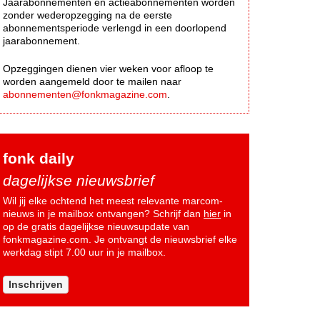
Jaarabonnementen en actieabonnementen worden
zonder wederopzegging na de eerste
abonnementsperiode verlengd in een doorlopend
jaarabonnement.
Opzeggingen dienen vier weken voor afloop te
worden aangemeld door te mailen naar
abonnementen@fonkmagazine.com
.
fonk daily
dagelijkse nieuwsbrief
Wil jij elke ochtend het meest relevante marcom-
nieuws in je mailbox ontvangen? Schrijf dan
hier
in
op de gratis dagelijkse nieuwsupdate van
fonkmagazine.com. Je ontvangt de nieuwsbrief elke
werkdag stipt 7.00 uur in je mailbox.
Inschrijven