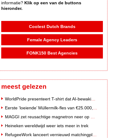
informatie?
Klik op een van de buttons
hieronder.
Coolest Dutch Brands
Female Agency Leaders
FONK150 Best Agencies
meest gelezen
WorldPride presenteert T-shirt dat AI-bewakingscamera's misleidt
Eerste ‘loeiende’ Müllermilk-fles van €25.000,- gevonden
MAGGI zet reusachtige magnetron neer op Solar Festival
Heineken wereldwijd weer iets meer in trek
RefugeeWork lanceert vernieuwd matchingplatform voor nieuwkomers en werkgevers