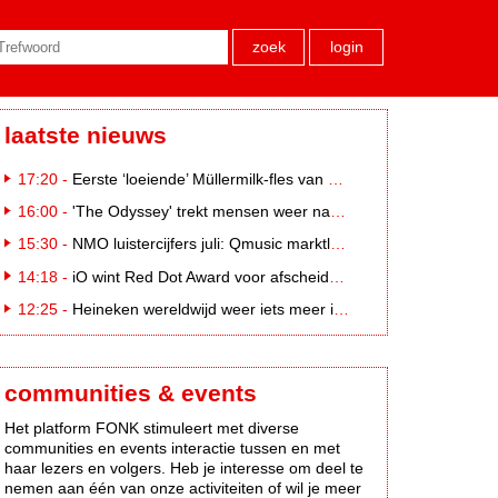
zoek
login
laatste nieuws
17:20 -
Eerste ‘loeiende’ Müllermilk-fles van €25.000,- gevonden
16:00 -
'The Odyssey' trekt mensen weer naar de bioscoop
15:30 -
NMO luistercijfers juli: Qmusic marktleider, gevolgd door NPO2 en 538
14:18 -
iO wint Red Dot Award voor afscheidscampagne Peter Houtman bij Feyenoord
12:25 -
Heineken wereldwijd weer iets meer in trek
communities & events
Het platform FONK stimuleert met diverse
communities en events interactie tussen en met
haar lezers en volgers. Heb je interesse om deel te
nemen aan één van onze activiteiten of wil je meer