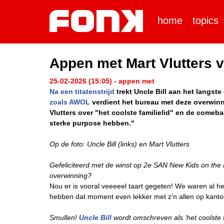
home
topics
Appen met Mart Vlutters v
25-02-2026 (15:05) - appen met
Na een titatenstrijd
trekt Uncle Bill aan het langst
zoals AWOL
verdient het bureau met deze overwin
Vlutters over "het coolste familielid" en de com
sterke purpose hebben."
Op de foto: Uncle Bill (links) en Mart Vlutters
Gefeliciteerd met de winst op 2e SAN New Kids on the B
overwinning?
Nou er is vooral veeeeel taart gegeten! We waren al he
hebben dat moment even lekker met z’n allen op kantoo
Smullen!
Uncle Bill
wordt omschreven als ‘het coolste fam