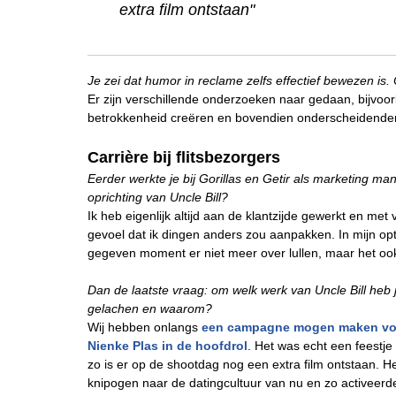
extra film ontstaan"
Je zei dat humor in reclame zelfs effectief bewezen is
Er zijn verschillende onderzoeken naar gedaan, bijvoo
betrokkenheid creëren en bovendien onderscheidender 
Carrière bij flitsbezorgers
Eerder werkte je bij Gorillas en Getir als marketing man
oprichting van Uncle Bill?
Ik heb eigenlijk altijd aan de klantzijde gewerkt en m
gevoel dat ik dingen anders zou aanpakken. In mijn opt
gegeven moment er niet meer over lullen, maar het o
Dan de laatste vraag: om welk werk van Uncle Bill heb j
gelachen en waarom?
Wij hebben onlangs
een campagne mogen maken voo
Nienke Plas in de hoofdrol
. Het was echt een feestj
zo is er op de shootdag nog een extra film ontstaan. 
knipogen naar de datingcultuur van nu en zo activee