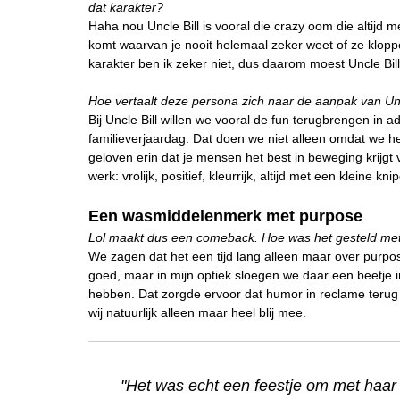
dat karakter?
Haha nou Uncle Bill is vooral die crazy oom die altijd
komt waarvan je nooit helemaal zeker weet of ze kloppe
karakter ben ik zeker niet, dus daarom moest Uncle Bil
Hoe vertaalt deze persona zich naar de aanpak van Unc
Bij Uncle Bill willen we vooral de fun terugbrengen in a
familieverjaardag. Dat doen we niet alleen omdat we he
geloven erin dat je mensen het best in beweging krijgt 
werk: vrolijk, positief, kleurrijk, altijd met een kleine kni
Een wasmiddelenmerk met purpose
Lol maakt dus een comeback. Hoe was het gesteld met 
We zagen dat het een tijd lang alleen maar over purp
goed, maar in mijn optiek sloegen we daar een beetje
hebben. Dat zorgde ervoor dat humor in reclame terug 
wij natuurlijk alleen maar heel blij mee.
"Het was echt een feestje om met haar