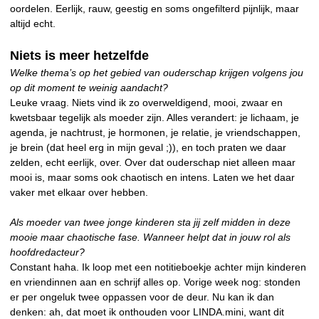
oordelen. Eerlijk, rauw, geestig en soms ongefilterd pijnlijk, maar
altijd echt.
Niets is meer hetzelfde
Welke thema’s op het gebied van ouderschap krijgen volgens jou
op dit moment te weinig aandacht?
Leuke vraag. Niets vind ik zo overweldigend, mooi, zwaar en
kwetsbaar tegelijk als moeder zijn. Alles verandert: je lichaam, je
agenda, je nachtrust, je hormonen, je relatie, je vriendschappen,
je brein (dat heel erg in mijn geval ;)), en toch praten we daar
zelden, echt eerlijk, over. Over dat ouderschap niet alleen maar
mooi is, maar soms ook chaotisch en intens. Laten we het daar
vaker met elkaar over hebben.
Als moeder van twee jonge kinderen sta jij zelf midden in deze
mooie maar chaotische fase. Wanneer helpt dat in jouw rol als
hoofdredacteur?
Constant haha. Ik loop met een notitieboekje achter mijn kinderen
en vriendinnen aan en schrijf alles op. Vorige week nog: stonden
er per ongeluk twee oppassen voor de deur. Nu kan ik dan
denken: ah, dat moet ik onthouden voor LINDA.mini, want dit