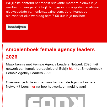
Wil jij elke ochtend het meest relevante marcom-nieuws in je
mailbox ontvangen? Schrijf dan
hier
in op de gratis dagelijkse
nieuwsupdate van fonkmagazine.com. Je ontvangt de
nieuwsbrief elke werkdag stipt 7.00 uur in je mailbox.
Inschrijven
smoelenboek female agency leaders
2026
Maak kennis met Female Agency Leaders Netwerk 2026, hèt
netwerk van female bureauleiders! Bekijk
hier
het Smoelenboek
Female Agency Leaders 2026.
Overweeg je lid te worden van het Female Agency Leaders
Netwerk? Lees
hier
na hoe het werkt en meld je aan!