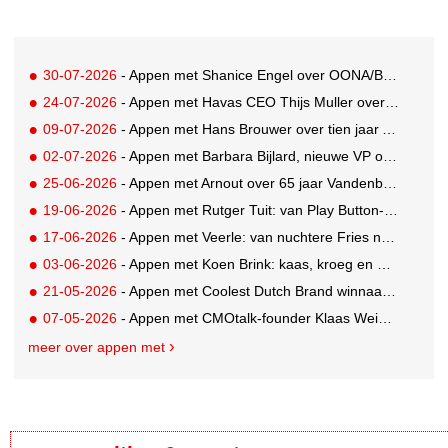
30-07-2026
- Appen met Shanice Engel over OONA/BAAS' Human Influence Paper
24-07-2026
- Appen met Havas CEO Thijs Muller over de overname van SportVibes
09-07-2026
- Appen met Hans Brouwer over tien jaar A'DAM Toren
02-07-2026
- Appen met Barbara Bijlard, nieuwe VP of Clients bij DEPT
25-06-2026
- Appen met Arnout over 65 jaar Vandenbusken
19-06-2026
- Appen met Rutger Tuit: van Play Button-parkeerplaats tot Grand Prix-stem
17-06-2026
- Appen met Veerle: van nuchtere Fries naar Cannes-correspondent
03-06-2026
- Appen met Koen Brink: kaas, kroeg en Oranjegekte
21-05-2026
- Appen met Coolest Dutch Brand winnaar Caroline van Turennout (Zeeman)
07-05-2026
- Appen met CMOtalk-founder Klaas Weima: met volle zeilen naar de VS
meer over appen met