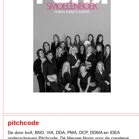
pitchcode
De door bvA, BNO, VIA, DDA, PMA, DCP, DDMA en IDEA
onderschreven Pitchcode. Dè Nieuwe Norm voor de creatieve