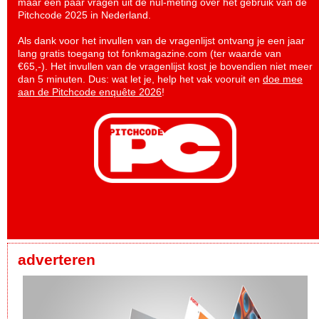
maar een paar vragen uit de nul-meting over het gebruik van de
Pitchcode 2025 in Nederland.
Als dank voor het invullen van de vragenlijst ontvang je een jaar
lang gratis toegang tot fonkmagazine.com (ter waarde van
€65,-). Het invullen van de vragenlijst kost je bovendien niet meer
dan 5 minuten. Dus: wat let je, help het vak vooruit en
doe mee
aan de Pitchcode enquête 2026
!
adverteren