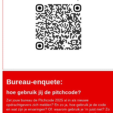
Bureau-enquete:
hoe gebruik jij de pitchcode?
Zet jouw bureau de Pitchcode 2025 al in als nieuwe
opdrachtgevers zich melden? En zo ja, hoe gebruik je de code
en wat zijn je ervaringen? Of: waarom gebruik je ‘m juist niet? Zo