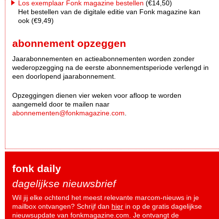
Los exemplaar Fonk magazine bestellen
(€14,50)
Het bestellen van de digitale editie van Fonk magazine kan
ook (€9,49)
abonnement opzeggen
Jaarabonnementen en actieabonnementen worden zonder
wederopzegging na de eerste abonnementsperiode verlengd in
een doorlopend jaarabonnement.
Opzeggingen dienen vier weken voor afloop te worden
aangemeld door te mailen naar
abonnementen@fonkmagazine.com
.
fonk daily
dagelijkse nieuwsbrief
Wil jij elke ochtend het meest relevante marcom-nieuws in je
mailbox ontvangen? Schrijf dan
hier
in op de gratis dagelijkse
nieuwsupdate van fonkmagazine.com. Je ontvangt de