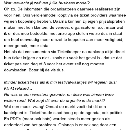
Wat verwacht jij zelf van jullie business model?
Oh zo. De inkomsten die organisatoren daarmee realiseren zijn
voor hen. Ons verdienmodel loopt via de ticket providers waarmee
wij een koppeling hebben. Daarna kunnen zij eigen prijsafspraken
maken met hún klanten, de venues, organisatoren e.d. maar wat
ik er dus mee bedoelde: met onze app stellen we ze dus in staat
om heel eenvoudig meer omzet te koppelen aan meer veiligheid,
meer gemak, meer data.
Net als dat consumenten via Ticketkeeper na aankoop altijd direct
hun ticket krijgen en niet - zoals nu vaak het geval is - dat ze dat
ticket pas een dag of 3 voor het event zelf nog moeten
downloaden. Boter bij de vis dus.
Minder ticketstress als ik m'n festival-kaartjes wil regelen dus!
Klinkt relaxed...
Nu was er een investeringsronde, en deze was binnen twee
weken rond. Wat zegt dit over de urgentie in de markt?
Wat een mooie vraag! Omdat de markt voelt dat dit een
kantelpunt is. Ticketfraude staat hoog op de agenda, ook politiek.
En PDF’s (maar ook bots) worden steeds meer gezien als
onderdeel van het probleem. Onlangs is er ook nog door een