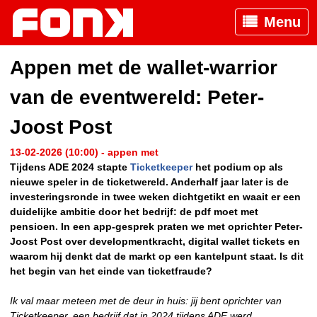
Menu
Appen met de wallet-warrior
van de eventwereld: Peter-
Joost Post
13-02-2026 (10:00) - appen met
Tijdens ADE 2024 stapte
Ticketkeeper
het podium op als
nieuwe speler in de ticketwereld. Anderhalf jaar later is de
investeringsronde in twee weken dichtgetikt en waait er een
duidelijke ambitie door het bedrijf: de pdf moet met
pensioen.
In een app-gesprek praten we met oprichter Peter-
Joost Post over developmentkracht, digital wallet tickets en
waarom hij denkt dat de markt op een kantelpunt staat. Is dit
het begin van het einde van ticketfraude?
Ik val maar meteen met de deur in huis: jij bent oprichter van
Ticketkeeper, een bedrijf dat in 2024 tijdens ADE werd