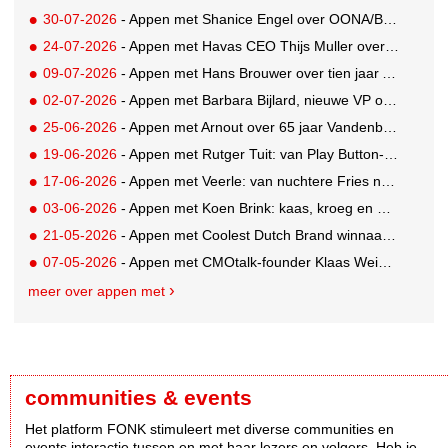
30-07-2026
- Appen met Shanice Engel over OONA/BAAS' Human Influence Paper
24-07-2026
- Appen met Havas CEO Thijs Muller over de overname van SportVibes
09-07-2026
- Appen met Hans Brouwer over tien jaar A'DAM Toren
02-07-2026
- Appen met Barbara Bijlard, nieuwe VP of Clients bij DEPT
25-06-2026
- Appen met Arnout over 65 jaar Vandenbusken
19-06-2026
- Appen met Rutger Tuit: van Play Button-parkeerplaats tot Grand Prix-stem
17-06-2026
- Appen met Veerle: van nuchtere Fries naar Cannes-correspondent
03-06-2026
- Appen met Koen Brink: kaas, kroeg en Oranjegekte
21-05-2026
- Appen met Coolest Dutch Brand winnaar Caroline van Turennout (Zeeman)
07-05-2026
- Appen met CMOtalk-founder Klaas Weima: met volle zeilen naar de VS
meer over appen met
communities & events
Het platform FONK stimuleert met diverse communities en
events interactie tussen en met haar lezers en volgers. Heb je