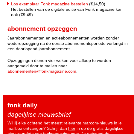
Los exemplaar Fonk magazine bestellen
(€14,50)
Het bestellen van de digitale editie van Fonk magazine kan
ook (€9,49)
abonnement opzeggen
Jaarabonnementen en actieabonnementen worden zonder
wederopzegging na de eerste abonnementsperiode verlengd in
een doorlopend jaarabonnement.
Opzeggingen dienen vier weken voor afloop te worden
aangemeld door te mailen naar
abonnementen@fonkmagazine.com
.
fonk daily
dagelijkse nieuwsbrief
Wil jij elke ochtend het meest relevante marcom-nieuws in je
mailbox ontvangen? Schrijf dan
hier
in op de gratis dagelijkse
nieuwsupdate van fonkmagazine.com. Je ontvangt de