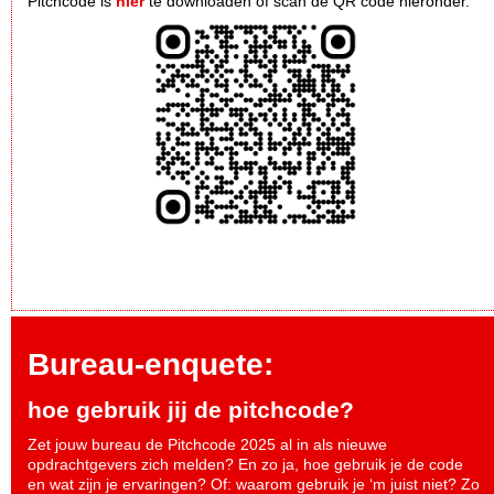
Pitchcode is
hier
te downloaden of scan de QR code hieronder.
Bureau-enquete:
hoe gebruik jij de pitchcode?
Zet jouw bureau de Pitchcode 2025 al in als nieuwe
opdrachtgevers zich melden? En zo ja, hoe gebruik je de code
en wat zijn je ervaringen? Of: waarom gebruik je ‘m juist niet? Zo