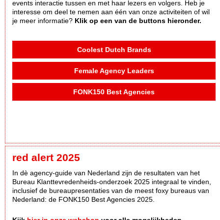
events interactie tussen en met haar lezers en volgers. Heb je
interesse om deel te nemen aan één van onze activiteiten of wil
je meer informatie?
Klik op een van de buttons hieronder.
Coolest Dutch Brands
Female Agency Leaders
FONK150 Best Agencies
red alert 2025
In dè agency-guide van Nederland zijn de resultaten van het
Bureau Klanttevredenheids-onderzoek 2025 integraal te vinden,
inclusief de bureaupresentaties van de meest foxy bureaus van
Nederland: de FONK150 Best Agencies 2025.
Kijk
hier in onze webshop
voor alle mogelijkheden.