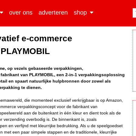
over ons
adverteren
shop
vatief e-commerce
r PLAYMOBIL
me, op vezels gebaseerde verpakkingen,
 fabrikant van PLAYMOBIL, een 2-in-1 verpakkingsoplossing
etail en spaart natuurlijke hulpbronnen door zowel als
rpakking te dienen.
hemawereld, die momenteel exclusief verkrijgbaar is op Amazon,
ommerce verpakkingsconcept voor de fabrikant van
peelwereld aan de buitenkant in één kleur en dient took als de
 verzending overbodig is. De binnenkant is, zoals
pen en verfijnd met kleurrijke bedrukking. Als u de speelgoedset
 met een paar simpele stappen en de traditionele, kleurrijke