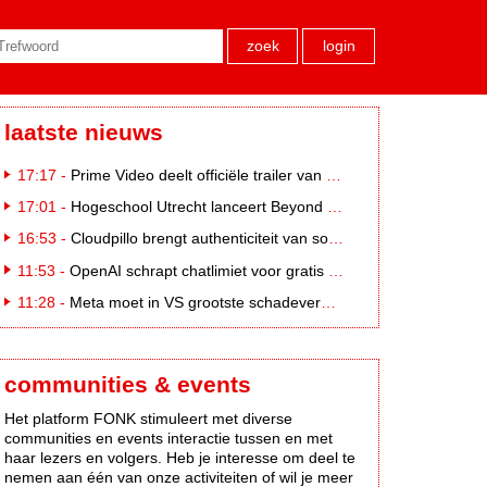
zoek
login
laatste nieuws
17:17 -
Prime Video deelt officiële trailer van L*VE KLEINE
17:01 -
Hogeschool Utrecht lanceert Beyond Campus binnen International Creative Business
16:53 -
Cloudpillo brengt authenticiteit van social naar tv
11:53 -
OpenAI schrapt chatlimiet voor gratis ChatGPT-gebruikers
11:28 -
Meta moet in VS grootste schadevergoeding ooit betalen: 567 miljoen dollar
communities & events
Het platform FONK stimuleert met diverse
communities en events interactie tussen en met
haar lezers en volgers. Heb je interesse om deel te
nemen aan één van onze activiteiten of wil je meer