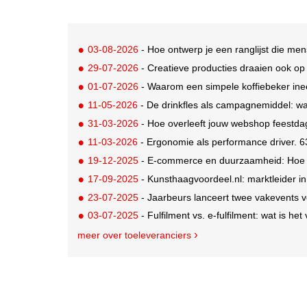
03-08-2026
- Hoe ontwerp je een ranglijst die me
29-07-2026
- Creatieve producties draaien ook o
01-07-2026
- Waarom een simpele koffiebeker ine
11-05-2026
- De drinkfles als campagnemiddel: wa
31-03-2026
- Hoe overleeft jouw webshop feestd
11-03-2026
- Ergonomie als performance driver. 6
19-12-2025
- E-commerce en duurzaamheid: Hoe s
17-09-2025
- Kunsthaagvoordeel.nl: marktleider i
23-07-2025
- Jaarbeurs lanceert twee vakevents voor d
03-07-2025
- Fulfilment vs. e-fulfilment: wat is het
meer over toeleveranciers