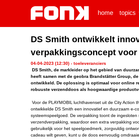
home
topics
DS Smith ontwikkelt inno
verpakkingsconcept voo
04-04-2023 (12:30) - toeleveranciers
DS Smith, de markleider op het gebied van duurza
heeft samen met de geobra Brandstätter Group, de
ontwikkeld. De oplossing is optimaal voor online r
robuuste verzenddoos als hoogwaardige productve
Voor de PLAYMOBIL luchthavenset uit de City Action t
ontwikkelde DS Smith een innovatief en duurzaam e-c
systeemspeelgoed. De verpakking toont de ingesloten s
verzendverpakking, waardoor een extra verpakking voor
gebruikelijk voor het speelgoedmerk, zorgvuldig ontwor
cadeau wilt geven, kunt u de doos eenvoudig omdraaien