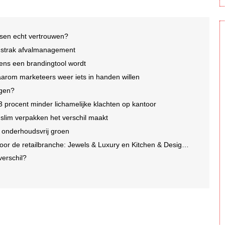
nsen echt vertrouwen?
p strak afvalmanagement
ens een brandingtool wordt
arom marketeers weer iets in handen willen
agen?
3 procent minder lichamelijke klachten op kantoor
lim verpakken het verschil maakt
n onderhoudsvrij groen
e retailbranche: Jewels & Luxury en Kitchen & Design Days 2026
 verschil?