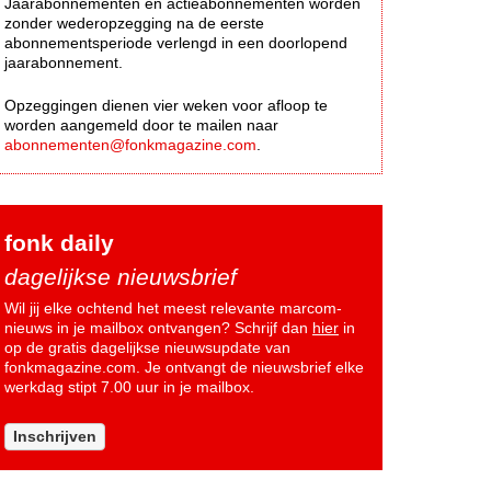
Jaarabonnementen en actieabonnementen worden
zonder wederopzegging na de eerste
abonnementsperiode verlengd in een doorlopend
jaarabonnement.
Opzeggingen dienen vier weken voor afloop te
worden aangemeld door te mailen naar
abonnementen@fonkmagazine.com
.
fonk daily
dagelijkse nieuwsbrief
Wil jij elke ochtend het meest relevante marcom-
nieuws in je mailbox ontvangen? Schrijf dan
hier
in
op de gratis dagelijkse nieuwsupdate van
fonkmagazine.com. Je ontvangt de nieuwsbrief elke
werkdag stipt 7.00 uur in je mailbox.
Inschrijven