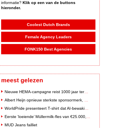
informatie?
Klik op een van de buttons
hieronder.
Coolest Dutch Brands
Female Agency Leaders
FONK150 Best Agencies
meest gelezen
Nieuwe HEMA-campagne reist 1000 jaar terug in de tijd naar 'Hemastein'
Albert Heijn opnieuw sterkste sponsormerk, PostNL daalt
WorldPride presenteert T-shirt dat AI-bewakingscamera's misleidt
Eerste ‘loeiende’ Müllermilk-fles van €25.000,- gevonden
MUD Jeans failliet