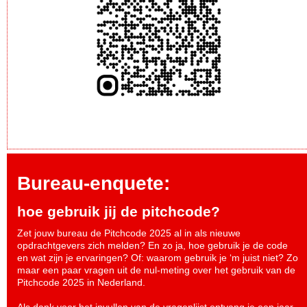
Bureau-enquete:
hoe gebruik jij de pitchcode?
Zet jouw bureau de Pitchcode 2025 al in als nieuwe
opdrachtgevers zich melden? En zo ja, hoe gebruik je de code
en wat zijn je ervaringen? Of: waarom gebruik je ‘m juist niet? Zo
maar een paar vragen uit de nul-meting over het gebruik van de
Pitchcode 2025 in Nederland.
Als dank voor het invullen van de vragenlijst ontvang je een jaar