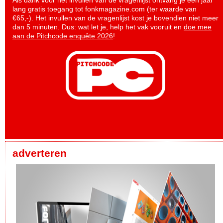
lang gratis toegang tot fonkmagazine.com (ter waarde van
€65,-). Het invullen van de vragenlijst kost je bovendien niet meer
dan 5 minuten. Dus: wat let je, help het vak vooruit en
doe mee
aan de Pitchcode enquête 2026
!
adverteren