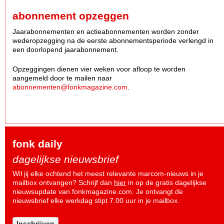
abonnement opzeggen
Jaarabonnementen en actieabonnementen worden zonder
wederopzegging na de eerste abonnementsperiode verlengd in
een doorlopend jaarabonnement.
Opzeggingen dienen vier weken voor afloop te worden
aangemeld door te mailen naar
abonnementen@fonkmagazine.com
.
fonk daily
dagelijkse nieuwsbrief
Wil jij elke ochtend het meest relevante marcom-nieuws in je
mailbox ontvangen? Schrijf dan
hier
in op de gratis dagelijkse
nieuwsupdate van fonkmagazine.com. Je ontvangt de
nieuwsbrief elke werkdag stipt 7.00 uur in je mailbox.
Inschrijven