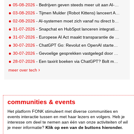
05-08-2026
- Bedrijven geven steeds meer uit aan AI-native tools: Anthropic grootste stijger, OpenAI koploper
03-08-2026
- Tijmen Mulder (Robot Kittens) lanceert AI-assisted softwarebedrijf aiaicaptain
02-08-2026
- AI-systemen moet zich vanaf nu direct bekendmaken
31-07-2026
- Snapchat en HubSpot lanceren integratie voor soepelere leadconversie
31-07-2026
- Europese AI Act maakt transparantie de nieuwe standaard voor AI
30-07-2026
- ChatGPT Go: Revolut en OpenAI starten internationale samenwerking
30-07-2026
- Gevoelige gesprekken vastgelegd door AI: Kind & meer, Zij aan Zij en Aventurijn kiezen voor Notizy
28-07-2026
- Een taxirit boeken via ChatGPT? Bolt maakt het mogelijk
meer over tech
communities & events
Het platform FONK stimuleert met diverse communities en
events interactie tussen en met haar lezers en volgers. Heb je
interesse om deel te nemen aan één van onze activiteiten of wil
je meer informatie?
Klik op een van de buttons hieronder.