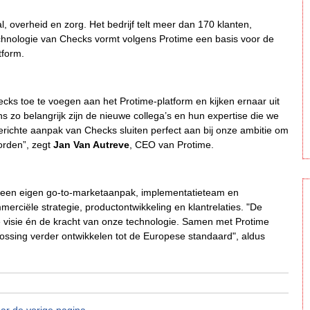
val, overheid en zorg. Het bedrijf telt meer dan 170 klanten,
hnologie van Checks vormt volgens Protime een basis voor de
tform.
cks toe te voegen aan het Protime-platform en kijken ernaar uit
zo belangrijk zijn de nieuwe collega’s en hun expertise die we
erichte aanpak van Checks sluiten perfect aan bij onze ambitie om
orden”, zegt
Jan Van Autreve
, CEO van Protime.
met een eigen go-to-marketaanpak, implementatieteam en
merciële strategie, productontwikkeling en klantrelaties. "De
ze visie én de kracht van onze technologie. Samen met Protime
ossing verder ontwikkelen tot de Europese standaard", aldus