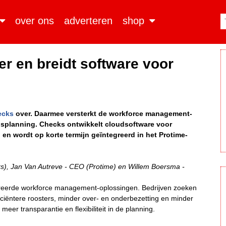
over ons
adverteren
shop
r en breidt software voor
ecks
over. Daarmee versterkt de workforce management-
lsplanning. Checks ontwikkelt cloudsoftware voor
n wordt op korte termijn geïntegreerd in het Protime-
cks), Jan Van Autreve - CEO (Protime) en Willem Boersma -
reerde workforce management-oplossingen. Bedrijven zoeken
fficiëntere roosters, minder over- en onderbezetting en minder
eer transparantie en flexibiliteit in de planning.