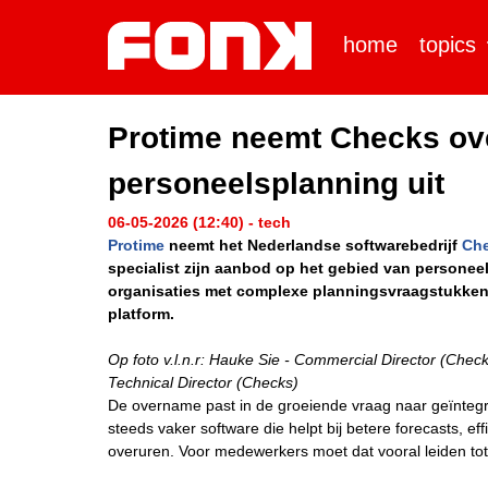
home
topics
Protime neemt Checks ove
personeelsplanning uit
06-05-2026 (12:40) - tech
Protime
neemt het Nederlandse softwarebedrijf
Ch
specialist zijn aanbod op het gebied van personee
organisaties met complexe planningsvraagstukken e
platform.
Op foto v.l.n.r: Hauke Sie - Commercial Director (Che
Technical Director (Checks)
De overname past in de groeiende vraag naar geïnteg
steeds vaker software die helpt bij betere forecasts, e
overuren. Voor medewerkers moet dat vooral leiden tot m