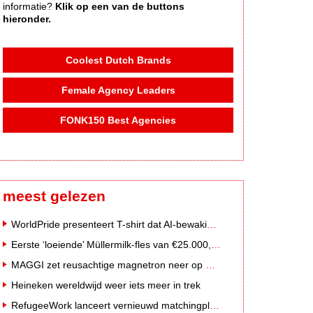
informatie?
Klik op een van de buttons
hieronder.
Coolest Dutch Brands
Female Agency Leaders
FONK150 Best Agencies
meest gelezen
WorldPride presenteert T-shirt dat AI-bewakingscamera's misleidt
Eerste ‘loeiende’ Müllermilk-fles van €25.000,- gevonden
MAGGI zet reusachtige magnetron neer op Solar Festival
Heineken wereldwijd weer iets meer in trek
RefugeeWork lanceert vernieuwd matchingplatform voor nieuwkomers en werkgevers