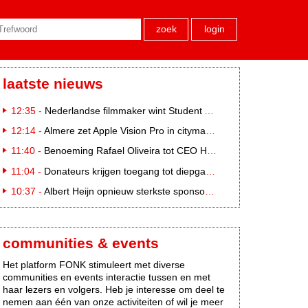
zoek
login
laatste nieuws
12:35 -
Nederlandse filmmaker wint Student Academy Award
12:14 -
Almere zet Apple Vision Pro in citymarketing
11:40 -
Benoeming Rafael Oliveira tot CEO Heineken nu defintief
11:04 -
Donateurs krijgen toegang tot diepgaandere informatie over goede doelen
10:37 -
Albert Heijn opnieuw sterkste sponsormerk, PostNL daalt
communities & events
Het platform FONK stimuleert met diverse
communities en events interactie tussen en met
haar lezers en volgers. Heb je interesse om deel te
nemen aan één van onze activiteiten of wil je meer