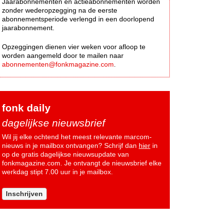
Jaarabonnementen en actieabonnementen worden
zonder wederopzegging na de eerste
abonnementsperiode verlengd in een doorlopend
jaarabonnement.
Opzeggingen dienen vier weken voor afloop te
worden aangemeld door te mailen naar
abonnementen@fonkmagazine.com
.
fonk daily
dagelijkse nieuwsbrief
Wil jij elke ochtend het meest relevante marcom-
nieuws in je mailbox ontvangen? Schrijf dan
hier
in
op de gratis dagelijkse nieuwsupdate van
fonkmagazine.com. Je ontvangt de nieuwsbrief elke
werkdag stipt 7.00 uur in je mailbox.
Inschrijven