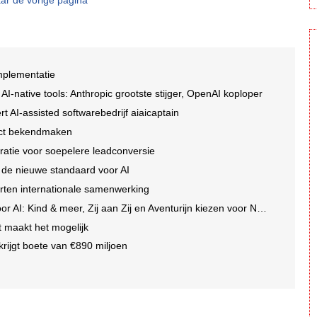
ar de vorige pagina
implementatie
I-native tools: Anthropic grootste stijger, OpenAI koploper
t AI-assisted softwarebedrijf aiaicaptain
rect bekendmaken
ratie voor soepelere leadconversie
 de nieuwe standaard voor AI
rten internationale samenwerking
I: Kind & meer, Zij aan Zij en Aventurijn kiezen voor Notizy
t maakt het mogelijk
krijgt boete van €890 miljoen