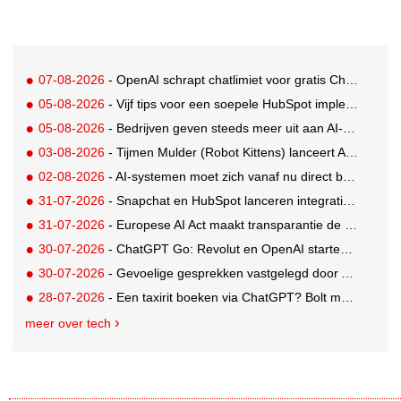
07-08-2026
- OpenAI schrapt chatlimiet voor gratis ChatGPT-gebruikers
05-08-2026
- Vijf tips voor een soepele HubSpot implementatie
05-08-2026
- Bedrijven geven steeds meer uit aan AI-native tools: Anthropic grootste stijger, OpenAI koploper
03-08-2026
- Tijmen Mulder (Robot Kittens) lanceert AI-assisted softwarebedrijf aiaicaptain
02-08-2026
- AI-systemen moet zich vanaf nu direct bekendmaken
31-07-2026
- Snapchat en HubSpot lanceren integratie voor soepelere leadconversie
31-07-2026
- Europese AI Act maakt transparantie de nieuwe standaard voor AI
30-07-2026
- ChatGPT Go: Revolut en OpenAI starten internationale samenwerking
30-07-2026
- Gevoelige gesprekken vastgelegd door AI: Kind & meer, Zij aan Zij en Aventurijn kiezen voor Notizy
28-07-2026
- Een taxirit boeken via ChatGPT? Bolt maakt het mogelijk
meer over tech