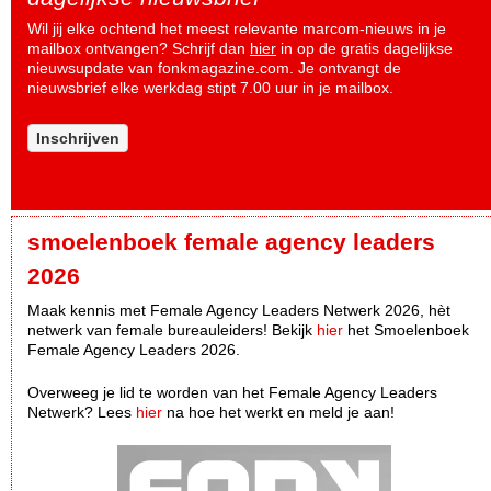
Wil jij elke ochtend het meest relevante marcom-nieuws in je
mailbox ontvangen? Schrijf dan
hier
in op de gratis dagelijkse
nieuwsupdate van fonkmagazine.com. Je ontvangt de
nieuwsbrief elke werkdag stipt 7.00 uur in je mailbox.
Inschrijven
smoelenboek female agency leaders
2026
Maak kennis met Female Agency Leaders Netwerk 2026, hèt
netwerk van female bureauleiders! Bekijk
hier
het Smoelenboek
Female Agency Leaders 2026.
Overweeg je lid te worden van het Female Agency Leaders
Netwerk? Lees
hier
na hoe het werkt en meld je aan!