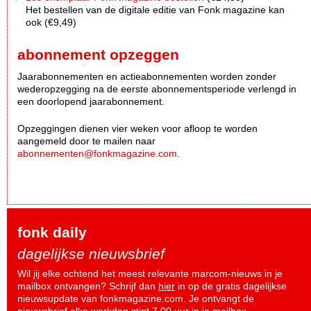
Het bestellen van de digitale editie van Fonk magazine kan
ook (€9,49)
abonnement opzeggen
Jaarabonnementen en actieabonnementen worden zonder
wederopzegging na de eerste abonnementsperiode verlengd in
een doorlopend jaarabonnement.
Opzeggingen dienen vier weken voor afloop te worden
aangemeld door te mailen naar
abonnementen@fonkmagazine.com
.
fonk daily
dagelijkse nieuwsbrief
Wil jij elke ochtend het meest relevante marcom-nieuws in je
mailbox ontvangen? Schrijf dan
hier
in op de gratis dagelijkse
nieuwsupdate van fonkmagazine.com. Je ontvangt de