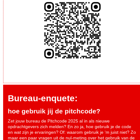
Bureau-enquete:
hoe gebruik jij de pitchcode?
Zet jouw bureau de Pitchcode 2025 al in als nieuwe
opdrachtgevers zich melden? En zo ja, hoe gebruik je de code
en wat zijn je ervaringen? Of: waarom gebruik je ‘m juist niet? Zo
maar een paar vragen uit de nul-meting over het gebruik van de