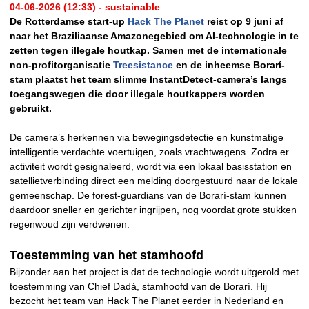
04-06-2026 (12:33) - sustainable
De Rotterdamse start-up
Hack The Planet
reist op 9 juni af
naar het Braziliaanse Amazonegebied om AI-technologie in te
zetten tegen illegale houtkap. Samen met de internationale
non-profitorganisatie
Treesistance
en de inheemse Borarí-
stam plaatst het team slimme InstantDetect-camera’s langs
toegangswegen die door illegale houtkappers worden
gebruikt.
De camera’s herkennen via bewegingsdetectie en kunstmatige
intelligentie verdachte voertuigen, zoals vrachtwagens. Zodra er
activiteit wordt gesignaleerd, wordt via een lokaal basisstation en
satellietverbinding direct een melding doorgestuurd naar de lokale
gemeenschap. De forest-guardians van de Borarí-stam kunnen
daardoor sneller en gerichter ingrijpen, nog voordat grote stukken
regenwoud zijn verdwenen.
Toestemming van het stamhoofd
Bijzonder aan het project is dat de technologie wordt uitgerold met
toestemming van Chief Dadá, stamhoofd van de Borarí. Hij
bezocht het team van Hack The Planet eerder in Nederland en