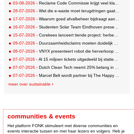
03-08-2026
- Reclame Code Commissie krijgt veel klachten over duurzaamheidsclaims
28-07-2026
- Wet die e-waste moet terugdringen gaat in, maar veel Nederlanders hebben er nog nooit van gehoord
17-07-2026
- Waarom goed afvalbeheer bijdraagt aan een professionelere bedrijfsvoering
16-07-2026
- Studenten Solar Team Eindhoven presenteren 's werelds eerste zonne-ambulance
15-07-2026
- Corekees lanceert tiende project: herbebossing met koffie
09-07-2026
- Duurzaamheidsclaims moeten duidelijk en controleerbaar zijn vanaf 27 september
08-07-2026
- VNYX presenteert robot die herverkoop van kleding vergemakkelijkt
07-07-2026
- Al 15 miljoen tickets uitgedeeld bij statiegeldwinactie met Tikkie
07-07-2026
- Dutch Clean Tech neemt 25% belang in bijna honderd jaar oud drinkwaterbedrijf in Guatemala
07-07-2026
- Marcel Belt wordt partner bij The Happy Activist
meer over sustainable
communities & events
Het platform FONK stimuleert met diverse communities en
events interactie tussen en met haar lezers en volgers. Heb je