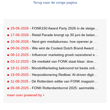
Terug naar de vorige pagina
29-06-2026
- FONK150 Award Party 2026 in de steigers: early birds profiteren nu!
17-06-2026
- Retail Parade brengt op 30 juni de belangrijkste retailvraagstukken samen
10-06-2026
- Next-gen mediabureau: hoe opereer je met drie mensen als een full-service mediabureau?
09-04-2026
- Wie wint de Coolest Dutch Brand Award 2025? Reserveer nù je ticket voor de finale
08-12-2025
- Influencer marketing groeit razendsnel en zo helpt Social Friendz merken strategisch mee te bewegen
03-12-2025
- Dè mediakit van FONK staat klaar: download hem nu!
19-11-2025
- MondoMarketing bekroond tot beste online marketing bureau van 2025!
19-09-2025
- Herpositionering Redkiwi: AI-driven digital agency
11-08-2025
- Dè Rotterdam editie van FONK magazine lezen? Bestel 'm nu!
05-08-2025
- FONK Rotterdamborrel 2025: aanmelden kan nu!
meer over powered by