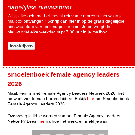
dagelijkse nieuwsbrief
Wil jij elke ochtend het meest relevante marcom-nieuws in je
mailbox ontvangen? Schrijf dan
hier
in op de gratis dagelijkse
nieuwsupdate van fonkmagazine.com. Je ontvangt de
nieuwsbrief elke werkdag stipt 7.00 uur in je mailbox.
Inschrijven
smoelenboek female agency leaders
2026
Maak kennis met Female Agency Leaders Netwerk 2026, hèt
netwerk van female bureauleiders! Bekijk
hier
het Smoelenboek
Female Agency Leaders 2026.
Overweeg je lid te worden van het Female Agency Leaders
Netwerk? Lees
hier
na hoe het werkt en meld je aan!