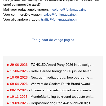
en/of commerciële aard?
Mail voor redactionele vragen:
nicolette@fonkmagazine.nl
Voor commerciële vragen:
sales@fonkmagazine.nl
Voor alle andere vragen:
traffic@fonkmagazine.nl
Terug naar de vorige pagina
29-06-2026
- FONK150 Award Party 2026 in de steigers: early birds profiteren nu!
17-06-2026
- Retail Parade brengt op 30 juni de belangrijkste retailvraagstukken samen
10-06-2026
- Next-gen mediabureau: hoe opereer je met drie mensen als een full-service mediabureau?
09-04-2026
- Wie wint de Coolest Dutch Brand Award 2025? Reserveer nù je ticket voor de finale
08-12-2025
- Influencer marketing groeit razendsnel en zo helpt Social Friendz merken strategisch mee te bewegen
19-11-2025
- MondoMarketing bekroond tot beste online marketing bureau van 2025!
19-09-2025
- Herpositionering Redkiwi: AI-driven digital agency