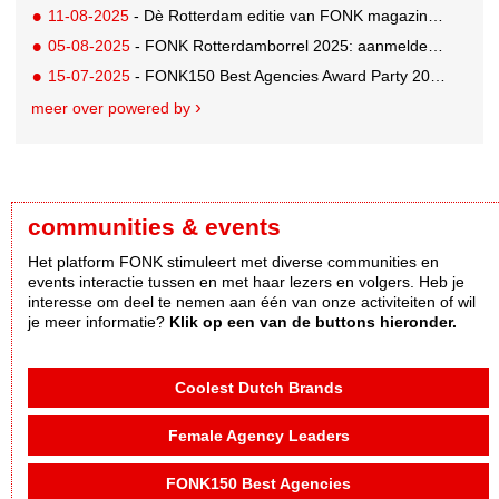
11-08-2025
- Dè Rotterdam editie van FONK magazine lezen? Bestel 'm nu!
05-08-2025
- FONK Rotterdamborrel 2025: aanmelden kan nu!
15-07-2025
- FONK150 Best Agencies Award Party 2025: early birds profiteren nu!
meer over powered by
communities & events
Het platform FONK stimuleert met diverse communities en
events interactie tussen en met haar lezers en volgers. Heb je
interesse om deel te nemen aan één van onze activiteiten of wil
je meer informatie?
Klik op een van de buttons hieronder.
Coolest Dutch Brands
Female Agency Leaders
FONK150 Best Agencies