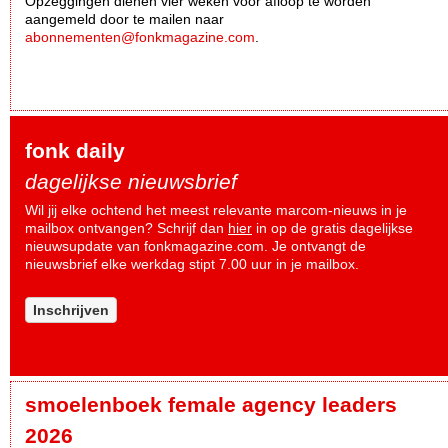
Opzeggingen dienen vier weken voor afloop te worden
aangemeld door te mailen naar
abonnementen@fonkmagazine.com
.
fonk daily
dagelijkse nieuwsbrief
Wil jij elke ochtend het meest relevante marcom-nieuws in je
mailbox ontvangen? Schrijf dan
hier
in op de gratis dagelijkse
nieuwsupdate van fonkmagazine.com. Je ontvangt de
nieuwsbrief elke werkdag stipt 7.00 uur in je mailbox.
Inschrijven
smoelenboek female agency leaders
2026