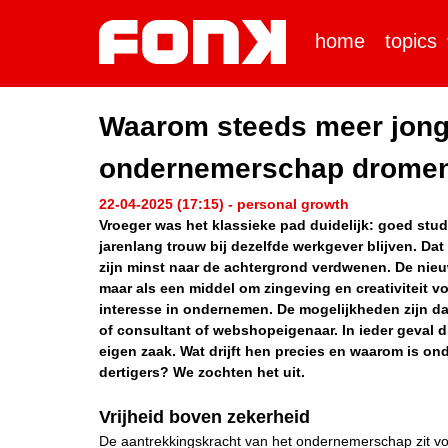
home
topics
Waarom steeds meer jong
ondernemerschap drome
22-04-2025 (17:15) - personal growth
Vroeger was het klassieke pad duidelijk: goed stu
jarenlang trouw bij dezelfde werkgever blijven. Dat
zijn minst naar de achtergrond verdwenen. De nieuwe
maar als een middel om zingeving en creativiteit v
interesse in ondernemen. De mogelijkheden zijn da
of consultant of webshopeigenaar. In ieder geval
eigen zaak. Wat drijft hen precies en waarom is o
dertigers? We zochten het uit.
Vrijheid boven zekerheid
De aantrekkingskracht van het ondernemerschap zit voor