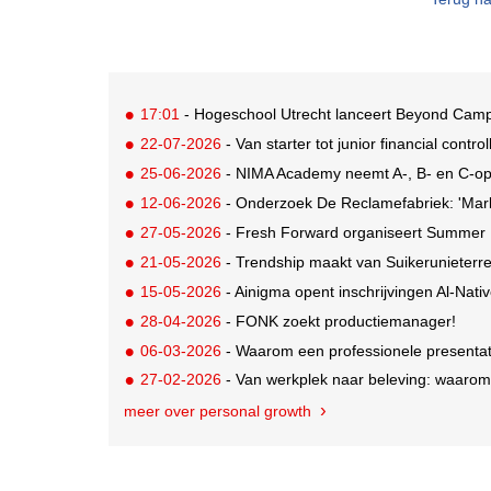
17:01
- Hogeschool Utrecht lanceert Beyond Campu
22-07-2026
- Van starter tot junior financial control
25-06-2026
- NIMA Academy neemt A-, B- en C-opl
12-06-2026
- Onderzoek De Reclamefabriek: 'Marketi
27-05-2026
- Fresh Forward organiseert Summer M
21-05-2026
- Trendship maakt van Suikerunieterr
15-05-2026
- Ainigma opent inschrijvingen Al-Nat
28-04-2026
- FONK zoekt productiemanager!
06-03-2026
- Waarom een professionele presentati
27-02-2026
- Van werkplek naar beleving: waarom
meer over personal growth