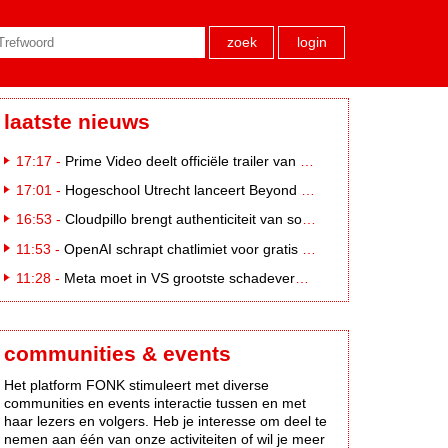
zoek
login
laatste nieuws
17:17 -
Prime Video deelt officiële trailer van L*VE KLEINE
17:01 -
Hogeschool Utrecht lanceert Beyond Campus binnen International Creative Business
16:53 -
Cloudpillo brengt authenticiteit van social naar tv
11:53 -
OpenAI schrapt chatlimiet voor gratis ChatGPT-gebruikers
11:28 -
Meta moet in VS grootste schadevergoeding ooit betalen: 567 miljoen dollar
communities & events
Het platform FONK stimuleert met diverse
communities en events interactie tussen en met
haar lezers en volgers. Heb je interesse om deel te
nemen aan één van onze activiteiten of wil je meer