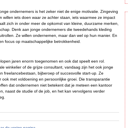
 jonge ondernemers is het zeker niet de enige motivatie. Zingeving
n willen iets doen waar ze achter staan, iets waarmee ze impact
rtaalt zich in onder meer de opkomst van kleine, duurzame merken,
rschap. Denk aan jonge ondernemers die tweedehands kleding
uitrollen. Ze willen ondernemen, maar dan wel op hun manier. En
en focus op maatschappelijke betrokkenheid.
lopen jaren enorm toegenomen en ook dat speelt een rol.
e winkelier of de grijze consultant, vandaag zijn het ook jonge
n freelancebestaan, bijberoep of succesvolle start-up. Ze
 ook met voldoening en persoonlijke groei. Die transparantie
effen dat ondernemen niet betekent dat je meteen een kantoor
, naast de studie of de job, en het kan vervolgens verder
eg.
ar de vorige pagina