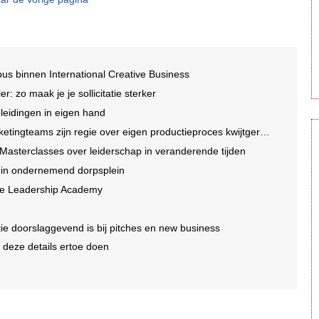
s binnen International Creative Business
ler: zo maak je je sollicitatie sterker
eidingen in eigen hand
ngteams zijn regie over eigen productieproces kwijtgeraakt'
asterclasses over leiderschap in veranderende tijden
ein ondernemend dorpsplein
ive Leadership Academy
e doorslaggevend is bij pitches en new business
 deze details ertoe doen