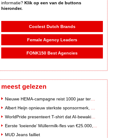
informatie?
Klik op een van de buttons
hieronder.
Coolest Dutch Brands
Female Agency Leaders
FONK150 Best Agencies
meest gelezen
Nieuwe HEMA-campagne reist 1000 jaar terug in de tijd naar 'Hemastein'
Albert Heijn opnieuw sterkste sponsormerk, PostNL daalt
WorldPride presenteert T-shirt dat AI-bewakingscamera's misleidt
Eerste ‘loeiende’ Müllermilk-fles van €25.000,- gevonden
MUD Jeans failliet