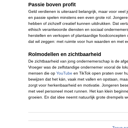
Passie boven profit
Geld verdienen is uiteraard belangrijk, maar voor veel
en passie spelen minstens een even grote rol. Jongere
hebben of zichzelf creatief kunnen uitdrukken. Dat ve
ethisch verantwoorde diensten en sociaal onderneme
herstellen en verkopen of plantaardige foodconcepten 
dat wil zeggen: met ruimte voor hun waarden en met e
Rolmodellen en zichtbaarheid
De zichtbaarheid van jong ondernemerschap is de afge
Vroeger was de zelfstandige ondernemer vooral de lokal
mensen die op
YouTube
en TikTok open praten over hu
bewijzen dat het kán, vaak met vallen en opstaan, maar
zorgt voor herkenbaarheid en motivatie. Jongeren bes
met veel personeel moet runnen. Het kan klein beginnen
groeien. En dat idee neemt natuurlijk grote drempels w
Terug na