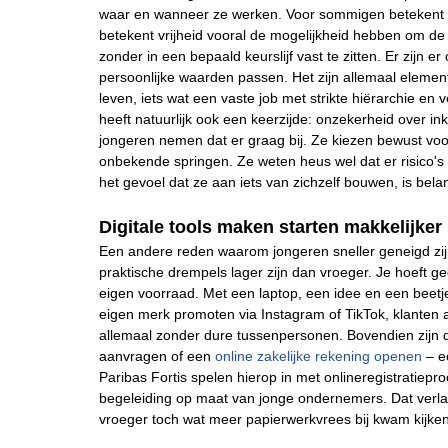
waar en wanneer ze werken. Voor sommigen betekent d
betekent vrijheid vooral de mogelijkheid hebben om de 
zonder in een bepaald keurslijf vast te zitten. Er zijn e
persoonlijke waarden passen. Het zijn allemaal elemen
leven, iets wat een vaste job met strikte hiërarchie en v
heeft natuurlijk ook een keerzijde: onzekerheid over in
jongeren nemen dat er graag bij. Ze kiezen bewust voor fl
onbekende springen. Ze weten heus wel dat er risico's 
het gevoel dat ze aan iets van zichzelf bouwen, is belan
Digitale tools maken starten makkelijker
Een andere reden waarom jongeren sneller geneigd zi
praktische drempels lager zijn dan vroeger. Je hoeft g
eigen voorraad. Met een laptop, een idee en een beetje
eigen merk promoten via Instagram of TikTok, klanten a
allemaal zonder dure tussenpersonen. Bovendien zijn
aanvragen of een
online zakelijke rekening openen
– ee
Paribas Fortis spelen hierop in met onlineregistratiep
begeleiding op maat van jonge ondernemers. Dat verlaa
vroeger toch wat meer papierwerkvrees bij kwam kijken