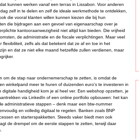
at kunnen werken vanaf een terras in Lissabon. Voor anderen
dag zelf in te delen en zelf de ideale werkmethode te ontdekken,
r ook die vooral klanten willen kunnen kiezen die bij hun
ten die bijdragen aan een gevoel van eigenaarschap over je
erplichte kantooraanwezigheid niet altijd kan bieden. Die vrijheid
komsten, de administratie en de fiscale verplichtingen. Maar veel
exibiliteit, zelfs als dat betekent dat ze af en toe in het
zijn en dat ze niet elke maand hetzelfde zullen verdienen, maar
grijker.
jn om de stap naar ondernemerschap te zetten, is omdat de
een winkelpand meer te huren of duizenden euro's te investeren in
 digitale handigheid kom je al heel ver. Een webshop opzetten, je
antrekken via LinkedIn of een online portfolio opbouwen: het kan
 de administratieve stappen – denk maar een btw-nummer
nvoudig en volledig digitaal te regelen. Banken zoals BNP
rocessen en starterspakketten. Steeds vaker biedt men ook
gt de drempel om de eerste stappen te zetten, terwijl daar
.