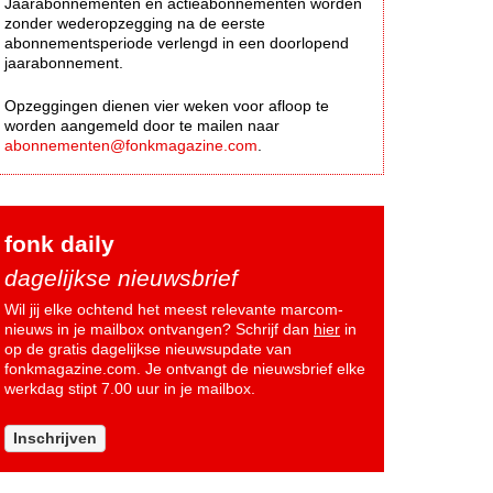
Jaarabonnementen en actieabonnementen worden
zonder wederopzegging na de eerste
abonnementsperiode verlengd in een doorlopend
jaarabonnement.
Opzeggingen dienen vier weken voor afloop te
worden aangemeld door te mailen naar
abonnementen@fonkmagazine.com
.
fonk daily
dagelijkse nieuwsbrief
Wil jij elke ochtend het meest relevante marcom-
nieuws in je mailbox ontvangen? Schrijf dan
hier
in
op de gratis dagelijkse nieuwsupdate van
fonkmagazine.com. Je ontvangt de nieuwsbrief elke
werkdag stipt 7.00 uur in je mailbox.
Inschrijven