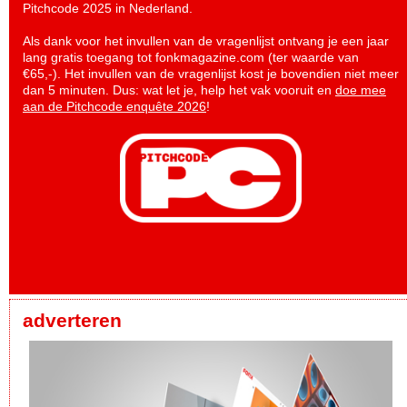
Pitchcode 2025 in Nederland.
Als dank voor het invullen van de vragenlijst ontvang je een jaar
lang gratis toegang tot fonkmagazine.com (ter waarde van
€65,-). Het invullen van de vragenlijst kost je bovendien niet meer
dan 5 minuten. Dus: wat let je, help het vak vooruit en
doe mee
aan de Pitchcode enquête 2026
!
adverteren