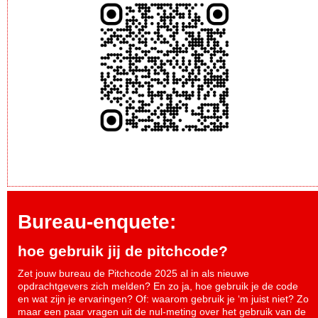
Bureau-enquete:
hoe gebruik jij de pitchcode?
Zet jouw bureau de Pitchcode 2025 al in als nieuwe
opdrachtgevers zich melden? En zo ja, hoe gebruik je de code
en wat zijn je ervaringen? Of: waarom gebruik je ‘m juist niet? Zo
maar een paar vragen uit de nul-meting over het gebruik van de