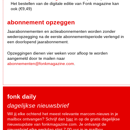
Het bestellen van de digitale editie van Fonk magazine kan
ook (€9,49)
abonnement opzeggen
Jaarabonnementen en actieabonnementen worden zonder
wederopzegging na de eerste abonnementsperiode verlengd in
een doorlopend jaarabonnement.
Opzeggingen dienen vier weken voor afloop te worden
aangemeld door te mailen naar
abonnementen@fonkmagazine.com
.
fonk daily
dagelijkse nieuwsbrief
Wil jij elke ochtend het meest relevante marcom-nieuws in je
mailbox ontvangen? Schrijf dan
hier
in op de gratis dagelijkse
nieuwsupdate van fonkmagazine.com. Je ontvangt de
nieuwsbrief elke werkdag stipt 7.00 uur in je mailbox.