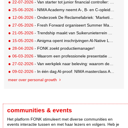
22-07-2026
- Van starter tot junior financial controller: zo maak je je sollicitatie sterker
25-06-2026
- NIMA Academy neemt A-, B- en C-opleidingen in eigen hand
12-06-2026
- Onderzoek De Reclamefabriek: 'Marketingteams zijn regie over eigen productieproces kwijtgeraakt'
27-05-2026
- Fresh Forward organiseert Summer Masterclasses over leiderschap in veranderende tijden
21-05-2026
- Trendship maakt van Suikerunieterrein ondernemend dorpsplein
15-05-2026
- Ainigma opent inschrijvingen Al-Native Leadership Academy
28-04-2026
- FONK zoekt productiemanager!
06-03-2026
- Waarom een professionele presentatie doorslaggevend is bij pitches en new business
27-02-2026
- Van werkplek naar beleving: waarom deze details ertoe doen
09-02-2026
- In één dag AI-proof: NIMA masterclass AI-geletterdheid voor professionals
meer over personal growth
communities & events
Het platform FONK stimuleert met diverse communities en
events interactie tussen en met haar lezers en volgers. Heb je