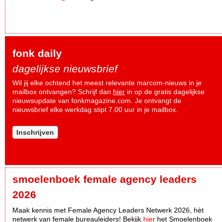
fonk daily
dagelijkse nieuwsbrief
Wil jij elke ochtend het meest relevante marcom-nieuws in je
mailbox ontvangen? Schrijf dan
hier
in op de gratis dagelijkse
nieuwsupdate van fonkmagazine.com. Je ontvangt de
nieuwsbrief elke werkdag stipt 7.00 uur in je mailbox.
Inschrijven
smoelenboek female agency leaders
2026
Maak kennis met Female Agency Leaders Netwerk 2026, hèt
netwerk van female bureauleiders! Bekijk
hier
het Smoelenboek