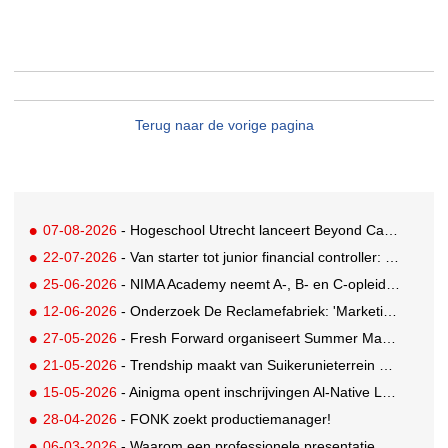
Terug naar de vorige pagina
07-08-2026
- Hogeschool Utrecht lanceert Beyond Campus binnen International Creative Business
22-07-2026
- Van starter tot junior financial controller: zo maak je je sollicitatie sterker
25-06-2026
- NIMA Academy neemt A-, B- en C-opleidingen in eigen hand
12-06-2026
- Onderzoek De Reclamefabriek: 'Marketingteams zijn regie over eigen productieproces kwijtgeraakt'
27-05-2026
- Fresh Forward organiseert Summer Masterclasses over leiderschap in veranderende tijden
21-05-2026
- Trendship maakt van Suikerunieterrein ondernemend dorpsplein
15-05-2026
- Ainigma opent inschrijvingen Al-Native Leadership Academy
28-04-2026
- FONK zoekt productiemanager!
06-03-2026
- Waarom een professionele presentatie doorslaggevend is bij pitches en new business