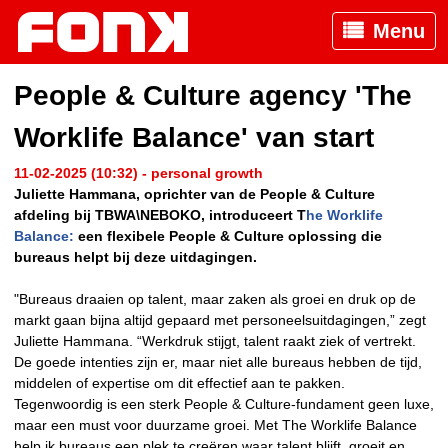
Menu
People & Culture agency 'The
Worklife Balance' van start
11-02-2025 (10:32) - personal growth
Juliette Hammana, oprichter van de People & Culture
afdeling bij TBWA\NEBOKO, introduceert T
he Worklife
Balance:
een flexibele People & Culture oplossing die
bureaus helpt bij deze uitdagingen.
"Bureaus draaien op talent, maar zaken als groei en druk op de
markt gaan bijna altijd gepaard met personeelsuitdagingen,” zegt
Juliette Hammana. “Werkdruk stijgt, talent raakt ziek of vertrekt.
De goede intenties zijn er, maar niet alle bureaus hebben de tijd,
middelen of expertise om dit effectief aan te pakken.
Tegenwoordig is een sterk People & Culture-fundament geen luxe,
maar een must voor duurzame groei. Met The Worklife Balance
help ik bureaus een plek te creëren waar talent blijft, groeit en