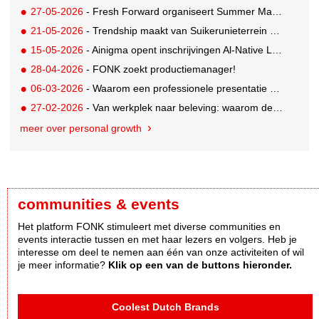
27-05-2026
- Fresh Forward organiseert Summer Masterclasses over leiderschap in veranderende tijden
21-05-2026
- Trendship maakt van Suikerunieterrein ondernemend dorpsplein
15-05-2026
- Ainigma opent inschrijvingen Al-Native Leadership Academy
28-04-2026
- FONK zoekt productiemanager!
06-03-2026
- Waarom een professionele presentatie doorslaggevend is bij pitches en new business
27-02-2026
- Van werkplek naar beleving: waarom deze details ertoe doen
meer over personal growth
communities & events
Het platform FONK stimuleert met diverse communities en
events interactie tussen en met haar lezers en volgers. Heb je
interesse om deel te nemen aan één van onze activiteiten of wil
je meer informatie?
Klik op een van de buttons hieronder.
Coolest Dutch Brands