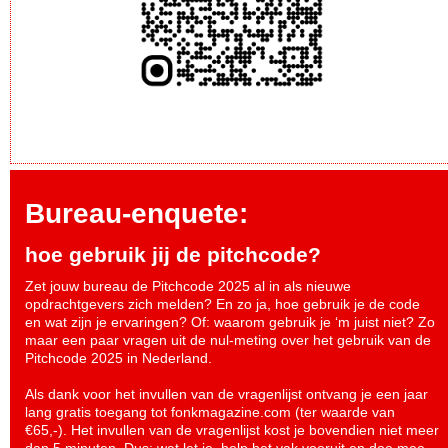
Bureau-enquete:
hoe gebruik jij de pitchcode?
Zet jouw bureau de Pitchcode 2025 al in als nieuwe
opdrachtgevers zich melden? En zo ja, hoe gebruik je de code
en wat zijn je ervaringen? Of: waarom gebruik je ‘m juist niet? Zo
maar een paar vragen uit de nul-meting over het gebruik van de
Pitchcode 2025 in Nederland.
Als dank voor het invullen van de vragenlijst ontvang je een jaar
lang gratis toegang tot fonkmagazine.com (ter waarde van
€65,-). Het invullen van de vragenlijst kost je bovendien niet meer
dan 5 minuten. Dus: wat let je, help het vak vooruit en
doe mee