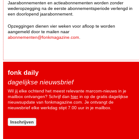
Jaarabonnementen en actieabonnementen worden zonder
wederopzegging na de eerste abonnementsperiode verlengd in
een doorlopend jaarabonnement.
Opzeggingen dienen vier weken voor afloop te worden
aangemeld door te mailen naar
abonnementen@fonkmagazine.com
.
fonk daily
dagelijkse nieuwsbrief
Wil jij elke ochtend het meest relevante marcom-nieuws in je
mailbox ontvangen? Schrijf dan
hier
in op de gratis dagelijkse
nieuwsupdate van fonkmagazine.com. Je ontvangt de
nieuwsbrief elke werkdag stipt 7.00 uur in je mailbox.
Inschrijven