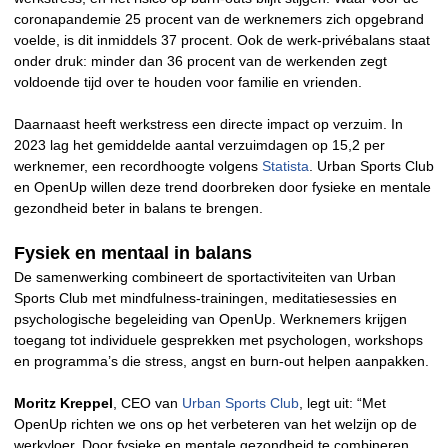
coronapandemie 25 procent van de werknemers zich opgebrand
voelde, is dit inmiddels 37 procent. Ook de werk-privébalans staat
onder druk: minder dan 36 procent van de werkenden zegt
voldoende tijd over te houden voor familie en vrienden.
Daarnaast heeft werkstress een directe impact op verzuim. In
2023 lag het gemiddelde aantal verzuimdagen op 15,2 per
werknemer, een recordhoogte volgens
Statista
. Urban Sports Club
en OpenUp willen deze trend doorbreken door fysieke en mentale
gezondheid beter in balans te brengen.
Fysiek en mentaal in balans
De samenwerking combineert de sportactiviteiten van Urban
Sports Club met mindfulness-trainingen, meditatiesessies en
psychologische begeleiding van OpenUp. Werknemers krijgen
toegang tot individuele gesprekken met psychologen, workshops
en programma’s die stress, angst en burn-out helpen aanpakken.
Moritz Kreppel
, CEO van
Urban Sports Club
, legt uit: “Met
OpenUp richten we ons op het verbeteren van het welzijn op de
werkvloer. Door fysieke en mentale gezondheid te combineren,