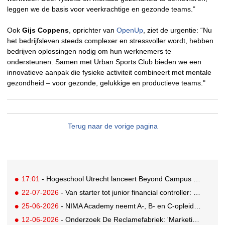
leggen we de basis voor veerkrachtige en gezonde teams.”
Ook
Gijs Coppens
, oprichter van
OpenUp
, ziet de urgentie: “Nu
het bedrijfsleven steeds complexer en stressvoller wordt, hebben
bedrijven oplossingen nodig om hun werknemers te
ondersteunen. Samen met Urban Sports Club bieden we een
innovatieve aanpak die fysieke activiteit combineert met mentale
gezondheid – voor gezonde, gelukkige en productieve teams."
Terug naar de vorige pagina
17:01
- Hogeschool Utrecht lanceert Beyond Campus binnen International Creative Business
22-07-2026
- Van starter tot junior financial controller: zo maak je je sollicitatie sterker
25-06-2026
- NIMA Academy neemt A-, B- en C-opleidingen in eigen hand
12-06-2026
- Onderzoek De Reclamefabriek: 'Marketingteams zijn regie over eigen productieproces kwijtgeraakt'