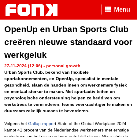
Menu
OpenUp en Urban Sports Club
creëren nieuwe standaard voor
werkgeluk
27-11-2024 (12:06) - personal growth
Urban Sports Club, bekend van flexibele
sportabonnementen, en OpenUp, specialist in mentale
gezondheid, slaan de handen ineen om werknemers fysiek
en mentaal sterker te maken. Met sportactiviteiten en
psychologische ondersteuning helpen ze bedrijven om
werkstress te verminderen, teams veerkrachtiger te maken en
duurzaam zakelijk succes te bevorderen.
Volgens het
Gallup-rappor
t State of the Global Workplace 2024
kampt 41 procent van de Nederlandse werknemers met ernstige
werkstress, en het risico op burn-outs blijft stijgen. Waar vóór de