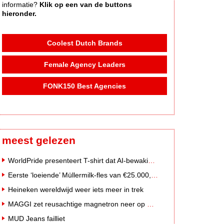
informatie?
Klik op een van de buttons
hieronder.
Coolest Dutch Brands
Female Agency Leaders
FONK150 Best Agencies
meest gelezen
WorldPride presenteert T-shirt dat AI-bewakingscamera's misleidt
Eerste ‘loeiende’ Müllermilk-fles van €25.000,- gevonden
Heineken wereldwijd weer iets meer in trek
MAGGI zet reusachtige magnetron neer op Solar Festival
MUD Jeans failliet