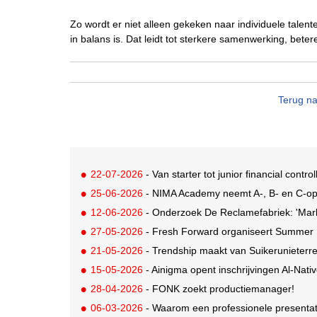
Zo wordt er niet alleen gekeken naar individuele talen
in balans is. Dat leidt tot sterkere samenwerking, bete
Terug na
22-07-2026
- Van starter tot junior financial control
25-06-2026
- NIMA Academy neemt A-, B- en C-opl
12-06-2026
- Onderzoek De Reclamefabriek: 'Marketi
27-05-2026
- Fresh Forward organiseert Summer M
21-05-2026
- Trendship maakt van Suikerunieterr
15-05-2026
- Ainigma opent inschrijvingen Al-Nat
28-04-2026
- FONK zoekt productiemanager!
06-03-2026
- Waarom een professionele presentati