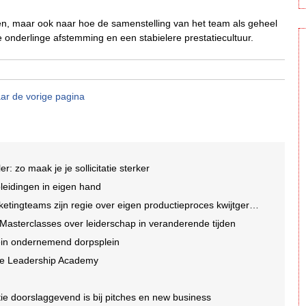
ten, maar ook naar hoe de samenstelling van het team als geheel
re onderlinge afstemming en een stabielere prestatiecultuur.
ar de vorige pagina
ler: zo maak je je sollicitatie sterker
eidingen in eigen hand
ngteams zijn regie over eigen productieproces kwijtgeraakt'
asterclasses over leiderschap in veranderende tijden
ein ondernemend dorpsplein
ive Leadership Academy
e doorslaggevend is bij pitches en new business