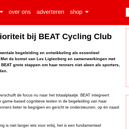
over ons
adverteren
shop
oriteit bij BEAT Cycling Club
 mentale begeleiding en ontwikkeling als essentieel
b. Met de komst van Lex Ligtenberg en samenwerkingen met
 BEAT grote stappen om haar renners niet aleen als sporters,
den.
rschuift de focus nu naar het totaalplaatje. BEAT integreert
n game-based cognitieve testen in de begeleiding van haar
enners beter te begrijpen en gericht te ondersteunen, op én naast
ng is niet langer iets voor erbij, het is een fundamenteel