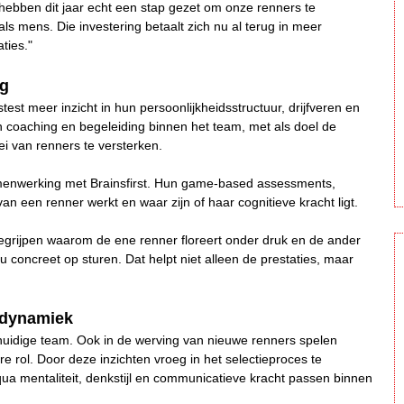
ebben dit jaar echt een stap gezet om onze renners te
 als mens. Die investering betaalt zich nu al terug in meer
ties."
ng
test meer inzicht in hun persoonlijkheidsstructuur, drijfveren en
 coaching en begeleiding binnen het team, met als doel de
i van renners te versterken.
amenwerking met Brainsfirst. Hun game-based assessments,
 een renner werkt en waar zijn of haar cognitieve kracht ligt.
egrijpen waarom de ene renner floreert onder druk en de ander
nu concreet op sturen. Dat helpt niet alleen de prestaties, maar
mdynamiek
 huidige team. Ook in de werving van nieuwe renners spelen
re rol. Door deze inzichten vroeg in het selectieproces te
ua mentaliteit, denkstijl en communicatieve kracht passen binnen