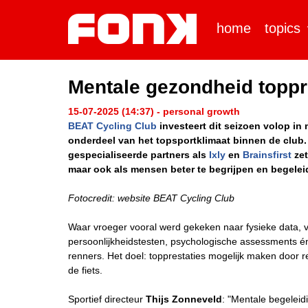
home
topics
Mentale gezondheid toppri
15-07-2025 (14:37) - personal growth
BEAT Cycling Club
investeert dit seizoen volop in
onderdeel van het topsportklimaat binnen de clu
gespecialiseerde partners als
Ixly
en
Brainsfirst
zet
maar ook als mensen beter te begrijpen en begelei
Fotocredit: website BEAT Cycling Club
Waar vroeger vooral werd gekeken naar fysieke data, ve
persoonlijkheidstesten, psychologische assessments é
renners. Het doel: topprestaties mogelijk maken door r
de fiets.
Sportief directeur
Thijs Zonneveld
: "Mentale begeleidi