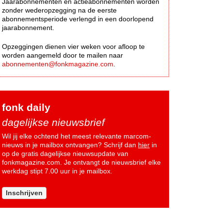
Jaarabonnementen en actieabonnementen worden
zonder wederopzegging na de eerste
abonnementsperiode verlengd in een doorlopend
jaarabonnement.
Opzeggingen dienen vier weken voor afloop te
worden aangemeld door te mailen naar
abonnementen@fonkmagazine.com
.
fonk daily
dagelijkse nieuwsbrief
Wil jij elke ochtend het meest relevante marcom-
nieuws in je mailbox ontvangen? Schrijf dan
hier
in
op de gratis dagelijkse nieuwsupdate van
fonkmagazine.com. Je ontvangt de nieuwsbrief elke
werkdag stipt 7.00 uur in je mailbox.
Inschrijven