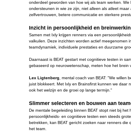
onderdeel geworden van hoe wij als team werken. We h
ondersteunen in wie ze zijn, niet alleen als atleet maar
zelfvertrouwen, betere communicatie en sterkere presta
Inzicht in persoonlijkheid en breinwerki
Samen met Ixly krijgen renners via een persoonlijkheids
valkuilen. Deze inzichten worden actief meegenomen in
teamdynamiek, individuele prestaties en duurzame groe
Daarnaast is BEAT gestart met cognitieve testen in s
gebaseerd op neurowetenschap, meten hoe het brein van
Lex Ligtenberg
, mental coach van BEAT: "We willen b
juist blokkeert. Met Ixly en Brainsfirst kunnen we daar 
ook het welzijn en de groei op lange termijn."
Slimmer selecteren en bouwen aan tea
De mentale begeleiding binnen BEAT stopt niet bij het
persoonlijkheids- en cognitieve testen een steeds grote
betrekken, kan BEAT gericht zoeken naar renners die q
het team.