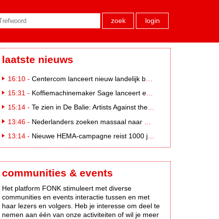
zoek
login
laatste nieuws
16:10 -
Centercom lanceert nieuw landelijk buitereclamenetwerk: City Cubes
15:31 -
Koffiemachinemaker Sage lanceert e-commerceplatform voor koffieliefhebbers
15:14 -
Te zien in De Balie: Artists Against the Kremlin III
13:46 -
Nederlanders zoeken massaal naar eclipsbrillen op Marktplaats
13:14 -
Nieuwe HEMA-campagne reist 1000 jaar terug in de tijd naar 'Hemastein'
communities & events
Het platform FONK stimuleert met diverse
communities en events interactie tussen en met
haar lezers en volgers. Heb je interesse om deel te
nemen aan één van onze activiteiten of wil je meer