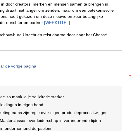
 in door creators, merken en mensen samen te brengen in
ing draait niet langer om zenden, maar om een betekenisvolle
ust ons heeft gekozen om deze nieuwe en zeer belangrijke
de-oprichter en partner
[WERKTITEL]
.
sschouwburg Utrecht en reist daarna door naar het Chassé
ar de vorige pagina
ler: zo maak je je sollicitatie sterker
eidingen in eigen hand
ngteams zijn regie over eigen productieproces kwijtgeraakt'
asterclasses over leiderschap in veranderende tijden
ein ondernemend dorpsplein