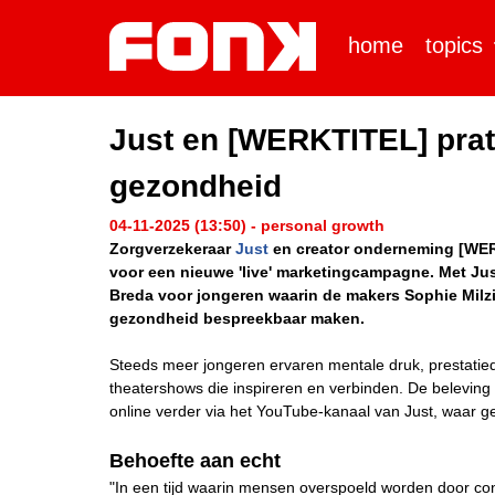
home
topics
Just en [WERKTITEL] pra
gezondheid
04-11-2025 (13:50) - personal growth
Zorgverzekeraar
Just
en creator onderneming [WE
voor een nieuwe 'live' marketingcampagne. Met Jus
Breda voor jongeren waarin de makers Sophie Milz
gezondheid bespreekbaar maken.
Steeds meer jongeren ervaren mentale druk, prestatie
theatershows die inspireren en verbinden. De beleving b
online verder via het YouTube-kanaal van Just, waar g
Behoefte aan echt
"In een tijd waarin mensen overspoeld worden door cont