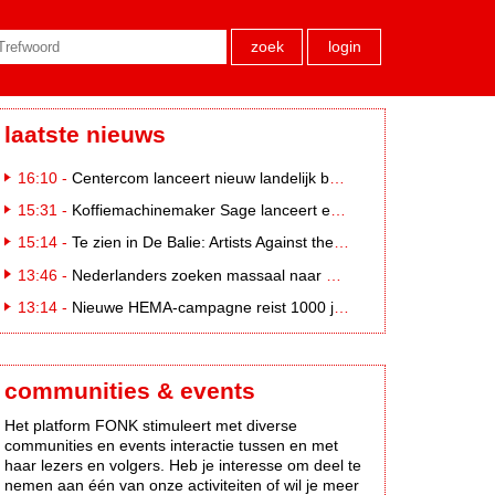
zoek
login
laatste nieuws
16:10 -
Centercom lanceert nieuw landelijk buitereclamenetwerk: City Cubes
15:31 -
Koffiemachinemaker Sage lanceert e-commerceplatform voor koffieliefhebbers
15:14 -
Te zien in De Balie: Artists Against the Kremlin III
13:46 -
Nederlanders zoeken massaal naar eclipsbrillen op Marktplaats
13:14 -
Nieuwe HEMA-campagne reist 1000 jaar terug in de tijd naar 'Hemastein'
communities & events
Het platform FONK stimuleert met diverse
communities en events interactie tussen en met
haar lezers en volgers. Heb je interesse om deel te
nemen aan één van onze activiteiten of wil je meer