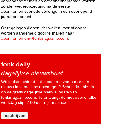
Jaarabonnementen en actieabonnementen worden
zonder wederopzegging na de eerste
abonnementsperiode verlengd in een doorlopend
jaarabonnement.
Opzeggingen dienen vier weken voor afloop te
worden aangemeld door te mailen naar
abonnementen@fonkmagazine.com
.
fonk daily
dagelijkse nieuwsbrief
Wil jij elke ochtend het meest relevante marcom-
nieuws in je mailbox ontvangen? Schrijf dan
hier
in
op de gratis dagelijkse nieuwsupdate van
fonkmagazine.com. Je ontvangt de nieuwsbrief elke
werkdag stipt 7.00 uur in je mailbox.
Inschrijven