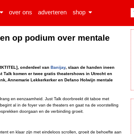
over ons
adverteren
shop
ten op podium over mentale
RKTITEL], onderdeel van
Banijay
, slaan de handen ineen
t Talk komen er twee gratis theatershows in Utrecht en
ink, Annemarie Lekkerkerker en Defano Holwijn mentale
drang en eenzaamheid. Just Talk doorbreekt dit taboe met
egint al in de foyer van de theaters en gaat na de voorstelling
esprekken doorgaan en de verbinding groeit.
ent en klaar zijn met eindeloos scrollen, groeit de behoefte aan