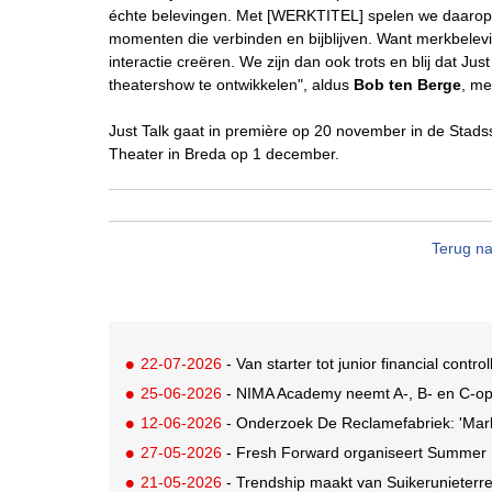
échte belevingen. Met [WERKTITEL] spelen we daarop
momenten die verbinden en bijblijven. Want merkbelev
interactie creëren. We zijn dan ook trots en blij dat J
theatershow te ontwikkelen", aldus
Bob ten Berge
, me
Just Talk gaat in première op 20 november in de Stad
Theater in Breda op 1 december.
Terug na
22-07-2026
- Van starter tot junior financial control
25-06-2026
- NIMA Academy neemt A-, B- en C-opl
12-06-2026
- Onderzoek De Reclamefabriek: 'Marketi
27-05-2026
- Fresh Forward organiseert Summer M
21-05-2026
- Trendship maakt van Suikerunieterr