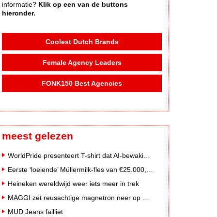
informatie?
Klik op een van de buttons
hieronder.
Coolest Dutch Brands
Female Agency Leaders
FONK150 Best Agencies
meest gelezen
WorldPride presenteert T-shirt dat AI-bewakingscamera's misleidt
Eerste ‘loeiende’ Müllermilk-fles van €25.000,- gevonden
Heineken wereldwijd weer iets meer in trek
MAGGI zet reusachtige magnetron neer op Solar Festival
MUD Jeans failliet