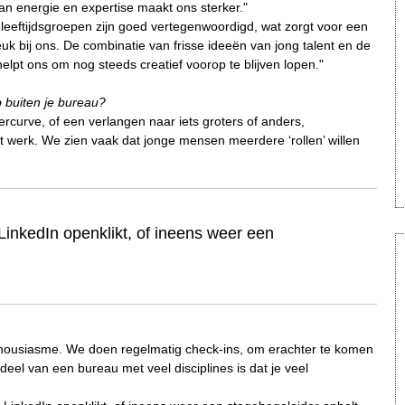
van energie en expertise maakt ons sterker."
e leeftijdsgroepen zijn goed vertegenwoordigd, wat zorgt voor een
k bij ons. De combinatie van frisse ideeën van jong talent en de
lpt ons om nog steeds creatief voorop te blijven lopen."
 buiten je bureau?
ercurve, of een verlangen naar iets groters of anders,
et werk. We zien vaak dat jonge mensen meerdere ‘rollen’ willen
LinkedIn openklikt, of ineens weer een
thousiasme. We doen regelmatig check-ins, om erachter te komen
el van een bureau met veel disciplines is dat je veel