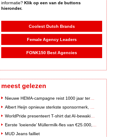
informatie?
Klik op een van de buttons
hieronder.
Coolest Dutch Brands
Female Agency Leaders
FONK150 Best Agencies
meest gelezen
Nieuwe HEMA-campagne reist 1000 jaar terug in de tijd naar 'Hemastein'
Albert Heijn opnieuw sterkste sponsormerk, PostNL daalt
WorldPride presenteert T-shirt dat AI-bewakingscamera's misleidt
Eerste ‘loeiende’ Müllermilk-fles van €25.000,- gevonden
MUD Jeans failliet