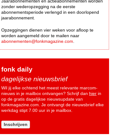
Jaarabonnementen en actieabonnementen worden
zonder wederopzegging na de eerste
abonnementsperiode verlengd in een doorlopend
jaarabonnement.
Opzeggingen dienen vier weken voor afloop te
worden aangemeld door te mailen naar
abonnementen@fonkmagazine.com
.
fonk daily
dagelijkse nieuwsbrief
Wil jij elke ochtend het meest relevante marcom-
nieuws in je mailbox ontvangen? Schrijf dan
hier
in
op de gratis dagelijkse nieuwsupdate van
fonkmagazine.com. Je ontvangt de nieuwsbrief elke
werkdag stipt 7.00 uur in je mailbox.
Inschrijven