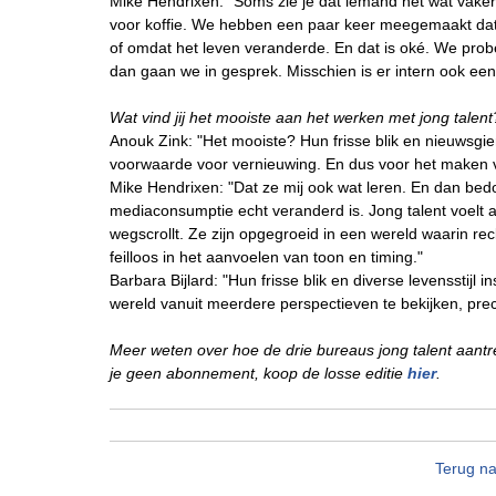
Mike Hendrixen: "Soms zie je dat iemand net wat vaker
voor koffie. We hebben een paar keer meegemaakt dat co
of omdat het leven veranderde. En dat is oké. We probe
dan gaan we in gesprek. Misschien is er intern ook een
Wat vind jij het mooiste aan het werken met jong talent
Anouk Zink: "Het mooiste? Hun frisse blik en nieuwsgie
voorwaarde voor vernieuwing. En dus voor het maken v
Mike Hendrixen: "Dat ze mij ook wat leren. En dan bed
mediaconsumptie echt veranderd is. Jong talent voelt aa
wegscrollt. Ze zijn opgegroeid in een wereld waarin r
feilloos in het aanvoelen van toon en timing."
Barbara Bijlard: "Hun frisse blik en diverse levensstij
wereld vanuit meerdere perspectieven te bekijken, preci
Meer weten over hoe de drie bureaus jong talent aan
je geen abonnement, koop de losse editie
hier
.
Terug na