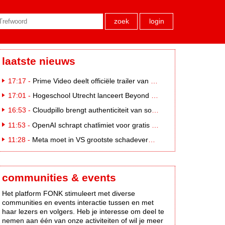
zoek
login
laatste nieuws
17:17 -
Prime Video deelt officiële trailer van L*VE KLEINE
17:01 -
Hogeschool Utrecht lanceert Beyond Campus binnen International Creative Business
16:53 -
Cloudpillo brengt authenticiteit van social naar tv
11:53 -
OpenAI schrapt chatlimiet voor gratis ChatGPT-gebruikers
11:28 -
Meta moet in VS grootste schadevergoeding ooit betalen: 567 miljoen dollar
communities & events
Het platform FONK stimuleert met diverse
communities en events interactie tussen en met
haar lezers en volgers. Heb je interesse om deel te
nemen aan één van onze activiteiten of wil je meer