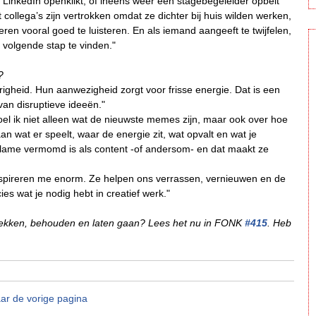
 LinkedIn openklikt, of ineens weer een stagebegeleider opbelt
llega’s zijn vertrokken omdat ze dichter bij huis wilden werken,
ren vooral goed te luisteren. En als iemand aangeeft te twijfelen,
 volgende stap te vinden."
?
righeid. Hun aanwezigheid zorgt voor frisse energie. Dat is een
an disruptieve ideeën."
oel ik niet alleen wat de nieuwste memes zijn, maar ook over hoe
n wat er speelt, waar de energie zit, wat opvalt en wat je
eclame vermomd is als content -of andersom- en dat maakt ze
l inspireren me enorm. Ze helpen ons verrassen, vernieuwen en de
es wat je nodig hebt in creatief werk."
trekken, behouden en laten gaan? Lees het nu in FONK
#415
. Heb
ar de vorige pagina