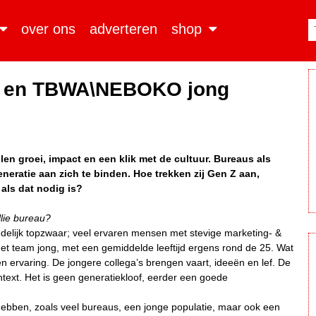
over ons
adverteren
shop
CE en TBWA\NEBOKO jong
len groei, impact en een klik met de cultuur. Bureaus als
eratie aan zich te binden. Hoe trekken zij Gen Z aan,
als dat nodig is?
llie bureau?
redelijk topzwaar; veel ervaren mensen met stevige marketing- &
het team jong, met een gemiddelde leeftijd ergens rond de 25. Wat
 ervaring. De jongere collega’s brengen vaart, ideeën en lef. De
text. Het is geen generatiekloof, eerder een goede
hebben, zoals veel bureaus, een jonge populatie, maar ook een