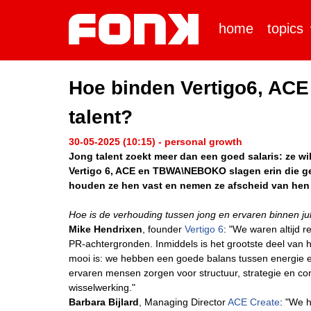
home
topics
Hoe binden Vertigo6, A
talent?
30-05-2025 (10:15) - personal growth
Jong talent zoekt meer dan een goed salaris: ze wil
Vertigo 6, ACE en TBWA\NEBOKO slagen erin die gen
houden ze hen vast en nemen ze afscheid van hen 
Hoe is de verhouding tussen jong en ervaren binnen ju
Mike Hendrixen
, founder
Vertigo 6
: "We waren altijd 
PR-achtergronden. Inmiddels is het grootste deel van 
mooi is: we hebben een goede balans tussen energie en
ervaren mensen zorgen voor structuur, strategie en con
wisselwerking."
Barbara Bijlard
, Managing Director
ACE Create
: "We 