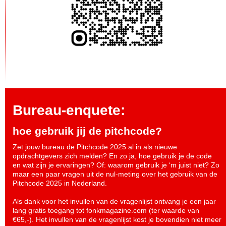
Bureau-enquete:
hoe gebruik jij de pitchcode?
Zet jouw bureau de Pitchcode 2025 al in als nieuwe
opdrachtgevers zich melden? En zo ja, hoe gebruik je de code
en wat zijn je ervaringen? Of: waarom gebruik je ‘m juist niet? Zo
maar een paar vragen uit de nul-meting over het gebruik van de
Pitchcode 2025 in Nederland.
Als dank voor het invullen van de vragenlijst ontvang je een jaar
lang gratis toegang tot fonkmagazine.com (ter waarde van
€65,-). Het invullen van de vragenlijst kost je bovendien niet meer