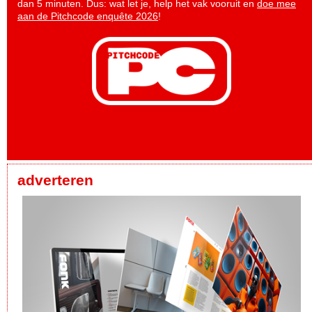
dan 5 minuten. Dus: wat let je, help het vak vooruit en
doe mee
aan de Pitchcode enquête 2026
!
adverteren