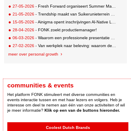
27-05-2026
- Fresh Forward organiseert Summer Masterclasses over leiderschap in veranderende tijden
21-05-2026
- Trendship maakt van Suikerunieterrein ondernemend dorpsplein
15-05-2026
- Ainigma opent inschrijvingen Al-Native Leadership Academy
28-04-2026
- FONK zoekt productiemanager!
06-03-2026
- Waarom een professionele presentatie doorslaggevend is bij pitches en new business
27-02-2026
- Van werkplek naar beleving: waarom deze details ertoe doen
meer over personal growth
communities & events
Het platform FONK stimuleert met diverse communities en
events interactie tussen en met haar lezers en volgers. Heb je
interesse om deel te nemen aan één van onze activiteiten of wil
je meer informatie?
Klik op een van de buttons hieronder.
Coolest Dutch Brands