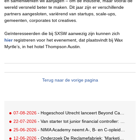
en samenwerken wil aanjagen – om de industrie, maar vooral de
wereld versneld beter te maken. Dit jaar zijn er verschillende
partners aangesloten, variërend van startups, scale-ups,
gemeenten, corporates tot creatives.
Geïnteresseerden die bij SXSW aanwezig zijn kunnen zich
hier
registreren voor het evenement, dat plaatsvindt bij Wax
Myrtle’s, in het hotel Thompson Austin.
Terug naar de vorige pagina
07-08-2026
- Hogeschool Utrecht lanceert Beyond Campus binnen International Creative Business
22-07-2026
- Van starter tot junior financial controller: zo maak je je sollicitatie sterker
25-06-2026
- NIMA Academy neemt A-, B- en C-opleidingen in eigen hand
12-06-2026
- Onderzoek De Reclamefabriek: 'Marketingteams zijn regie over eigen productieproces kwijtgeraakt'