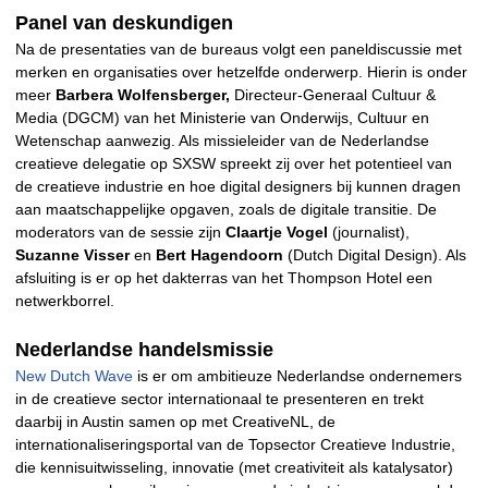
Panel van deskundigen
Na de presentaties van de bureaus volgt een paneldiscussie met
merken en organisaties over hetzelfde onderwerp. Hierin is onder
meer
Barbera Wolfensberger,
Directeur-Generaal Cultuur &
Media (DGCM) van het Ministerie van Onderwijs, Cultuur en
Wetenschap aanwezig. Als missieleider van de Nederlandse
creatieve delegatie op SXSW spreekt zij over het potentieel van
de creatieve industrie en hoe digital designers bij kunnen dragen
aan maatschappelijke opgaven, zoals de digitale transitie. De
moderators van de sessie zijn
Claartje Vogel
(journalist),
Suzanne Visser
en
Bert Hagendoorn
(Dutch Digital Design). Als
afsluiting is er op het dakterras van het Thompson Hotel een
netwerkborrel.
Nederlandse handelsmissie
New Dutch Wave
is er om ambitieuze Nederlandse ondernemers
in de creatieve sector internationaal te presenteren en trekt
daarbij in Austin samen op met CreativeNL, de
internationaliseringsportal van de Topsector Creatieve Industrie,
die kennisuitwisseling, innovatie (met creativiteit als katalysator)