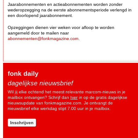
Jaarabonnementen en actieabonnementen worden zonder
wederopzegging na de eerste abonnementsperiode verlengd in
een doorlopend jaarabonnement.
Opzeggingen dienen vier weken voor afloop te worden
aangemeld door te mailen naar
abonnementen@fonkmagazine.com
.
fonk daily
dagelijkse nieuwsbrief
Wil jij elke ochtend het meest relevante marcom-nieuws in je
mailbox ontvangen? Schrijf dan
hier
in op de gratis dagelijkse
nieuwsupdate van fonkmagazine.com. Je ontvangt de
nieuwsbrief elke werkdag stipt 7.00 uur in je mailbox.
Inschrijven