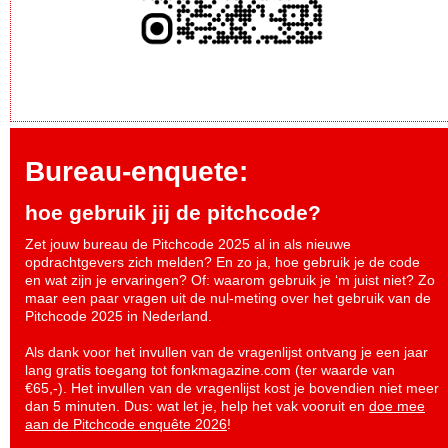
Bureau-enquete:
hoe gebruik jij de pitchcode?
Zet jouw bureau de Pitchcode 2025 al in als nieuwe
opdrachtgevers zich melden? En zo ja, hoe gebruik je de code
en wat zijn je ervaringen? Of: waarom gebruik je ‘m juist niet? Zo
maar een paar vragen uit de nul-meting over het gebruik van de
Pitchcode 2025 in Nederland.
Als dank voor het invullen van de vragenlijst ontvang je een jaar
lang gratis toegang tot fonkmagazine.com (ter waarde van
€65,-). Het invullen van de vragenlijst kost je bovendien niet meer
dan 5 minuten. Dus: wat let je, help het vak vooruit en
doe mee
aan de Pitchcode enquête 2026
!