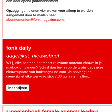
een doorlopend jaarabonnement.
Opzeggingen dienen vier weken voor afloop te worden
aangemeld door te mailen naar
abonnementen@fonkmagazine.com
.
fonk daily
dagelijkse nieuwsbrief
Wil jij elke ochtend het meest relevante marcom-nieuws in je
mailbox ontvangen? Schrijf dan
hier
in op de gratis dagelijkse
nieuwsupdate van fonkmagazine.com. Je ontvangt de
nieuwsbrief elke werkdag stipt 7.00 uur in je mailbox.
Inschrijven
smoelenboek female agency leaders