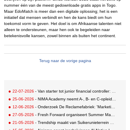
nummer één van de meest gedownloade gratis apps in Togo.
Maar EdoMatch is meer dan een digitale oplossing; het is een
initiatief dat mensen verbindt en hen de kans biedt om hun
toekomst vorm te geven. Het doel is om Afrikaanse talenten niet
alleen te ondersteunen, maar hen ook te begeleiden naar
betekenisvolle kansen, zowel binnen als buiten het continent.
Terug naar de vorige pagina
22-07-2026
- Van starter tot junior financial controller: zo maak je je sollicitatie sterker
25-06-2026
- NIMA Academy neemt A-, B- en C-opleidingen in eigen hand
12-06-2026
- Onderzoek De Reclamefabriek: 'Marketingteams zijn regie over eigen productieproces kwijtgeraakt'
27-05-2026
- Fresh Forward organiseert Summer Masterclasses over leiderschap in veranderende tijden
21-05-2026
- Trendship maakt van Suikerunieterrein ondernemend dorpsplein