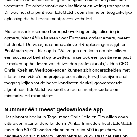
vacatures. De arbeidsmarkt was inefficient en weinig transparant.
Dit was het startpunt voor EdoMatch: een slimme en toegankelijke
oplossing die het recruitmentproces verbetert.
Met een snelgroeiende beroepsbevolking en digitalisering in
opmars, biedt Afrika kansen voor Europese ondernemers, meent
het drietal. De vraag naar innovatieve HR-oplossingen stijgt, en
EdoMatch speelt hier op in. 'We zagen een kans om niet alleen
een succesvol bedrijf op te zetten, maar ook een positieve impact
te maken op het leven van duizenden professionals,' aldus CEO
Chris Koehler
. Werkzoekenden kunnen zich onderscheiden met
interactieve video's en projectpresentaties, terwijl bedrijven snel
toegang krijfen tot de beste kanditaten dankzij geavanceerde
algoritmes. EdoMatch versnelt de recruitmentprocedure en
minimaliseert mismatches.
Nummer één meest gedownloade app
Het platform begint in Togo, maar Chris Jelle en Tim willen gaan
uitbreiden naar andere landen in Afrika. Inmiddels heeft EdoMatch
meer dan 50.000 werkzoekenden en ruim 500 ingeschreven
bedrijven op zijn platform. Sinds februari 2025 staat het zelfs op