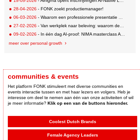
15-05-2026
- Ainigma opent inschrijvingen Al-Native Leadership Academy
28-04-2026
- FONK zoekt productiemanager!
06-03-2026
- Waarom een professionele presentatie doorslaggevend is bij pitches en new business
27-02-2026
- Van werkplek naar beleving: waarom deze details ertoe doen
09-02-2026
- In één dag AI-proof: NIMA masterclass AI-geletterdheid voor professionals
meer over personal growth
communities & events
Het platform FONK stimuleert met diverse communities en
events interactie tussen en met haar lezers en volgers. Heb je
interesse om deel te nemen aan één van onze activiteiten of wil
je meer informatie?
Klik op een van de buttons hieronder.
Coolest Dutch Brands
Female Agency Leaders