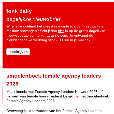
fonk daily
dagelijkse nieuwsbrief
Wil jij elke ochtend het meest relevante marcom-nieuws in je
mailbox ontvangen? Schrijf dan
hier
in op de gratis dagelijkse
nieuwsupdate van fonkmagazine.com. Je ontvangt de
nieuwsbrief elke werkdag stipt 7.00 uur in je mailbox.
Inschrijven
smoelenboek female agency leaders
2026
Maak kennis met Female Agency Leaders Netwerk 2026, hèt
netwerk van female bureauleiders! Bekijk
hier
het Smoelenboek
Female Agency Leaders 2026.
Overweeg je lid te worden van het Female Agency Leaders