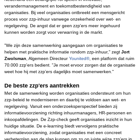
verandermanagement en toekomstbestendigheid van
organisaties. Bij veel organisaties ontbreekt een mensgericht
proces voor zzp-inhuur vanwege onzekerheid over wet- en
regelgeving. De angst dat er geen zzp'ers meer ingehuurd
kunnen worden zorgt voor verwarring in de markt.
"We zijn deze samenwerking aangegaan om organisaties te
helpen met praktische informatie rondom zzp-inhuur," zegt
Jort
Zwolsman
, Algemeen Directeur
Younited®
, een platform dat ruim
70.000 zzp'ers bedient. "Je moet ervoor zorgen dat de organisatie
weet hoe hij met zzp’ers dagelijks moet samenwerken."
De beste zzp'ers aantrekken
Met de samenwerking worden organisaties ondersteunt om hun
zzp-beleid te moderniseren en daarbij te voldoen aan wet- en
regelgeving. Vanuit een onderzoeksperspectief bieden zij
informatievoorziening richting inhuurmanagers, HR-personen en
inkoopafdelingen. De Zzp-check geeft organisaties inzicht in hun
huidige situatie. De e-learning biedt vervolgens praktische
informatievoorziening, zodat organisaties met een concreet
verbeterplan aan de slag kunnen om zo op juiste wijze zzp’ers in