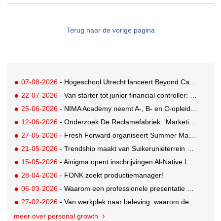
Terug naar de vorige pagina
07-08-2026
- Hogeschool Utrecht lanceert Beyond Campus binnen International Creative Business
22-07-2026
- Van starter tot junior financial controller: zo maak je je sollicitatie sterker
25-06-2026
- NIMA Academy neemt A-, B- en C-opleidingen in eigen hand
12-06-2026
- Onderzoek De Reclamefabriek: 'Marketingteams zijn regie over eigen productieproces kwijtgeraakt'
27-05-2026
- Fresh Forward organiseert Summer Masterclasses over leiderschap in veranderende tijden
21-05-2026
- Trendship maakt van Suikerunieterrein ondernemend dorpsplein
15-05-2026
- Ainigma opent inschrijvingen Al-Native Leadership Academy
28-04-2026
- FONK zoekt productiemanager!
06-03-2026
- Waarom een professionele presentatie doorslaggevend is bij pitches en new business
27-02-2026
- Van werkplek naar beleving: waarom deze details ertoe doen
meer over personal growth