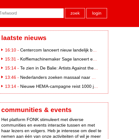
zoek
login
laatste nieuws
16:10 -
Centercom lanceert nieuw landelijk buitereclamenetwerk: City Cubes
15:31 -
Koffiemachinemaker Sage lanceert e-commerceplatform voor koffieliefhebbers
15:14 -
Te zien in De Balie: Artists Against the Kremlin III
13:46 -
Nederlanders zoeken massaal naar eclipsbrillen op Marktplaats
13:14 -
Nieuwe HEMA-campagne reist 1000 jaar terug in de tijd naar 'Hemastein'
communities & events
Het platform FONK stimuleert met diverse
communities en events interactie tussen en met
haar lezers en volgers. Heb je interesse om deel te
nemen aan één van onze activiteiten of wil je meer