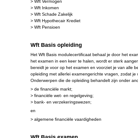
> Wft Vermogen
> Wft Inkomen
> Wft Schade Zakelijk
> Wft Hypothecair Krediet
> Wft Pensioen
Wft Basis opleiding
Het Wft Basis modulecertificaat behaal je door het e
het examen in een keer te halen, wordt er sterk aang
bereidt je voor op het examen en voorziet je van alle 
opleiding met allerlei examengerichte vragen, zodat j
Onderwerpen die de opleiding behandelt zijn onder an
> de financiële markt;
> financiële wet- en regelgeving;
> bank- en verzekeringswezen;
en
> algemene financiële vaardigheden
Wft Basis examen