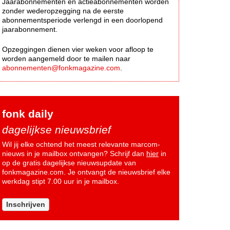
Jaarabonnementen en actieabonnementen worden
zonder wederopzegging na de eerste
abonnementsperiode verlengd in een doorlopend
jaarabonnement.
Opzeggingen dienen vier weken voor afloop te
worden aangemeld door te mailen naar
abonnementen@fonkmagazine.com
.
fonk daily
dagelijkse nieuwsbrief
Wil jij elke ochtend het meest relevante marcom-
nieuws in je mailbox ontvangen? Schrijf dan
hier
in
op de gratis dagelijkse nieuwsupdate van
fonkmagazine.com. Je ontvangt de nieuwsbrief elke
werkdag stipt 7.00 uur in je mailbox.
Inschrijven