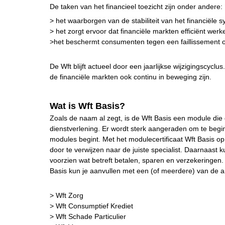
De taken van het financieel toezicht zijn onder andere:
> het waarborgen van de stabiliteit van het financiële 
> het zorgt ervoor dat financiële markten efficiënt werk
>het beschermt consumenten tegen een faillissement of
De Wft blijft actueel door een jaarlijkse wijzigingscyclu
de financiële markten ook continu in beweging zijn.
Wat is Wft Basis?
Zoals de naam al zegt, is de Wft Basis een module die 
dienstverlening. Er wordt sterk aangeraden om te beg
modules begint. Met het modulecertificaat Wft Basis op
door te verwijzen naar de juiste specialist. Daarnaast
voorzien wat betreft betalen, sparen en verzekeringen
Basis kun je aanvullen met een (of meerdere) van de 
> Wft Zorg
> Wft Consumptief Krediet
> Wft Schade Particulier