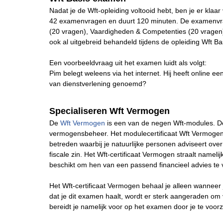
Nadat je de Wft-opleiding voltooid hebt, ben je er kla
42 examenvragen en duurt 120 minuten. De examenvrage
(20 vragen), Vaardigheden & Competenties (20 vragen)
ook al uitgebreid behandeld tijdens de opleiding Wft Ba
Een voorbeeldvraag uit het examen luidt als volgt:
Pim belegt weleens via het internet. Hij heeft online ee
van dienstverlening genoemd?
Specialiseren Wft Vermogen
De
Wft Vermogen
is een van de negen Wft-modules. De
vermogensbeheer. Het modulecertificaat Wft Vermogen 
betreden waarbij je natuurlijke personen adviseert over
fiscale zin. Het Wft-certificaat Vermogen straalt nameli
beschikt om hen van een passend financieel advies te 
Het Wft-certificaat Vermogen behaal je alleen wanneer
dat je dit examen haalt, wordt er sterk aangeraden om
bereidt je namelijk voor op het examen door je te voor