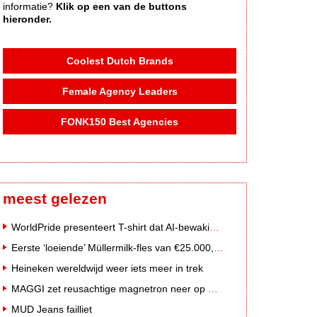
informatie?
Klik op een van de buttons
hieronder.
Coolest Dutch Brands
Female Agency Leaders
FONK150 Best Agencies
meest gelezen
WorldPride presenteert T-shirt dat AI-bewakingscamera's misleidt
Eerste ‘loeiende’ Müllermilk-fles van €25.000,- gevonden
Heineken wereldwijd weer iets meer in trek
MAGGI zet reusachtige magnetron neer op Solar Festival
MUD Jeans failliet