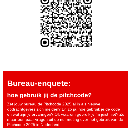
Bureau-enquete:
hoe gebruik jij de pitchcode?
Zet jouw bureau de Pitchcode 2025 al in als nieuwe
opdrachtgevers zich melden? En zo ja, hoe gebruik je de code
en wat zijn je ervaringen? Of: waarom gebruik je ‘m juist niet? Zo
maar een paar vragen uit de nul-meting over het gebruik van de
Pitchcode 2025 in Nederland.