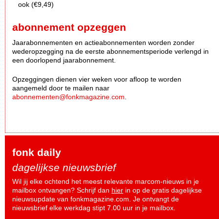
ook (€9,49)
abonnement opzeggen
Jaarabonnementen en actieabonnementen worden zonder
wederopzegging na de eerste abonnementsperiode verlengd in
een doorlopend jaarabonnement.
Opzeggingen dienen vier weken voor afloop te worden
aangemeld door te mailen naar
abonnementen@fonkmagazine.com
.
fonk daily
dagelijkse nieuwsbrief
Wil jij elke ochtend het meest relevante marcom-nieuws in je
mailbox ontvangen? Schrijf dan
hier
in op de gratis dagelijkse
nieuwsupdate van fonkmagazine.com. Je ontvangt de
nieuwsbrief elke werkdag stipt 7.00 uur in je mailbox.