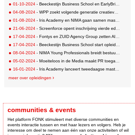
01-10-2024
- Beeckestijn Business School en EarlyBridge bundelen krachten in aanloop naar fusie
04-08-2024
- WPP zoekt volgende generatie creatieve technologen voor stageprogramma 2025
01-08-2024
- Iris Academy en NIMA gaan samen mastercourses aanbieden
21-06-2024
- Screenforce opent inschrijving vierde editie TV Masters
17-04-2024
- Fontys en ZUID Agency Group zetten AI in om campagneconcepten te ontwikkelen
17-04-2024
- Beeckestijn Business School start opleiding die opleidt tot AI Business Professional
08-04-2024
- NIMA Young Professionals breidt bestuur uit
05-02-2024
- Moeiteloos in de Media maakt PR toegankelijk voor alle ondernemers
16-01-2024
- Iris Academy lanceert tweedaagse masterclasses
meer over opleidingen
communities & events
Het platform FONK stimuleert met diverse communities en
events interactie tussen en met haar lezers en volgers. Heb je
interesse om deel te nemen aan één van onze activiteiten of wil