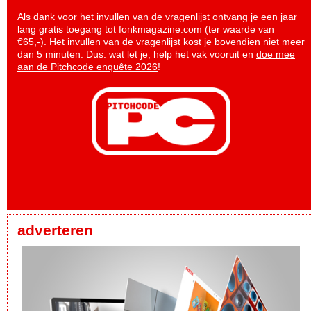
Als dank voor het invullen van de vragenlijst ontvang je een jaar
lang gratis toegang tot fonkmagazine.com (ter waarde van
€65,-). Het invullen van de vragenlijst kost je bovendien niet meer
dan 5 minuten. Dus: wat let je, help het vak vooruit en
doe mee
aan de Pitchcode enquête 2026
!
adverteren