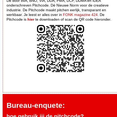
De door bvA, BNO, VIA, DDA, PMA, DCP, DDMA en IDEA
onderschreven Pitchcode. Dè Nieuwe Norm voor de creatieve
industrie. De Pitchcode maakt pitchen eerlijk, transparant en
werkbaar. Je leest er alles over in
FONK magazine 424
. De
Pitchcode is
hier
te downloaden of scan de QR code hieronder.
Bureau-enquete:
hoe gebruik jij de pitchcode?