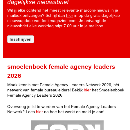
dagelijkse nieuwsbrief
Wil jij elke ochtend het meest relevante marcom-nieuws in je
mailbox ontvangen? Schrijf dan
hier
in op de gratis dagelijkse
nieuwsupdate van fonkmagazine.com. Je ontvangt de
nieuwsbrief elke werkdag stipt 7.00 uur in je mailbox.
Inschrijven
smoelenboek female agency leaders
2026
Maak kennis met Female Agency Leaders Netwerk 2026, hèt
netwerk van female bureauleiders! Bekijk
hier
het Smoelenboek
Female Agency Leaders 2026.
Overweeg je lid te worden van het Female Agency Leaders
Netwerk? Lees
hier
na hoe het werkt en meld je aan!