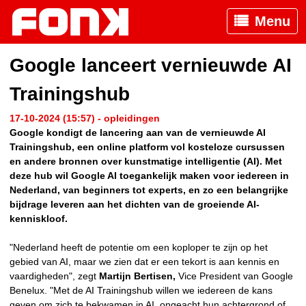
Menu
Google lanceert vernieuwde AI
Trainingshub
17-10-2024 (15:57) - opleidingen
Google kondigt de lancering aan van de vernieuwde AI
Trainingshub, een online platform vol kosteloze cursussen
en andere bronnen over kunstmatige intelligentie (AI). Met
deze hub wil Google AI toegankelijk maken voor iedereen in
Nederland, van beginners tot experts, en zo een belangrijke
bijdrage leveren aan het dichten van de groeiende AI-
kenniskloof.
"Nederland heeft de potentie om een koploper te zijn op het
gebied van AI, maar we zien dat er een tekort is aan kennis en
vaardigheden", zegt
Martijn Bertisen,
Vice President van Google
Benelux. "Met de AI Trainingshub willen we iedereen de kans
geven om zich te bekwamen in AI, ongeacht hun achtergrond of