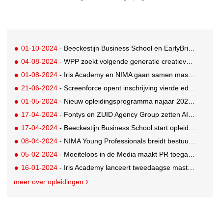
01-10-2024
- Beeckestijn Business School en EarlyBridge bundelen krachten in aanloop naar fusie
04-08-2024
- WPP zoekt volgende generatie creatieve technologen voor stageprogramma 2025
01-08-2024
- Iris Academy en NIMA gaan samen mastercourses aanbieden
21-06-2024
- Screenforce opent inschrijving vierde editie TV Masters
01-05-2024
- Nieuw opleidingsprogramma najaar 2024 van Iris Academy bekend
17-04-2024
- Fontys en ZUID Agency Group zetten AI in om campagneconcepten te ontwikkelen
17-04-2024
- Beeckestijn Business School start opleiding die opleidt tot AI Business Professional
08-04-2024
- NIMA Young Professionals breidt bestuur uit
05-02-2024
- Moeiteloos in de Media maakt PR toegankelijk voor alle ondernemers
16-01-2024
- Iris Academy lanceert tweedaagse masterclasses
meer over opleidingen