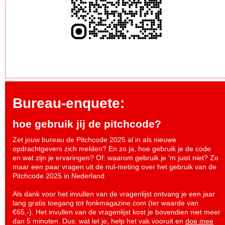
Bureau-enquete:
hoe gebruik jij de pitchcode?
Zet jouw bureau de Pitchcode 2025 al in als nieuwe
opdrachtgevers zich melden? En zo ja, hoe gebruik je de code
en wat zijn je ervaringen? Of: waarom gebruik je ‘m juist niet? Zo
maar een paar vragen uit de nul-meting over het gebruik van de
Pitchcode 2025 in Nederland.
Als dank voor het invullen van de vragenlijst ontvang je een jaar
lang gratis toegang tot fonkmagazine.com (ter waarde van
€65,-). Het invullen van de vragenlijst kost je bovendien niet meer
dan 5 minuten. Dus: wat let je, help het vak vooruit en
doe mee