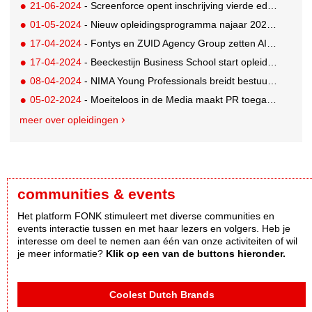
21-06-2024
- Screenforce opent inschrijving vierde editie TV Masters
01-05-2024
- Nieuw opleidingsprogramma najaar 2024 van Iris Academy bekend
17-04-2024
- Fontys en ZUID Agency Group zetten AI in om campagneconcepten te ontwikkelen
17-04-2024
- Beeckestijn Business School start opleiding die opleidt tot AI Business Professional
08-04-2024
- NIMA Young Professionals breidt bestuur uit
05-02-2024
- Moeiteloos in de Media maakt PR toegankelijk voor alle ondernemers
meer over opleidingen
communities & events
Het platform FONK stimuleert met diverse communities en
events interactie tussen en met haar lezers en volgers. Heb je
interesse om deel te nemen aan één van onze activiteiten of wil
je meer informatie?
Klik op een van de buttons hieronder.
Coolest Dutch Brands