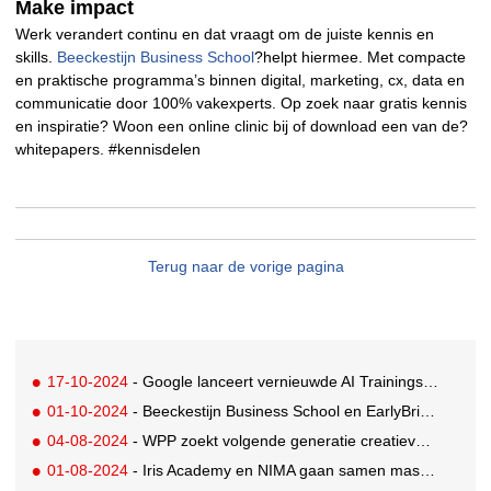
Make impact
Werk verandert continu en dat vraagt om de juiste kennis en
skills.
Beeckestijn Business School
?helpt hiermee. Met compacte
en praktische programma’s binnen digital, marketing, cx, data en
communicatie door 100% vakexperts. Op zoek naar gratis kennis
en inspiratie? Woon een online clinic bij of download een van de?
whitepapers. #kennisdelen
Terug naar de vorige pagina
17-10-2024
- Google lanceert vernieuwde AI Trainingshub
01-10-2024
- Beeckestijn Business School en EarlyBridge bundelen krachten in aanloop naar fusie
04-08-2024
- WPP zoekt volgende generatie creatieve technologen voor stageprogramma 2025
01-08-2024
- Iris Academy en NIMA gaan samen mastercourses aanbieden