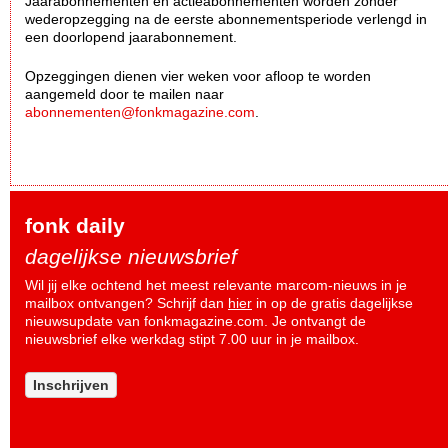
Jaarabonnementen en actieabonnementen worden zonder
wederopzegging na de eerste abonnementsperiode verlengd in
een doorlopend jaarabonnement.
Opzeggingen dienen vier weken voor afloop te worden
aangemeld door te mailen naar
abonnementen@fonkmagazine.com
.
fonk daily
dagelijkse nieuwsbrief
Wil jij elke ochtend het meest relevante marcom-nieuws in je
mailbox ontvangen? Schrijf dan
hier
in op de gratis dagelijkse
nieuwsupdate van fonkmagazine.com. Je ontvangt de
nieuwsbrief elke werkdag stipt 7.00 uur in je mailbox.
Inschrijven