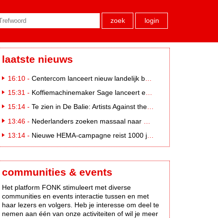
zoek
login
laatste nieuws
16:10 -
Centercom lanceert nieuw landelijk buitereclamenetwerk: City Cubes
15:31 -
Koffiemachinemaker Sage lanceert e-commerceplatform voor koffieliefhebbers
15:14 -
Te zien in De Balie: Artists Against the Kremlin III
13:46 -
Nederlanders zoeken massaal naar eclipsbrillen op Marktplaats
13:14 -
Nieuwe HEMA-campagne reist 1000 jaar terug in de tijd naar 'Hemastein'
communities & events
Het platform FONK stimuleert met diverse
communities en events interactie tussen en met
haar lezers en volgers. Heb je interesse om deel te
nemen aan één van onze activiteiten of wil je meer