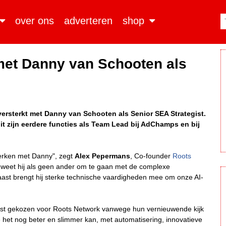
over ons
adverteren
shop
 met Danny van Schooten als
ersterkt met Danny van Schooten als Senior SEA Strategist.
t zijn eerdere functies als Team Lead bij AdChamps en bij
terken met Danny", zegt
Alex Pepermans
, Co-founder
Roots
h weet hij als geen ander om te gaan met de complexe
aast brengt hij sterke technische vaardigheden mee om onze AI-
wust gekozen voor Roots Network vanwege hun vernieuwende kijk
het nog beter en slimmer kan, met automatisering, innovatieve