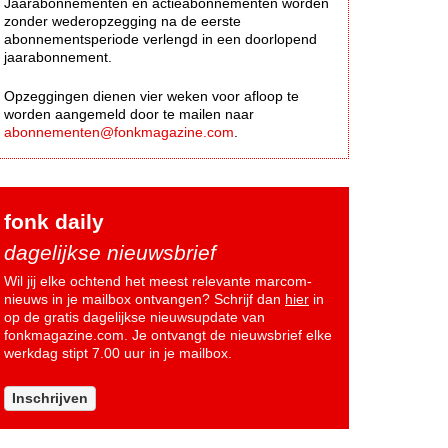
Jaarabonnementen en actieabonnementen worden
zonder wederopzegging na de eerste
abonnementsperiode verlengd in een doorlopend
jaarabonnement.
Opzeggingen dienen vier weken voor afloop te
worden aangemeld door te mailen naar
abonnementen@fonkmagazine.com
.
fonk daily
dagelijkse nieuwsbrief
Wil jij elke ochtend het meest relevante marcom-
nieuws in je mailbox ontvangen? Schrijf dan
hier
in
op de gratis dagelijkse nieuwsupdate van
fonkmagazine.com. Je ontvangt de nieuwsbrief elke
werkdag stipt 7.00 uur in je mailbox.
Inschrijven