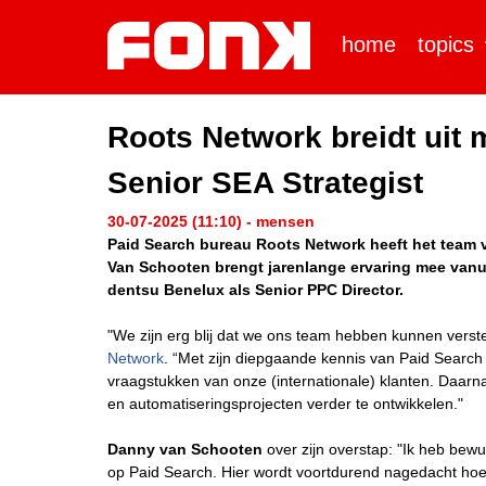
home
topics
Roots Network breidt uit
Senior SEA Strategist
30-07-2025 (11:10) - mensen
Paid Search bureau Roots Network heeft het team v
Van Schooten brengt jarenlange ervaring mee vanui
dentsu Benelux als Senior PPC Director.
"We zijn erg blij dat we ons team hebben kunnen vers
Network
. “Met zijn diepgaande kennis van Paid Searc
vraagstukken van onze (internationale) klanten. Daarn
en automatiseringsprojecten verder te ontwikkelen."
Danny van Schooten
over zijn overstap: "Ik heb be
op Paid Search. Hier wordt voortdurend nagedacht hoe 