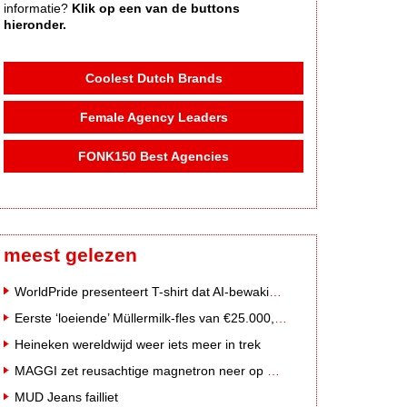
informatie?
Klik op een van de buttons
hieronder.
Coolest Dutch Brands
Female Agency Leaders
FONK150 Best Agencies
meest gelezen
WorldPride presenteert T-shirt dat AI-bewakingscamera's misleidt
Eerste ‘loeiende’ Müllermilk-fles van €25.000,- gevonden
Heineken wereldwijd weer iets meer in trek
MAGGI zet reusachtige magnetron neer op Solar Festival
MUD Jeans failliet