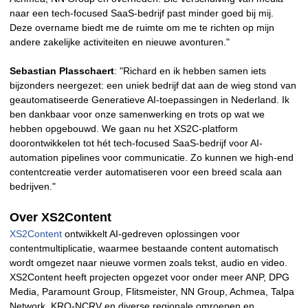
naar een tech-focused SaaS-bedrijf past minder goed bij mij.
Deze overname biedt me de ruimte om me te richten op mijn
andere zakelijke activiteiten en nieuwe avonturen."
Sebastian Plasschaert
: "Richard en ik hebben samen iets
bijzonders neergezet: een uniek bedrijf dat aan de wieg stond van
geautomatiseerde Generatieve AI-toepassingen in Nederland. Ik
ben dankbaar voor onze samenwerking en trots op wat we
hebben opgebouwd. We gaan nu het XS2C-platform
doorontwikkelen tot hét tech-focused SaaS-bedrijf voor AI-
automation pipelines voor communicatie. Zo kunnen we high-end
contentcreatie verder automatiseren voor een breed scala aan
bedrijven."
Over XS2Content
XS2Content
ontwikkelt AI-gedreven oplossingen voor
contentmultiplicatie, waarmee bestaande content automatisch
wordt omgezet naar nieuwe vormen zoals tekst, audio en video.
XS2Content heeft projecten opgezet voor onder meer ANP, DPG
Media, Paramount Group, Flitsmeister, NN Group, Achmea, Talpa
Network, KRO-NCRV en diverse regionale omroepen en