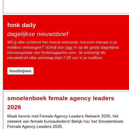
fonk daily
dagelijkse nieuwsbrief
Wil jij elke ochtend het meest relevante marcom-nieuws in je
mailbox ontvangen? Schrijf dan
hier
in op de gratis dagelijkse
nieuwsupdate van fonkmagazine.com. Je ontvangt de
nieuwsbrief elke werkdag stipt 7.00 uur in je mailbox.
Inschrijven
smoelenboek female agency leaders
2026
Maak kennis met Female Agency Leaders Netwerk 2026, hèt
netwerk van female bureauleiders! Bekijk
hier
het Smoelenboek
Female Agency Leaders 2026.