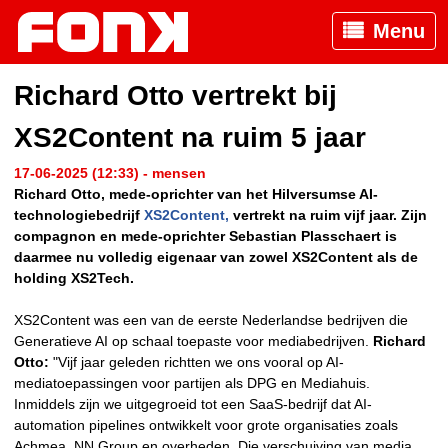
Menu
Richard Otto vertrekt bij
XS2Content na ruim 5 jaar
17-06-2025 (12:33) - mensen
Richard Otto, mede-oprichter van het Hilversumse AI-
technologiebedrijf
XS2Content,
vertrekt na ruim vijf jaar. Zijn
compagnon en mede-oprichter Sebastian Plasschaert is
daarmee nu volledig eigenaar van zowel XS2Content als de
holding XS2Tech.
XS2Content was een van de eerste Nederlandse bedrijven die
Generatieve AI op schaal toepaste voor mediabedrijven.
Richard
Otto:
"Vijf jaar geleden richtten we ons vooral op AI-
mediatoepassingen voor partijen als DPG en Mediahuis.
Inmiddels zijn we uitgegroeid tot een SaaS-bedrijf dat AI-
automation pipelines ontwikkelt voor grote organisaties zoals
Achmea, NN Group en overheden. Die verschuiving van media