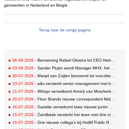
gemeenten in Nederland en België.
Terug naar de vorige pagina
06-08-2026
- Benoeming Rafael Oliveira tot CEO Heineken nu defintief
03-08-2026
- Sander Pluijm wordt Manager MHX, het branded content label van Mediahuis
30-07-2026
- Marjet van Zuijlen benoemd tot voorzitter Raad van Toezicht Eye Filmmuseum
23-07-2026
- a&o versterkt senior management met benoeming Markus Harder tot CFO
21-07-2026
- Whizpr verwelkomt Annick van Moerkerk als Junior PR-Consultant
20-07-2026
- Floor Brands nieuwe correspondent Midden-Oosten voor RTL Nieuws
16-07-2026
- Gazette verwekomt twee nieuwe junior pr-adviseurs
15-07-2026
- Zandbeek versterkt het team met drie nieuwe specialisten
15-07-2026
- Drie nieuwe collega's bij HvdM Public Relations