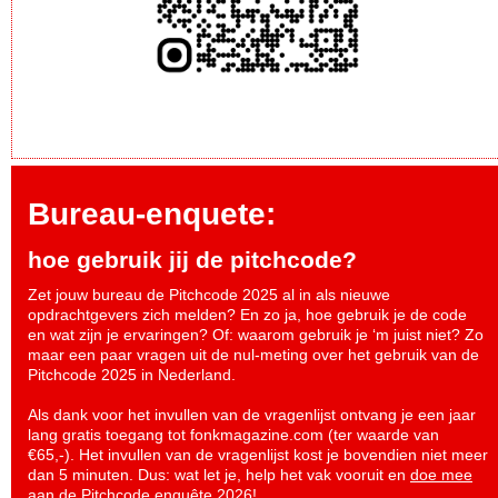
Bureau-enquete:
hoe gebruik jij de pitchcode?
Zet jouw bureau de Pitchcode 2025 al in als nieuwe
opdrachtgevers zich melden? En zo ja, hoe gebruik je de code
en wat zijn je ervaringen? Of: waarom gebruik je ‘m juist niet? Zo
maar een paar vragen uit de nul-meting over het gebruik van de
Pitchcode 2025 in Nederland.
Als dank voor het invullen van de vragenlijst ontvang je een jaar
lang gratis toegang tot fonkmagazine.com (ter waarde van
€65,-). Het invullen van de vragenlijst kost je bovendien niet meer
dan 5 minuten. Dus: wat let je, help het vak vooruit en
doe mee
aan de Pitchcode enquête 2026
!