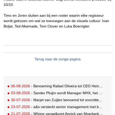
10/10.
Timo en Joren sluiten aan bij een roster waarin elke regisseur
wordt gekozen om wat ze toevoegen aan de visuele cultuur: Ivan
Boljat, Ted Alkemade, Tom Clover en Luka Boerrigter.
Terug naar de vorige pagina
06-08-2026
- Benoeming Rafael Oliveira tot CEO Heineken nu defintief
03-08-2026
- Sander Pluijm wordt Manager MHX, het branded content label van Mediahuis
30-07-2026
- Marjet van Zuijlen benoemd tot voorzitter Raad van Toezicht Eye Filmmuseum
23-07-2026
- a&o versterkt senior management met benoeming Markus Harder tot CFO
21-07-2026
- Whizpr verwelkomt Annick van Moerkerk als Junior PR-Consultant