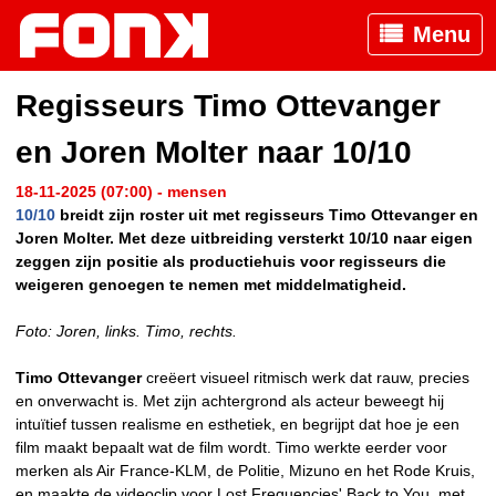
Menu
Regisseurs Timo Ottevanger
en Joren Molter naar 10/10
18-11-2025 (07:00) - mensen
10/10
breidt zijn roster uit met regisseurs Timo Ottevanger en
Joren Molter. Met deze uitbreiding versterkt 10/10 naar eigen
zeggen zijn positie als productiehuis voor regisseurs die
weigeren genoegen te nemen met middelmatigheid.
Foto: Joren, links. Timo, rechts.
Timo Ottevanger
creëert visueel ritmisch werk dat rauw, precies
en onverwacht is. Met zijn achtergrond als acteur beweegt hij
intuïtief tussen realisme en esthetiek, en begrijpt dat hoe je een
film maakt bepaalt wat de film wordt. Timo werkte eerder voor
merken als Air France-KLM, de Politie, Mizuno en het Rode Kruis,
en maakte de videoclip voor Lost Frequencies' Back to You, met