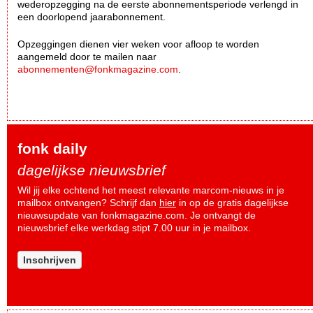
wederopzegging na de eerste abonnementsperiode verlengd in
een doorlopend jaarabonnement.
Opzeggingen dienen vier weken voor afloop te worden
aangemeld door te mailen naar
abonnementen@fonkmagazine.com
.
fonk daily
dagelijkse nieuwsbrief
Wil jij elke ochtend het meest relevante marcom-nieuws in je
mailbox ontvangen? Schrijf dan
hier
in op de gratis dagelijkse
nieuwsupdate van fonkmagazine.com. Je ontvangt de
nieuwsbrief elke werkdag stipt 7.00 uur in je mailbox.
Inschrijven