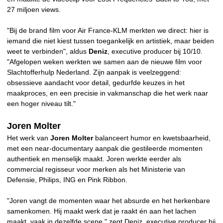
27 miljoen views.
"Bij de brand film voor Air France-KLM merkten we direct: hier is
iemand die niet kiest tussen toegankelijk en artistiek, maar beiden
weet te verbinden", aldus
Deniz
, executive producer bij 10/10.
"Afgelopen weken werkten we samen aan de nieuwe film voor
Slachtofferhulp Nederland. Zijn aanpak is veelzeggend:
obsessieve aandacht voor detail, gedurfde keuzes in het
maakproces, en een precisie in vakmanschap die het werk naar
een hoger niveau tilt."
Joren Molter
Het werk van
Joren Molter
balanceert humor en kwetsbaarheid,
met een near-documentary aanpak die gestileerde momenten
authentiek en menselijk maakt. Joren werkte eerder als
commercial regisseur voor merken als het Ministerie van
Defensie, Philips, ING en Pink Ribbon.
"Joren vangt de momenten waar het absurde en het herkenbare
samenkomen. Hij maakt werk dat je raakt én aan het lachen
maakt, vaak in dezelfde scene," zegt Deniz, executive producer bij