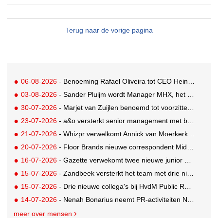
Terug naar de vorige pagina
06-08-2026
- Benoeming Rafael Oliveira tot CEO Heineken nu defintief
03-08-2026
- Sander Pluijm wordt Manager MHX, het branded content label van Mediahuis
30-07-2026
- Marjet van Zuijlen benoemd tot voorzitter Raad van Toezicht Eye Filmmuseum
23-07-2026
- a&o versterkt senior management met benoeming Markus Harder tot CFO
21-07-2026
- Whizpr verwelkomt Annick van Moerkerk als Junior PR-Consultant
20-07-2026
- Floor Brands nieuwe correspondent Midden-Oosten voor RTL Nieuws
16-07-2026
- Gazette verwekomt twee nieuwe junior pr-adviseurs
15-07-2026
- Zandbeek versterkt het team met drie nieuwe specialisten
15-07-2026
- Drie nieuwe collega's bij HvdM Public Relations
14-07-2026
- Nenah Bonarius neemt PR-activiteiten NIO & firefly over van Mark Heiligers
meer over mensen