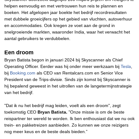
helpen eenvoudig en met vertrouwen hun reis te plannen en
boeken. Het afgelopen jaar boekte het bedrijf recordresultaten
met dubbele groeicijfers op het gebied van vluchten, autoverhuur
en accommodaties. Ook kregen ze voet aan de grond in
snelgroeiende markten, waaronder India, waar het verwacht het
aantal gebruikers te verdubbelen.
Een droom
Bryan Batista begon in januari 2024 bij Skyscanner als Chief
Operating Officer. Eerder was hij onder meer werkzaam bij
Tesla
,
bij
Booking.com
als CEO van Rentalcars.com en Senior Vice
President van de Trips-divisie. Sinds zijn komst bij Skyscanner is
hij bepalend geweest in het uitrollen van de langetermijnstrategie
van het bedrijf.
"Dat ik nu het bedrijf mag leiden, voelt als een droom", zegt
toekomstig CEO
Bryan Batista.
"Onze missie is om de beste
reispartner ter wereld te worden. Ik ben enthousiast dat we nu ook
trein- en pakketreizen aanbieden. Zo kunnen we onze reizigers
nog meer keus en de beste deals bieden.”