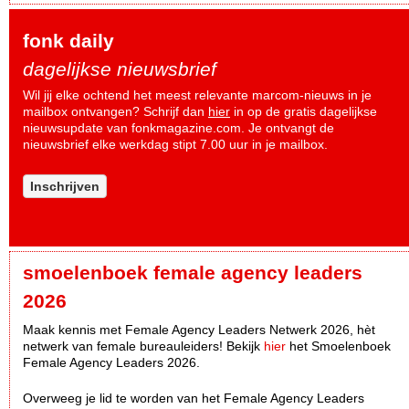
fonk daily
dagelijkse nieuwsbrief
Wil jij elke ochtend het meest relevante marcom-nieuws in je
mailbox ontvangen? Schrijf dan
hier
in op de gratis dagelijkse
nieuwsupdate van fonkmagazine.com. Je ontvangt de
nieuwsbrief elke werkdag stipt 7.00 uur in je mailbox.
Inschrijven
smoelenboek female agency leaders
2026
Maak kennis met Female Agency Leaders Netwerk 2026, hèt
netwerk van female bureauleiders! Bekijk
hier
het Smoelenboek
Female Agency Leaders 2026.
Overweeg je lid te worden van het Female Agency Leaders