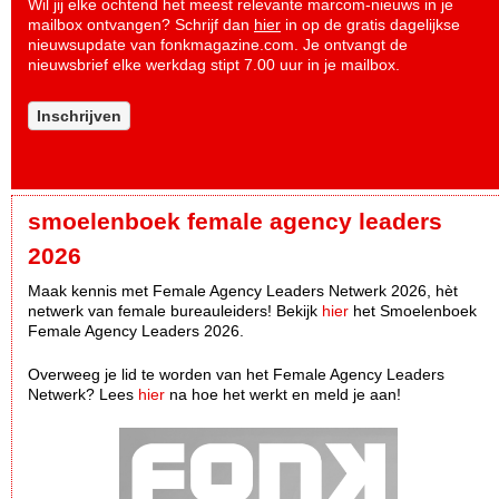
Wil jij elke ochtend het meest relevante marcom-nieuws in je
mailbox ontvangen? Schrijf dan
hier
in op de gratis dagelijkse
nieuwsupdate van fonkmagazine.com. Je ontvangt de
nieuwsbrief elke werkdag stipt 7.00 uur in je mailbox.
Inschrijven
smoelenboek female agency leaders
2026
Maak kennis met Female Agency Leaders Netwerk 2026, hèt
netwerk van female bureauleiders! Bekijk
hier
het Smoelenboek
Female Agency Leaders 2026.
Overweeg je lid te worden van het Female Agency Leaders
Netwerk? Lees
hier
na hoe het werkt en meld je aan!