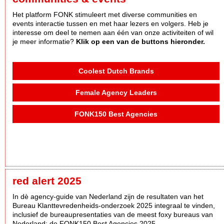
Het platform FONK stimuleert met diverse communities en
events interactie tussen en met haar lezers en volgers. Heb je
interesse om deel te nemen aan één van onze activiteiten of wil
je meer informatie?
Klik op een van de buttons hieronder.
Coolest Dutch Brands
Female Agency Leaders
FONK150 Best Agencies
red alert 2025
In dè agency-guide van Nederland zijn de resultaten van het
Bureau Klanttevredenheids-onderzoek 2025 integraal te vinden,
inclusief de bureaupresentaties van de meest foxy bureaus van
Nederland: de FONK150 Best Agencies 2025.