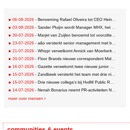
06-08-2026
- Benoeming Rafael Oliveira tot CEO Heineken nu defintief
03-08-2026
- Sander Pluijm wordt Manager MHX, het branded content label van Mediahuis
30-07-2026
- Marjet van Zuijlen benoemd tot voorzitter Raad van Toezicht Eye Filmmuseum
23-07-2026
- a&o versterkt senior management met benoeming Markus Harder tot CFO
21-07-2026
- Whizpr verwelkomt Annick van Moerkerk als Junior PR-Consultant
20-07-2026
- Floor Brands nieuwe correspondent Midden-Oosten voor RTL Nieuws
16-07-2026
- Gazette verwekomt twee nieuwe junior pr-adviseurs
15-07-2026
- Zandbeek versterkt het team met drie nieuwe specialisten
15-07-2026
- Drie nieuwe collega's bij HvdM Public Relations
14-07-2026
- Nenah Bonarius neemt PR-activiteiten NIO & firefly over van Mark Heiligers
meer over mensen
communities & events