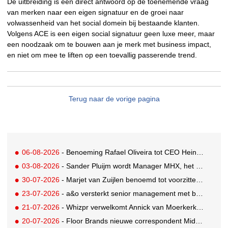
De uitbreiding is een direct antwoord op de toenemende vraag
van merken naar een eigen signatuur en de groei naar
volwassenheid van het social domein bij bestaande klanten.
Volgens ACE is een eigen social signatuur geen luxe meer, maar
een noodzaak om te bouwen aan je merk met business impact,
en niet om mee te liften op een toevallig passerende trend.
Terug naar de vorige pagina
06-08-2026
- Benoeming Rafael Oliveira tot CEO Heineken nu defintief
03-08-2026
- Sander Pluijm wordt Manager MHX, het branded content label van Mediahuis
30-07-2026
- Marjet van Zuijlen benoemd tot voorzitter Raad van Toezicht Eye Filmmuseum
23-07-2026
- a&o versterkt senior management met benoeming Markus Harder tot CFO
21-07-2026
- Whizpr verwelkomt Annick van Moerkerk als Junior PR-Consultant
20-07-2026
- Floor Brands nieuwe correspondent Midden-Oosten voor RTL Nieuws