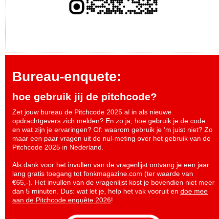
Bureau-enquete:
hoe gebruik jij de pitchcode?
Zet jouw bureau de Pitchcode 2025 al in als nieuwe
opdrachtgevers zich melden? En zo ja, hoe gebruik je de code
en wat zijn je ervaringen? Of: waarom gebruik je ‘m juist niet? Zo
maar een paar vragen uit de nul-meting over het gebruik van de
Pitchcode 2025 in Nederland.
Als dank voor het invullen van de vragenlijst ontvang je een jaar
lang gratis toegang tot fonkmagazine.com (ter waarde van
€65,-). Het invullen van de vragenlijst kost je bovendien niet meer
dan 5 minuten. Dus: wat let je, help het vak vooruit en
doe mee
aan de Pitchcode enquête 2026
!