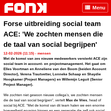
Menu
Forse uitbreiding social team
ACE: 'We zochten mensen die
de taal van social begrijpen'
12-02-2026 (11:15) - mensen
Met de komst van zes nieuwe medewerkers versterkt ACE zijn
social team in account- en projectmanagement. Het gaat om
Elles Voortman en Anneliene van den Boom (beiden Account
Director), Verena Trautvetter, Lonneke Schaap en Shaydie
Hoogkamer (Project Managers) en Willemijn Leguit (Senior
Project Manager).
We zochten niet gewoon nieuwe collega’s, we zochten mensen
die de taal van social begrijpen", vertelt
Max de Vries
, head of
social bij ACE. "Met de komst van dit team halen we een enorme
hoeveelheid ervaring binnen en een generatie die zelf ook social