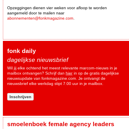
Opzeggingen dienen vier weken voor afloop te worden
aangemeld door te mailen naar
abonnementen@fonkmagazine.com
.
fonk daily
dagelijkse nieuwsbrief
Wil jij elke ochtend het meest relevante marcom-nieuws in je
mailbox ontvangen? Schrijf dan
hier
in op de gratis dagelijkse
nieuwsupdate van fonkmagazine.com. Je ontvangt de
nieuwsbrief elke werkdag stipt 7.00 uur in je mailbox.
Inschrijven
smoelenboek female agency leaders