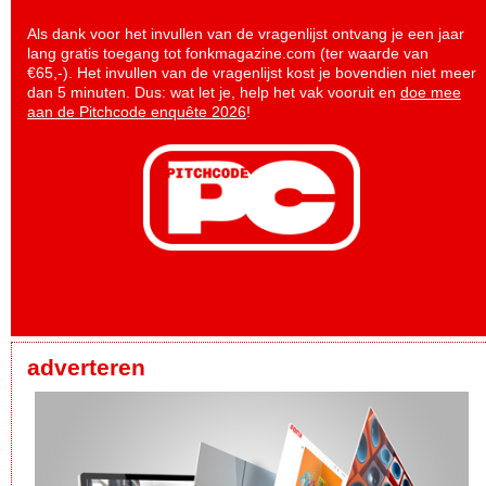
Als dank voor het invullen van de vragenlijst ontvang je een jaar
lang gratis toegang tot fonkmagazine.com (ter waarde van
€65,-). Het invullen van de vragenlijst kost je bovendien niet meer
dan 5 minuten. Dus: wat let je, help het vak vooruit en
doe mee
aan de Pitchcode enquête 2026
!
adverteren