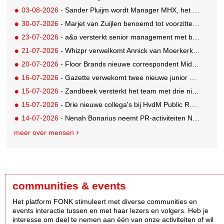
03-08-2026
- Sander Pluijm wordt Manager MHX, het branded content label van Mediahuis
30-07-2026
- Marjet van Zuijlen benoemd tot voorzitter Raad van Toezicht Eye Filmmuseum
23-07-2026
- a&o versterkt senior management met benoeming Markus Harder tot CFO
21-07-2026
- Whizpr verwelkomt Annick van Moerkerk als Junior PR-Consultant
20-07-2026
- Floor Brands nieuwe correspondent Midden-Oosten voor RTL Nieuws
16-07-2026
- Gazette verwekomt twee nieuwe junior pr-adviseurs
15-07-2026
- Zandbeek versterkt het team met drie nieuwe specialisten
15-07-2026
- Drie nieuwe collega's bij HvdM Public Relations
14-07-2026
- Nenah Bonarius neemt PR-activiteiten NIO & firefly over van Mark Heiligers
meer over mensen
communities & events
Het platform FONK stimuleert met diverse communities en
events interactie tussen en met haar lezers en volgers. Heb je
interesse om deel te nemen aan één van onze activiteiten of wil