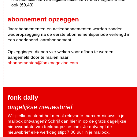
ook (€9,49)
abonnement opzeggen
Jaarabonnementen en actieabonnementen worden zonder
wederopzegging na de eerste abonnementsperiode verlengd in
een doorlopend jaarabonnement.
Opzeggingen dienen vier weken voor afloop te worden
aangemeld door te mailen naar
abonnementen@fonkmagazine.com
.
fonk daily
dagelijkse nieuwsbrief
Wil jij elke ochtend het meest relevante marcom-nieuws in je
mailbox ontvangen? Schrijf dan
hier
in op de gratis dagelijkse
nieuwsupdate van fonkmagazine.com. Je ontvangt de
nieuwsbrief elke werkdag stipt 7.00 uur in je mailbox.