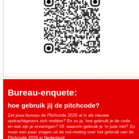
Bureau-enquete:
hoe gebruik jij de pitchcode?
Zet jouw bureau de Pitchcode 2025 al in als nieuwe
opdrachtgevers zich melden? En zo ja, hoe gebruik je de code
en wat zijn je ervaringen? Of: waarom gebruik je ‘m juist niet? Zo
maar een paar vragen uit de nul-meting over het gebruik van de
Pitchcode 2025 in Nederland.