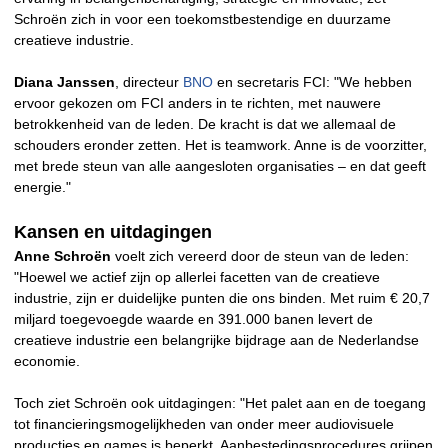
Schroën zich in voor een toekomstbestendige en duurzame
creatieve industrie.
Diana Janssen
, directeur
BNO
en secretaris FCI: "We hebben
ervoor gekozen om FCI anders in te richten, met nauwere
betrokkenheid van de leden. De kracht is dat we allemaal de
schouders eronder zetten. Het is teamwork. Anne is de voorzitter,
met brede steun van alle aangesloten organisaties – en dat geeft
energie."
Kansen en uitdagingen
Anne Schroën
voelt zich vereerd door de steun van de leden:
"Hoewel we actief zijn op allerlei facetten van de creatieve
industrie, zijn er duidelijke punten die ons binden. Met ruim € 20,7
miljard toegevoegde waarde en 391.000 banen levert de
creatieve industrie een belangrijke bijdrage aan de Nederlandse
economie.
Toch ziet Schroën ook uitdagingen: "Het palet aan en de toegang
tot financieringsmogelijkheden van onder meer audiovisuele
producties en games is beperkt. Aanbestedingsprocedures grijpen