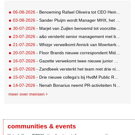
06-08-2026
- Benoeming Rafael Oliveira tot CEO Heineken nu defintief
03-08-2026
- Sander Pluijm wordt Manager MHX, het branded content label van Mediahuis
30-07-2026
- Marjet van Zuijlen benoemd tot voorzitter Raad van Toezicht Eye Filmmuseum
23-07-2026
- a&o versterkt senior management met benoeming Markus Harder tot CFO
21-07-2026
- Whizpr verwelkomt Annick van Moerkerk als Junior PR-Consultant
20-07-2026
- Floor Brands nieuwe correspondent Midden-Oosten voor RTL Nieuws
16-07-2026
- Gazette verwekomt twee nieuwe junior pr-adviseurs
15-07-2026
- Zandbeek versterkt het team met drie nieuwe specialisten
15-07-2026
- Drie nieuwe collega's bij HvdM Public Relations
14-07-2026
- Nenah Bonarius neemt PR-activiteiten NIO & firefly over van Mark Heiligers
meer over mensen
communities & events