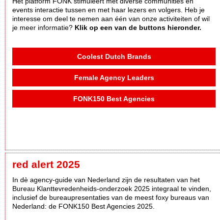
Het platform FONK stimuleert met diverse communities en
events interactie tussen en met haar lezers en volgers. Heb je
interesse om deel te nemen aan één van onze activiteiten of wil
je meer informatie?
Klik op een van de buttons hieronder.
Coolest Dutch Brands
Female Agency Leaders
FONK150 Best Agencies
red alert 2025
In dè agency-guide van Nederland zijn de resultaten van het
Bureau Klanttevredenheids-onderzoek 2025 integraal te vinden,
inclusief de bureaupresentaties van de meest foxy bureaus van
Nederland: de FONK150 Best Agencies 2025.