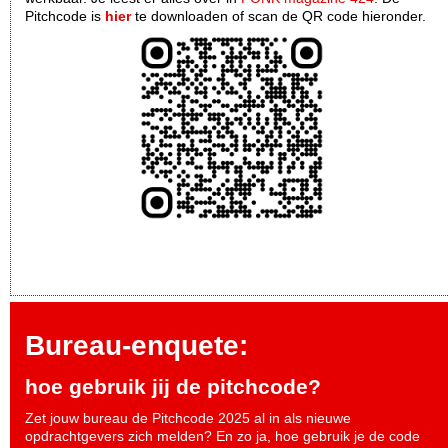
Pitchcode is
hier
te downloaden of scan de QR code hieronder.
Bureau-enquete:
hoe gebruik jij de pitchcode?
Zet jouw bureau de Pitchcode 2025 al in als nieuwe
opdrachtgevers zich melden? En zo ja, hoe gebruik je de code