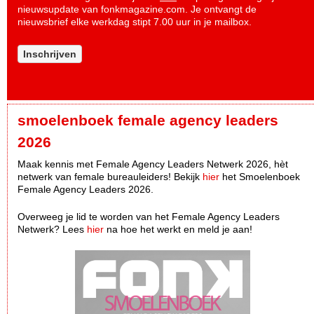
nieuwsupdate van fonkmagazine.com. Je ontvangt de
nieuwsbrief elke werkdag stipt 7.00 uur in je mailbox.
Inschrijven
smoelenboek female agency leaders
2026
Maak kennis met Female Agency Leaders Netwerk 2026, hèt
netwerk van female bureauleiders! Bekijk
hier
het Smoelenboek
Female Agency Leaders 2026.
Overweeg je lid te worden van het Female Agency Leaders
Netwerk? Lees
hier
na hoe het werkt en meld je aan!