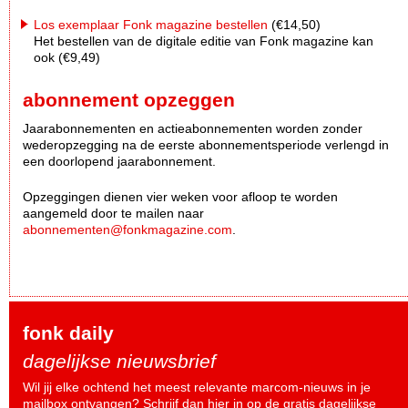
Los exemplaar Fonk magazine bestellen
(€14,50)
Het bestellen van de digitale editie van Fonk magazine kan
ook (€9,49)
abonnement opzeggen
Jaarabonnementen en actieabonnementen worden zonder
wederopzegging na de eerste abonnementsperiode verlengd in
een doorlopend jaarabonnement.
Opzeggingen dienen vier weken voor afloop te worden
aangemeld door te mailen naar
abonnementen@fonkmagazine.com
.
fonk daily
dagelijkse nieuwsbrief
Wil jij elke ochtend het meest relevante marcom-nieuws in je
mailbox ontvangen? Schrijf dan
hier
in op de gratis dagelijkse