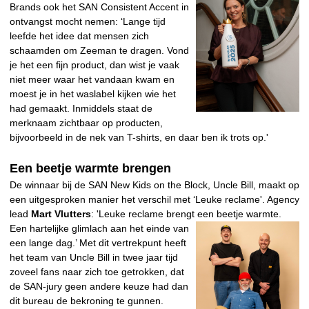
Brands ook het SAN Consistent Accent in
ontvangst mocht nemen: ‘Lange tijd
leefde het idee dat mensen zich
schaamden om Zeeman te dragen. Vond
je het een fijn product, dan wist je vaak
niet meer waar het vandaan kwam en
moest je in het waslabel kijken wie het
had gemaakt. Inmiddels staat de
merknaam zichtbaar op producten,
bijvoorbeeld in de nek van T-shirts, en daar ben ik trots op.'
Een beetje warmte brengen
De winnaar bij de SAN New Kids on the Block, Uncle Bill, maakt op
een uitgesproken manier het verschil met ‘Leuke reclame'. Agency
lead
Mart Vlutters
: 'Leuke reclame brengt een
beetje warmte.
Een hartelijke glimlach aan het einde van
een lange dag.’ Met dit vertrekpunt heeft
het team van Uncle Bill in twee jaar tijd
zoveel fans naar zich toe getrokken, dat
de SAN-jury geen andere keuze had dan
dit bureau de bekroning te gunnen.