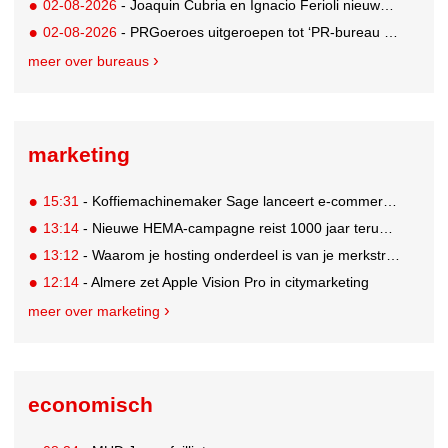
02-08-2026
- Joaquin Cubria en Ignacio Ferioli nieuwe Global CCO’s GUT, Renata Neumann Global Head of Production
02-08-2026
- PRGoeroes uitgeroepen tot ‘PR-bureau van het jaar 2026’
meer over bureaus
marketing
15:31
- Koffiemachinemaker Sage lanceert e-commerceplatform voor koffieliefhebbers
13:14
- Nieuwe HEMA-campagne reist 1000 jaar terug in de tijd naar 'Hemastein'
13:12
- Waarom je hosting onderdeel is van je merkstrategie
12:14
- Almere zet Apple Vision Pro in citymarketing
meer over marketing
economisch