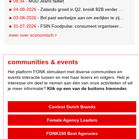
08:34
- MUD Jeans failliet
04-08-2026
- Zalando groeit in Q2, breidt B2B verder uit en innoveert met AI
03-08-2026
- Bol past werkwijze aan om eerlijker te zijn naar verkopers en consumenten
31-07-2026
- FSIN Foodpulse: consument organiseert eet- en koopgedrag bewuster
meer over economisch
communities & events
Het platform FONK stimuleert met diverse communities en
events interactie tussen en met haar lezers en volgers. Heb je
interesse om deel te nemen aan één van onze activiteiten of wil
je meer informatie?
Klik op een van de buttons hieronder.
Coolest Dutch Brands
Female Agency Leaders
FONK150 Best Agencies