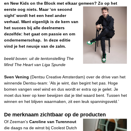
en New Kids on the Block met elkaar gemeen?
Zo op het
eerste oog niets. Maar ‘on second
sight’ wordt het een heel ander
verhaal. Want eigenlijk is de kern van
het succes bij alle deelnemers
dezelfde: het gaat om passie en om
ondernemerschap. In deze editie
vind je het neusje van de zalm.
beeld boven: uit de tentonstelling The
Mind The Heart van Liga Spunde
Sven Vening
(Dentsu Creative Amsterdam) over de drive van het
winnende Dentsu-team: 'Als je wint, dan begint het pas. Hoge
bomen vangen veel wind en dus wordt er extra op je gelet. Je
moet dus keer op keer bewijzen dat je titel waard bent. Tussen het
winnen en het blijven waarmaken, zit een leuk spanningsveld.’
De merknaam zichtbaar op de producten
Of Zeeman's
Caroline van Turennout
die daags na de winst bij Coolest Dutch