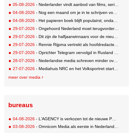
05-08-2026
- Nederlander vindt aanbod van films, series en sport vaak versnipperd
04-08-2026
- Nog een maand om je in te schrijven voor de Mercurs 2026
04-08-2026
- Het papieren boek blijft populairst, ondanks digitale alternatieven
29-07-2026
- Ongehoord Nederland moet terugvordering betalen aan Commissariaat voor de Media
29-07-2026
- Dit zijn de halfjaarwinnaars voor de nieuwe Ster Goede Loeki 2026
29-07-2026
- Rennie Rijpma vertrekt als hoofdredacteur van het AD
29-07-2026
- Oprichter Telegram vervolgd in Rusland voor 'hulp aan terroristen'
28-07-2026
- Nederlandse media schreven minder over dit WK
27-07-2026
- Mediahuis NRC en het Volksportret starten strategisch partnership voor AI-gedreven marktonderzoek
meer over media
bureaus
04-08-2026
- L'AGENCY is verkozen tot de nieuwe PR-partner van KoRo
03-08-2026
- Omnicom Media als eerste in Nederland actief met advertenties in ChatGPT