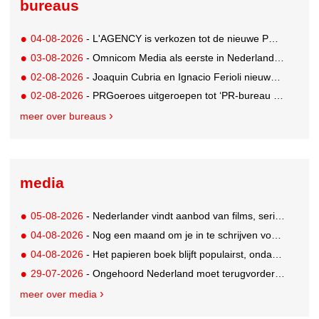
bureaus
04-08-2026
- L'AGENCY is verkozen tot de nieuwe PR-partner van KoRo
03-08-2026
- Omnicom Media als eerste in Nederland actief met advertenties in ChatGPT
02-08-2026
- Joaquin Cubria en Ignacio Ferioli nieuwe Global CCO’s GUT, Renata Neumann Global Head of Production
02-08-2026
- PRGoeroes uitgeroepen tot ‘PR-bureau van het jaar 2026’
meer over bureaus
media
05-08-2026
- Nederlander vindt aanbod van films, series en sport vaak versnipperd
04-08-2026
- Nog een maand om je in te schrijven voor de Mercurs 2026
04-08-2026
- Het papieren boek blijft populairst, ondanks digitale alternatieven
29-07-2026
- Ongehoord Nederland moet terugvordering betalen aan Commissariaat voor de Media
meer over media