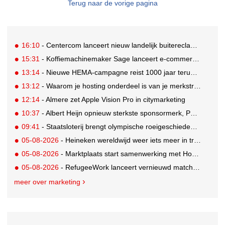
Terug naar de vorige pagina
16:10
- Centercom lanceert nieuw landelijk buitereclamenetwerk: City Cubes
15:31
- Koffiemachinemaker Sage lanceert e-commerceplatform voor koffieliefhebbers
13:14
- Nieuwe HEMA-campagne reist 1000 jaar terug in de tijd naar 'Hemastein'
13:12
- Waarom je hosting onderdeel is van je merkstrategie
12:14
- Almere zet Apple Vision Pro in citymarketing
10:37
- Albert Heijn opnieuw sterkste sponsormerk, PostNL daalt
09:41
- Staatsloterij brengt olympische roeigeschiedenis tot leven voor WK Roeien
05-08-2026
- Heineken wereldwijd weer iets meer in trek
05-08-2026
- Marktplaats start samenwerking met House of Cars
05-08-2026
- RefugeeWork lanceert vernieuwd matchingplatform voor nieuwkomers en werkgevers
meer over marketing