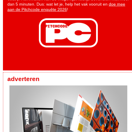
dan 5 minuten. Dus: wat let je, help het vak vooruit en
doe mee
aan de Pitchcode enquête 2026
!
adverteren