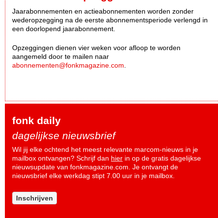
Jaarabonnementen en actieabonnementen worden zonder
wederopzegging na de eerste abonnementsperiode verlengd in
een doorlopend jaarabonnement.
Opzeggingen dienen vier weken voor afloop te worden
aangemeld door te mailen naar
abonnementen@fonkmagazine.com
.
fonk daily
dagelijkse nieuwsbrief
Wil jij elke ochtend het meest relevante marcom-nieuws in je
mailbox ontvangen? Schrijf dan
hier
in op de gratis dagelijkse
nieuwsupdate van fonkmagazine.com. Je ontvangt de
nieuwsbrief elke werkdag stipt 7.00 uur in je mailbox.
Inschrijven