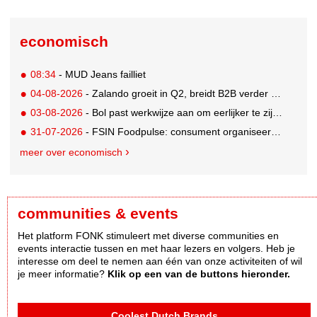
economisch
08:34
- MUD Jeans failliet
04-08-2026
- Zalando groeit in Q2, breidt B2B verder uit en innoveert met AI
03-08-2026
- Bol past werkwijze aan om eerlijker te zijn naar verkopers en consumenten
31-07-2026
- FSIN Foodpulse: consument organiseert eet- en koopgedrag bewuster
meer over economisch
communities & events
Het platform FONK stimuleert met diverse communities en
events interactie tussen en met haar lezers en volgers. Heb je
interesse om deel te nemen aan één van onze activiteiten of wil
je meer informatie?
Klik op een van de buttons hieronder.
Coolest Dutch Brands