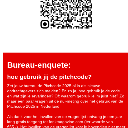
Bureau-enquete:
hoe gebruik jij de pitchcode?
Zet jouw bureau de Pitchcode 2025 al in als nieuwe
opdrachtgevers zich melden? En zo ja, hoe gebruik je de code
en wat zijn je ervaringen? Of: waarom gebruik je ‘m juist niet? Zo
maar een paar vragen uit de nul-meting over het gebruik van de
Pitchcode 2025 in Nederland.
Als dank voor het invullen van de vragenlijst ontvang je een jaar
lang gratis toegang tot fonkmagazine.com (ter waarde van
€65,-). Het invullen van de vragenlijst kost je bovendien niet meer