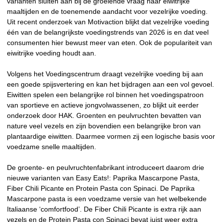
varianten sluiten aan bij de groeiende vraag naar eiwitrijke
maaltijden en de toenemende aandacht voor vezelrijke voeding.
Uit recent onderzoek van Motivaction blijkt dat vezelrijke voeding
één van de belangrijkste voedingstrends van 2026 is en dat veel
consumenten hier bewust meer van eten. Ook de populariteit van
eiwitrijke voeding houdt aan.
Volgens het Voedingscentrum draagt vezelrijke voeding bij aan
een goede spijsvertering en kan het bijdragen aan een vol gevoel.
Eiwitten spelen een belangrijke rol binnen het voedingspatroon
van sportieve en actieve jongvolwassenen, zo blijkt uit eerder
onderzoek door HAK. Groenten en peulvruchten bevatten van
nature veel vezels en zijn bovendien een belangrijke bron van
plantaardige eiwitten. Daarmee vormen zij een logische basis voor
voedzame snelle maaltijden.
De groente- en peulvruchtenfabrikant introduceert daarom drie
nieuwe varianten van Easy Eats!: Paprika Mascarpone Pasta,
Fiber Chili Picante en Protein Pasta con Spinaci. De Paprika
Mascarpone pasta is een voedzame versie van het welbekende
Italiaanse ‘comfortfood’. De Fiber Chili Picante is extra rijk aan
vezels en de Protein Pasta con Spinaci bevat juist weer extra