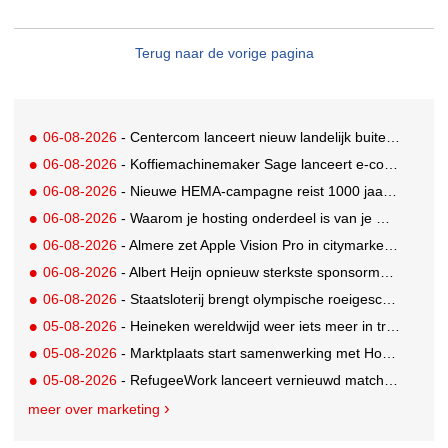
Terug naar de vorige pagina
06-08-2026
- Centercom lanceert nieuw landelijk buitereclamenetwerk: City Cubes
06-08-2026
- Koffiemachinemaker Sage lanceert e-commerceplatform voor koffieliefhebbers
06-08-2026
- Nieuwe HEMA-campagne reist 1000 jaar terug in de tijd naar 'Hemastein'
06-08-2026
- Waarom je hosting onderdeel is van je merkstrategie
06-08-2026
- Almere zet Apple Vision Pro in citymarketing
06-08-2026
- Albert Heijn opnieuw sterkste sponsormerk, PostNL daalt
06-08-2026
- Staatsloterij brengt olympische roeigeschiedenis tot leven voor WK Roeien
05-08-2026
- Heineken wereldwijd weer iets meer in trek
05-08-2026
- Marktplaats start samenwerking met House of Cars
05-08-2026
- RefugeeWork lanceert vernieuwd matchingplatform voor nieuwkomers en werkgevers
meer over marketing