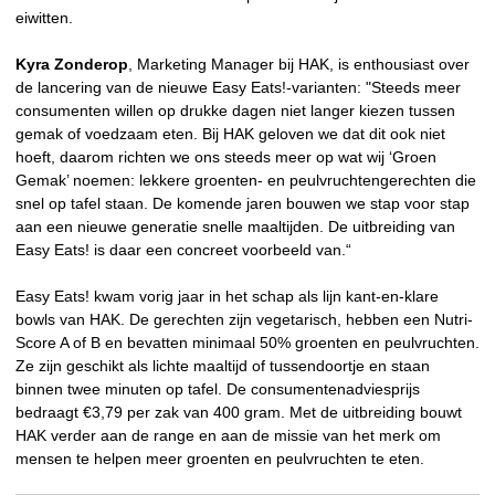
eiwitten.
Kyra Zonderop
, Marketing Manager bij HAK, is enthousiast over
de lancering van de nieuwe Easy Eats!-varianten: "Steeds meer
consumenten willen op drukke dagen niet langer kiezen tussen
gemak of voedzaam eten. Bij HAK geloven we dat dit ook niet
hoeft, daarom richten we ons steeds meer op wat wij ‘Groen
Gemak’ noemen: lekkere groenten- en peulvruchtengerechten die
snel op tafel staan. De komende jaren bouwen we stap voor stap
aan een nieuwe generatie snelle maaltijden. De uitbreiding van
Easy Eats! is daar een concreet voorbeeld van.“
Easy Eats! kwam vorig jaar in het schap als lijn kant-en-klare
bowls van HAK. De gerechten zijn vegetarisch, hebben een Nutri-
Score A of B en bevatten minimaal 50% groenten en peulvruchten.
Ze zijn geschikt als lichte maaltijd of tussendoortje en staan
binnen twee minuten op tafel. De consumentenadviesprijs
bedraagt €3,79 per zak van 400 gram. Met de uitbreiding bouwt
HAK verder aan de range en aan de missie van het merk om
mensen te helpen meer groenten en peulvruchten te eten.