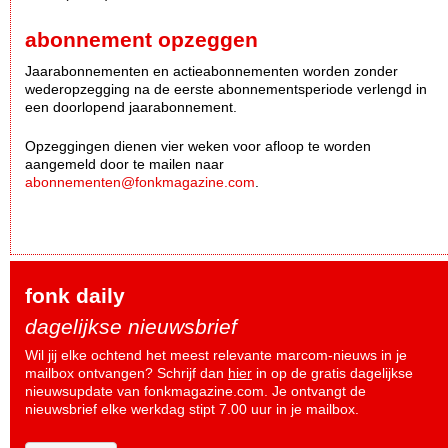
abonnement opzeggen
Jaarabonnementen en actieabonnementen worden zonder
wederopzegging na de eerste abonnementsperiode verlengd in
een doorlopend jaarabonnement.
Opzeggingen dienen vier weken voor afloop te worden
aangemeld door te mailen naar
abonnementen@fonkmagazine.com
.
fonk daily
dagelijkse nieuwsbrief
Wil jij elke ochtend het meest relevante marcom-nieuws in je
mailbox ontvangen? Schrijf dan
hier
in op de gratis dagelijkse
nieuwsupdate van fonkmagazine.com. Je ontvangt de
nieuwsbrief elke werkdag stipt 7.00 uur in je mailbox.