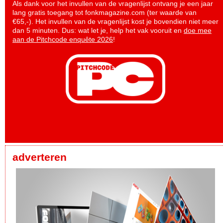
Als dank voor het invullen van de vragenlijst ontvang je een jaar
lang gratis toegang tot fonkmagazine.com (ter waarde van
€65,-). Het invullen van de vragenlijst kost je bovendien niet meer
dan 5 minuten. Dus: wat let je, help het vak vooruit en
doe mee
aan de Pitchcode enquête 2026
!
adverteren