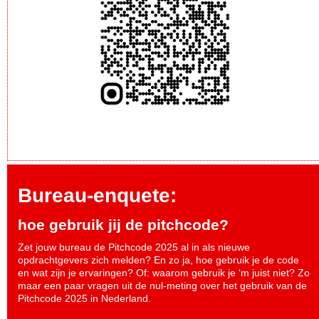
Bureau-enquete:
hoe gebruik jij de pitchcode?
Zet jouw bureau de Pitchcode 2025 al in als nieuwe
opdrachtgevers zich melden? En zo ja, hoe gebruik je de code
en wat zijn je ervaringen? Of: waarom gebruik je ‘m juist niet? Zo
maar een paar vragen uit de nul-meting over het gebruik van de
Pitchcode 2025 in Nederland.