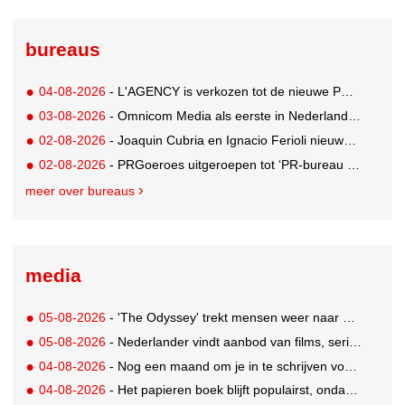
bureaus
04-08-2026
- L'AGENCY is verkozen tot de nieuwe PR-partner van KoRo
03-08-2026
- Omnicom Media als eerste in Nederland actief met advertenties in ChatGPT
02-08-2026
- Joaquin Cubria en Ignacio Ferioli nieuwe Global CCO’s GUT, Renata Neumann Global Head of Production
02-08-2026
- PRGoeroes uitgeroepen tot ‘PR-bureau van het jaar 2026’
meer over bureaus
media
05-08-2026
- 'The Odyssey' trekt mensen weer naar de bioscoop
05-08-2026
- Nederlander vindt aanbod van films, series en sport vaak versnipperd
04-08-2026
- Nog een maand om je in te schrijven voor de Mercurs 2026
04-08-2026
- Het papieren boek blijft populairst, ondanks digitale alternatieven