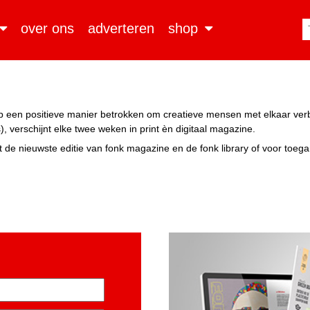
over ons
adverteren
shop
n op een positieve manier betrokken om creatieve mensen met elkaar ve
, verschijnt elke twee weken in print èn digitaal magazine.
 de nieuwste editie van fonk magazine en de fonk library of voor toeg