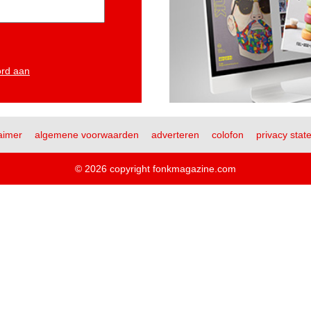
ord aan
aimer
algemene voorwaarden
adverteren
colofon
privacy stat
© 2026 copyright fonkmagazine.com