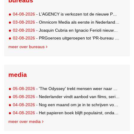
bureaus
04-08-2026
- L'AGENCY is verkozen tot de nieuwe PR-partner van KoRo
03-08-2026
- Omnicom Media als eerste in Nederland actief met advertenties in ChatGPT
02-08-2026
- Joaquin Cubria en Ignacio Ferioli nieuwe Global CCO’s GUT, Renata Neumann Global Head of Production
02-08-2026
- PRGoeroes uitgeroepen tot ‘PR-bureau van het jaar 2026’
meer over bureaus
media
05-08-2026
- 'The Odyssey' trekt mensen weer naar de bioscoop
05-08-2026
- Nederlander vindt aanbod van films, series en sport vaak versnipperd
04-08-2026
- Nog een maand om je in te schrijven voor de Mercurs 2026
04-08-2026
- Het papieren boek blijft populairst, ondanks digitale alternatieven
meer over media