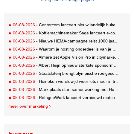
06-08-2026
- Centercom lanceert nieuw landelijk buitereclamenetwerk: City Cubes
06-08-2026
- Koffiemachinemaker Sage lanceert e-commerceplatform voor koffieliefhebbers
06-08-2026
- Nieuwe HEMA-campagne reist 1000 jaar terug in de tijd naar 'Hemastein'
06-08-2026
- Waarom je hosting onderdeel is van je merkstrategie
06-08-2026
- Almere zet Apple Vision Pro in citymarketing
06-08-2026
- Albert Heijn opnieuw sterkste sponsormerk, PostNL daalt
06-08-2026
- Staatsloterij brengt olympische roeigeschiedenis tot leven voor WK Roeien
05-08-2026
- Heineken wereldwijd weer iets meer in trek
05-08-2026
- Marktplaats start samenwerking met House of Cars
05-08-2026
- RefugeeWork lanceert vernieuwd matchingplatform voor nieuwkomers en werkgevers
meer over marketing