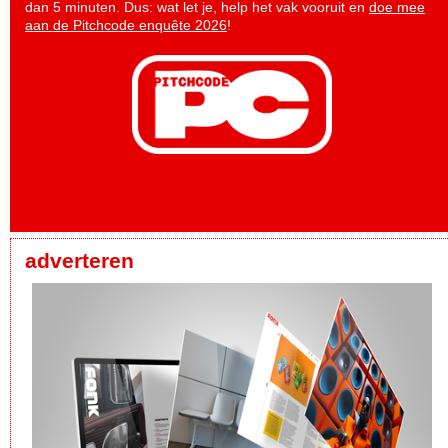
dan 5 minuten. Dus: wat let je, help het vak vooruit en
doe mee
aan de Pitchcode enquête 2026
!
adverteren