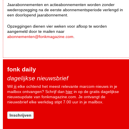
Jaarabonnementen en actieabonnementen worden zonder
wederopzegging na de eerste abonnementsperiode verlengd in
een doorlopend jaarabonnement.
Opzeggingen dienen vier weken voor afloop te worden
aangemeld door te mailen naar
abonnementen@fonkmagazine.com
.
fonk daily
dagelijkse nieuwsbrief
Wil jij elke ochtend het meest relevante marcom-nieuws in je
mailbox ontvangen? Schrijf dan
hier
in op de gratis dagelijkse
nieuwsupdate van fonkmagazine.com. Je ontvangt de
nieuwsbrief elke werkdag stipt 7.00 uur in je mailbox.
Inschrijven