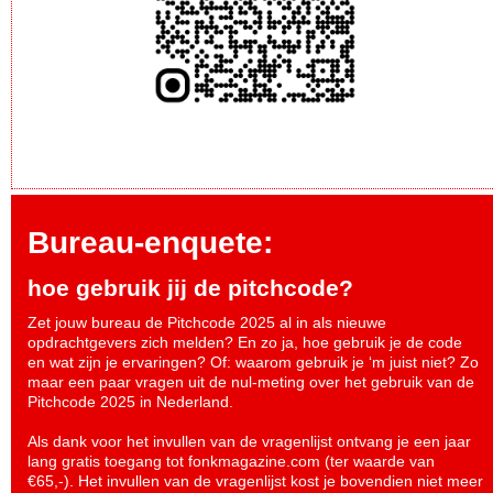
Bureau-enquete:
hoe gebruik jij de pitchcode?
Zet jouw bureau de Pitchcode 2025 al in als nieuwe
opdrachtgevers zich melden? En zo ja, hoe gebruik je de code
en wat zijn je ervaringen? Of: waarom gebruik je ‘m juist niet? Zo
maar een paar vragen uit de nul-meting over het gebruik van de
Pitchcode 2025 in Nederland.
Als dank voor het invullen van de vragenlijst ontvang je een jaar
lang gratis toegang tot fonkmagazine.com (ter waarde van
€65,-). Het invullen van de vragenlijst kost je bovendien niet meer