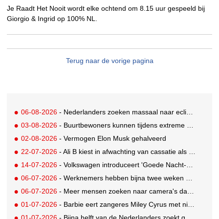
Je Raadt Het Nooit wordt elke ochtend om 8.15 uur gespeeld bij
Giorgio & Ingrid op 100% NL.
Terug naar de vorige pagina
06-08-2026
- Nederlanders zoeken massaal naar eclipsbrillen op Marktplaats
03-08-2026
- Buurtbewoners kunnen tijdens extreme hitte terecht bij The Social Hub
02-08-2026
- Vermogen Elon Musk gehalveerd
22-07-2026
- Ali B kiest in afwachting van cassatie als spreker voor een nieuw podium
14-07-2026
- Volkswagen introduceert 'Goede Nacht-pakket' waarmee auto flexibele slaapruimte met airco wordt
06-07-2026
- Werknemers hebben bijna twee weken nodig om volledig op te laden
06-07-2026
- Meer mensen zoeken naar camera's dankzij tv-programma Het Perfecte Plaatje
01-07-2026
- Barbie eert zangeres Miley Cyrus met nieuwe Signature Collector pop
01-07-2026
- Bijna helft van de Nederlanders zoekt goedkopere vakantie