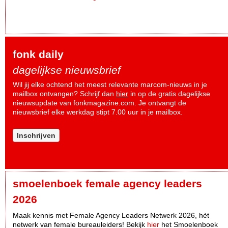
fonk daily
dagelijkse nieuwsbrief
Wil jij elke ochtend het meest relevante marcom-nieuws in je
mailbox ontvangen? Schrijf dan
hier
in op de gratis dagelijkse
nieuwsupdate van fonkmagazine.com. Je ontvangt de
nieuwsbrief elke werkdag stipt 7.00 uur in je mailbox.
Inschrijven
smoelenboek female agency leaders
2026
Maak kennis met Female Agency Leaders Netwerk 2026, hèt
netwerk van female bureauleiders! Bekijk
hier
het Smoelenboek