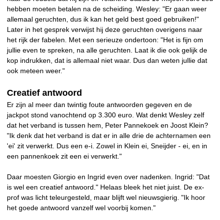
hebben moeten betalen na de scheiding. Wesley: "Er gaan weer
allemaal geruchten, dus ik kan het geld best goed gebruiken!"
Later in het gesprek verwijst hij deze geruchten overigens naar
het rijk der fabelen. Met een serieuze ondertoon: "Het is fijn om
jullie even te spreken, na alle geruchten. Laat ik die ook gelijk de
kop indrukken, dat is allemaal niet waar. Dus dan weten jullie dat
ook meteen weer."
Creatief antwoord
Er zijn al meer dan twintig foute antwoorden gegeven en de
jackpot stond vanochtend op 3.300 euro. Wat denkt Wesley zelf
dat het verband is tussen hem, Peter Pannekoek en Joost Klein?
"Ik denk dat het verband is dat er in alle drie de achternamen een
'ei' zit verwerkt. Dus een e-i. Zowel in Klein ei, Sneijder - ei, en in
een pannenkoek zit een ei verwerkt."
Daar moesten Giorgio en Ingrid even over nadenken. Ingrid: "Dat
is wel een creatief antwoord." Helaas bleek het niet juist. De ex-
prof was licht teleurgesteld, maar blijft wel nieuwsgierig. "Ik hoor
het goede antwoord vanzelf wel voorbij komen."