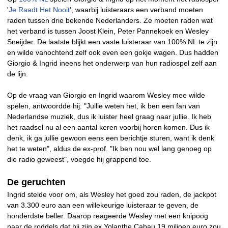
'
Je Raadt Het Nooit
', waarbij luisteraars een verband moeten
raden tussen drie bekende Nederlanders. Ze moeten raden wat
het verband is tussen Joost Klein, Peter Pannekoek en Wesley
Sneijder. De laatste blijkt een vaste luisteraar van 100% NL te zijn
en wilde vanochtend zelf ook even een gokje wagen. Dus hadden
Giorgio & Ingrid ineens het onderwerp van hun radiospel zelf aan
de lijn.
Op de vraag van Giorgio en Ingrid waarom Wesley mee wilde
spelen, antwoordde hij: "Jullie weten het, ik ben een fan van
Nederlandse muziek, dus ik luister heel graag naar jullie. Ik heb
het raadsel nu al een aantal keren voorbij horen komen. Dus ik
denk, ik ga jullie gewoon eens een berichtje sturen, want ik denk
het te weten", aldus de ex-prof. "Ik ben nou wel lang genoeg op
die radio geweest", voegde hij grappend toe.
De geruchten
Ingrid stelde voor om, als Wesley het goed zou raden, de jackpot
van 3.300 euro aan een willekeurige luisteraar te geven, de
honderdste beller. Daarop reageerde Wesley met een knipoog
naar de roddels dat hij zijn ex Yolanthe Cabau 19 miljoen euro zou