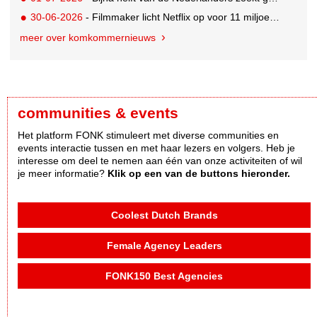
30-06-2026
- Filmmaker licht Netflix op voor 11 miljoen dollar; 2,5 jaar celstraf
meer over komkommernieuws
communities & events
Het platform FONK stimuleert met diverse communities en
events interactie tussen en met haar lezers en volgers. Heb je
interesse om deel te nemen aan één van onze activiteiten of wil
je meer informatie?
Klik op een van de buttons hieronder.
Coolest Dutch Brands
Female Agency Leaders
FONK150 Best Agencies