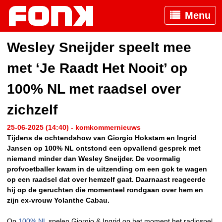
Menu
Wesley Sneijder speelt mee
met ‘Je Raadt Het Nooit’ op
100% NL met raadsel over
zichzelf
25-06-2025 (14:40) - komkommernieuws
Tijdens de ochtendshow van Giorgio Hokstam en Ingrid
Jansen op 100% NL ontstond een opvallend gesprek met
niemand minder dan Wesley Sneijder. De voormalig
profvoetballer kwam in de uitzending om een gok te wagen
op een raadsel dat over hemzelf gaat. Daarnaast reageerde
hij op de geruchten die momenteel rondgaan over hem en
zijn ex-vrouw Yolanthe Cabau.
Op
100% NL
spelen Giorgio & Ingrid op het moment het radiospel