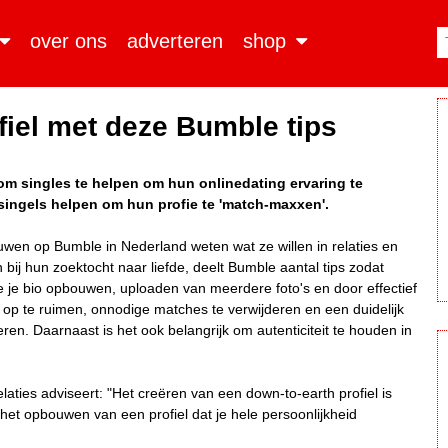
over ons
adverteren
shop
ofiel met deze Bumble tips
om singles te helpen om hun onlinedating ervaring te
 singels helpen om hun profie te 'match-maxxen'.
wen op Bumble in Nederland weten wat ze willen in relaties en
 bij hun zoektocht naar liefde, deelt Bumble aantal tips zodat
e je bio opbouwen, uploaden van meerdere foto's en door effectief
p te ruimen, onnodige matches te verwijderen en een duidelijk
eren. Daarnaast is het ook belangrijk om autenticiteit te houden in
laties adviseert: "Het creëren van een down-to-earth profiel is
 het opbouwen van een profiel dat je hele persoonlijkheid