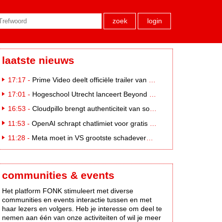
zoek
login
laatste nieuws
17:17 -
Prime Video deelt officiële trailer van L*VE KLEINE
17:01 -
Hogeschool Utrecht lanceert Beyond Campus binnen International Creative Business
16:53 -
Cloudpillo brengt authenticiteit van social naar tv
11:53 -
OpenAI schrapt chatlimiet voor gratis ChatGPT-gebruikers
11:28 -
Meta moet in VS grootste schadevergoeding ooit betalen: 567 miljoen dollar
communities & events
Het platform FONK stimuleert met diverse
communities en events interactie tussen en met
haar lezers en volgers. Heb je interesse om deel te
nemen aan één van onze activiteiten of wil je meer