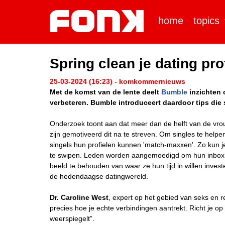
home
topics
Spring clean je dating pr
25-03-2024 (16:23) - komkommernieuws
Met de komst van de lente deelt
Bumble
inzichten 
verbeteren. Bumble introduceert daardoor tips die
Onderzoek toont aan dat meer dan de helft van de vrou
zijn gemotiveerd dit na te streven. Om singles te helpen
singels hun profielen kunnen 'match-maxxen'. Zo kun j
te swipen. Leden worden aangemoedigd om hun inbox o
beeld te behouden van waar ze hun tijd in willen invest
de hedendaagse datingwereld.
Dr. Caroline West
, expert op het gebied van seks en re
precies hoe je echte verbindingen aantrekt. Richt je op
weerspiegelt”.