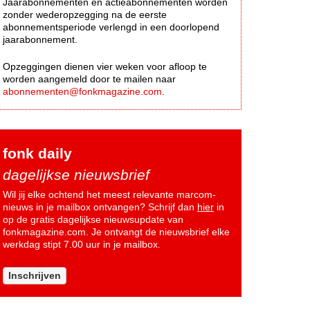
Jaarabonnementen en actieabonnementen worden
zonder wederopzegging na de eerste
abonnementsperiode verlengd in een doorlopend
jaarabonnement.
Opzeggingen dienen vier weken voor afloop te
worden aangemeld door te mailen naar
abonnementen@fonkmagazine.com
.
fonk daily
dagelijkse nieuwsbrief
Wil jij elke ochtend het meest relevante marcom-
nieuws in je mailbox ontvangen? Schrijf dan
hier
in
op de gratis dagelijkse nieuwsupdate van
fonkmagazine.com. Je ontvangt de nieuwsbrief elke
werkdag stipt 7.00 uur in je mailbox.
Inschrijven