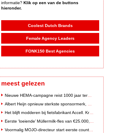
informatie?
Klik op een van de buttons
hieronder.
Coolest Dutch Brands
Female Agency Leaders
FONK150 Best Agencies
meest gelezen
Nieuwe HEMA-campagne reist 1000 jaar terug in de tijd naar 'Hemastein'
Albert Heijn opnieuw sterkste sponsormerk, PostNL daalt
Het blijft modderen bij fietsfabrikant Accell. Krijgt uitstel van betaling
Eerste ‘loeiende’ Müllermilk-fles van €25.000,- gevonden
Voormalig MOJO-directeur start eerste country radiozender van Nederland