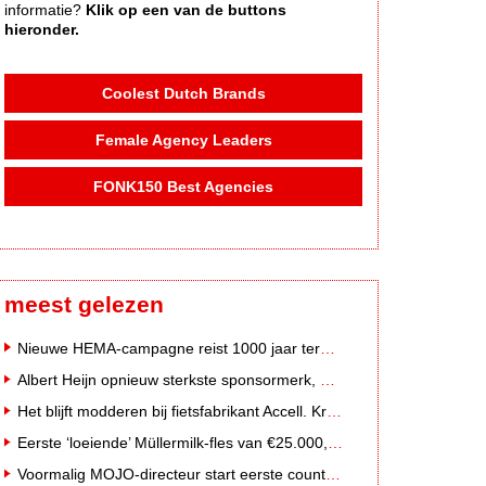
informatie?
Klik op een van de buttons
hieronder.
Coolest Dutch Brands
Female Agency Leaders
FONK150 Best Agencies
meest gelezen
Nieuwe HEMA-campagne reist 1000 jaar terug in de tijd naar 'Hemastein'
Albert Heijn opnieuw sterkste sponsormerk, PostNL daalt
Het blijft modderen bij fietsfabrikant Accell. Krijgt uitstel van betaling
Eerste ‘loeiende’ Müllermilk-fles van €25.000,- gevonden
Voormalig MOJO-directeur start eerste country radiozender van Nederland