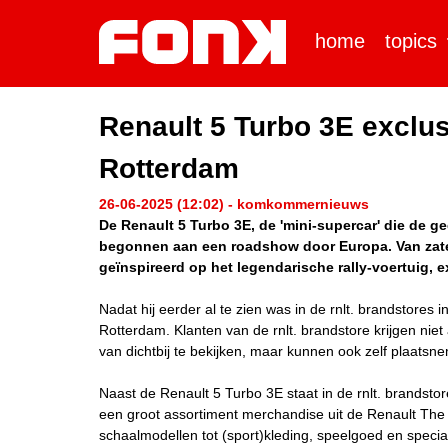
home
topics
Renault 5 Turbo 3E exclus
Rotterdam
26-06-2025 (12:02) - komkommernieuws
De Renault 5 Turbo 3E, de 'mini-supercar' die de g
begonnen aan een roadshow door Europa. Van zaterd
geïnspireerd op het legendarische rally-voertuig, e
Nadat hij eerder al te zien was in de rnlt. brandstores
Rotterdam. Klanten van de rnlt. brandstore krijgen nie
van dichtbij te bekijken, maar kunnen ook zelf plaatsn
Naast de Renault 5 Turbo 3E staat in de rnlt. brandstor
een groot assortiment merchandise uit de Renault The 
schaalmodellen tot (sport)kleding, speelgoed en speci