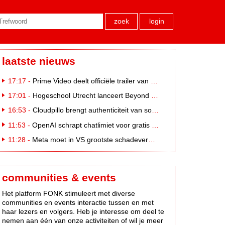
zoek
login
laatste nieuws
17:17 -
Prime Video deelt officiële trailer van L*VE KLEINE
17:01 -
Hogeschool Utrecht lanceert Beyond Campus binnen International Creative Business
16:53 -
Cloudpillo brengt authenticiteit van social naar tv
11:53 -
OpenAI schrapt chatlimiet voor gratis ChatGPT-gebruikers
11:28 -
Meta moet in VS grootste schadevergoeding ooit betalen: 567 miljoen dollar
communities & events
Het platform FONK stimuleert met diverse
communities en events interactie tussen en met
haar lezers en volgers. Heb je interesse om deel te
nemen aan één van onze activiteiten of wil je meer