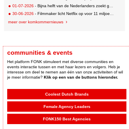
01-07-2026
- Bijna helft van de Nederlanders zoekt goedkopere vakantie
30-06-2026
- Filmmaker licht Netflix op voor 11 miljoen dollar; 2,5 jaar celstraf
meer over komkommernieuws
communities & events
Het platform FONK stimuleert met diverse communities en
events interactie tussen en met haar lezers en volgers. Heb je
interesse om deel te nemen aan één van onze activiteiten of wil
je meer informatie?
Klik op een van de buttons hieronder.
Coolest Dutch Brands
Female Agency Leaders
FONK150 Best Agencies