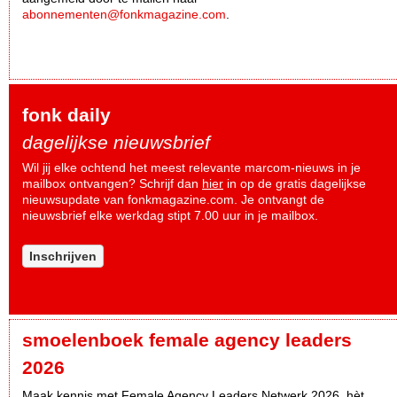
abonnementen@fonkmagazine.com
.
fonk daily
dagelijkse nieuwsbrief
Wil jij elke ochtend het meest relevante marcom-nieuws in je
mailbox ontvangen? Schrijf dan
hier
in op de gratis dagelijkse
nieuwsupdate van fonkmagazine.com. Je ontvangt de
nieuwsbrief elke werkdag stipt 7.00 uur in je mailbox.
Inschrijven
smoelenboek female agency leaders
2026
Maak kennis met Female Agency Leaders Netwerk 2026, hèt