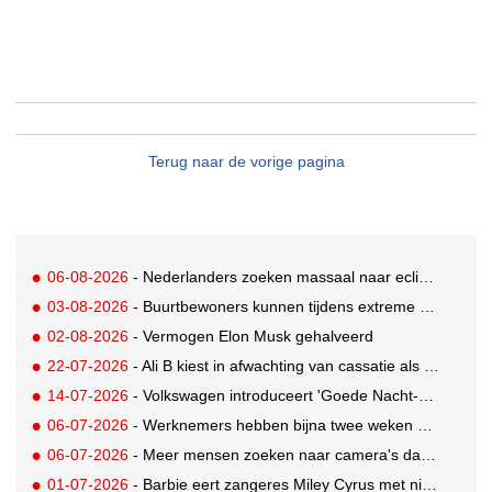
Terug naar de vorige pagina
06-08-2026
- Nederlanders zoeken massaal naar eclipsbrillen op Marktplaats
03-08-2026
- Buurtbewoners kunnen tijdens extreme hitte terecht bij The Social Hub
02-08-2026
- Vermogen Elon Musk gehalveerd
22-07-2026
- Ali B kiest in afwachting van cassatie als spreker voor een nieuw podium
14-07-2026
- Volkswagen introduceert 'Goede Nacht-pakket' waarmee auto flexibele slaapruimte met airco wordt
06-07-2026
- Werknemers hebben bijna twee weken nodig om volledig op te laden
06-07-2026
- Meer mensen zoeken naar camera's dankzij tv-programma Het Perfecte Plaatje
01-07-2026
- Barbie eert zangeres Miley Cyrus met nieuwe Signature Collector pop