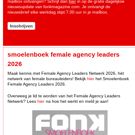
mailbox ontvangen? Schrijf dan
hier
in op de gratis dagelijkse
nieuwsupdate van fonkmagazine.com. Je ontvangt de
nieuwsbrief elke werkdag stipt 7.00 uur in je mailbox.
Inschrijven
smoelenboek female agency leaders
2026
Maak kennis met Female Agency Leaders Netwerk 2026, hèt
netwerk van female bureauleiders! Bekijk
hier
het Smoelenboek
Female Agency Leaders 2026.
Overweeg je lid te worden van het Female Agency Leaders
Netwerk? Lees
hier
na hoe het werkt en meld je aan!