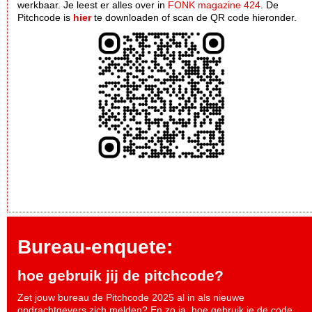
werkbaar. Je leest er alles over in
FONK magazine 424
. De
Pitchcode is
hier
te downloaden of scan de QR code hieronder.
Bureau-enquete:
hoe gebruik jij de pitchcode?
Zet jouw bureau de Pitchcode 2025 al in als nieuwe
opdrachtgevers zich melden? En zo ja, hoe gebruik je de code