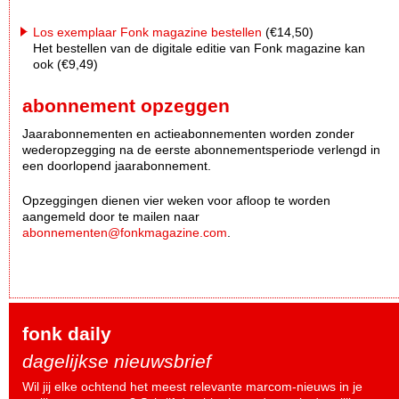
Los exemplaar Fonk magazine bestellen
(€14,50)
Het bestellen van de digitale editie van Fonk magazine kan
ook (€9,49)
abonnement opzeggen
Jaarabonnementen en actieabonnementen worden zonder
wederopzegging na de eerste abonnementsperiode verlengd in
een doorlopend jaarabonnement.
Opzeggingen dienen vier weken voor afloop te worden
aangemeld door te mailen naar
abonnementen@fonkmagazine.com
.
fonk daily
dagelijkse nieuwsbrief
Wil jij elke ochtend het meest relevante marcom-nieuws in je