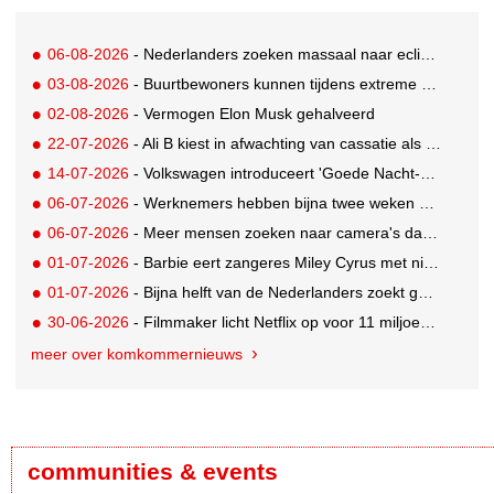
06-08-2026
- Nederlanders zoeken massaal naar eclipsbrillen op Marktplaats
03-08-2026
- Buurtbewoners kunnen tijdens extreme hitte terecht bij The Social Hub
02-08-2026
- Vermogen Elon Musk gehalveerd
22-07-2026
- Ali B kiest in afwachting van cassatie als spreker voor een nieuw podium
14-07-2026
- Volkswagen introduceert 'Goede Nacht-pakket' waarmee auto flexibele slaapruimte met airco wordt
06-07-2026
- Werknemers hebben bijna twee weken nodig om volledig op te laden
06-07-2026
- Meer mensen zoeken naar camera's dankzij tv-programma Het Perfecte Plaatje
01-07-2026
- Barbie eert zangeres Miley Cyrus met nieuwe Signature Collector pop
01-07-2026
- Bijna helft van de Nederlanders zoekt goedkopere vakantie
30-06-2026
- Filmmaker licht Netflix op voor 11 miljoen dollar; 2,5 jaar celstraf
meer over komkommernieuws
communities & events