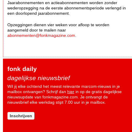
Jaarabonnementen en actieabonnementen worden zonder
wederopzegging na de eerste abonnementsperiode verlengd in
een doorlopend jaarabonnement.
Opzeggingen dienen vier weken voor afloop te worden
aangemeld door te mailen naar
abonnementen@fonkmagazine.com
.
fonk daily
dagelijkse nieuwsbrief
Wil jij elke ochtend het meest relevante marcom-nieuws in je
mailbox ontvangen? Schrijf dan
hier
in op de gratis dagelijkse
nieuwsupdate van fonkmagazine.com. Je ontvangt de
nieuwsbrief elke werkdag stipt 7.00 uur in je mailbox.
Inschrijven