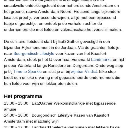
smaakvolle ontdekkingstocht door het bruisende Amsterdam en
het groene, rauwe Amsterdam-Noord. Fietsend langs bijzondere
locaties proef je verrassende wijnen, altijd met een bijpassend
hapje of gerechtje, en ontdek je de verhalen achter de
ondernemers die met liefde en vakmanschap het verschil maken.
De culinaire fietstocht start bij Eat2Gather gevestigd in een
bijzonder Rijksmonument in de Jordaan. Via de grachten fiets je
naar
Bourgondisch Lifestyle
voor kazen van het Kaasfort
Amsterdam, steek je het IJ over naar versmarkt
Landmarkt
, en rijd
je door Waterland langs Ransdorp en Durgerdam. Onderweg stop
je bij
Time to Sparkle
en sluit je af bij
wijnbar Vindict
. Elke stop
biedt een unieke ervaring met gepassioneerde ondernemers die
hun liefde voor wijn en lekker eten delen.
Het programma
13.00 - 15.00 | Eat2Gather Welkomstdrankje met bijpassende
amuse
14.00 - 16.00 | Bourgondisch Lifestyle Kazen van Kaasfort
Amsterdam met matching wijn
15.00 - 17.00 | Landmarkt Selectie van wijnen met lekkers bij de