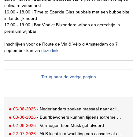
culinaire versmarkt
16.00 - 18.00 | Time to Sparkle Glas bubbels met een bubbelbite
in landelijk noord
17.00 - 19.00 | Bar Vindict Bijzondere wijnen en gerechtje in
premium wijnbar
Inschrijven voor de Route de Vin & Vélo d'Amsterdam op 7
september kan via
deze link
.
Terug naar de vorige pagina
06-08-2026
- Nederlanders zoeken massaal naar eclipsbrillen op Marktplaats
03-08-2026
- Buurtbewoners kunnen tijdens extreme hitte terecht bij The Social Hub
02-08-2026
- Vermogen Elon Musk gehalveerd
22-07-2026
- Ali B kiest in afwachting van cassatie als spreker voor een nieuw podium