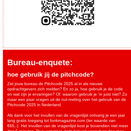
Bureau-enquete:
hoe gebruik jij de pitchcode?
Zet jouw bureau de Pitchcode 2025 al in als nieuwe
opdrachtgevers zich melden? En zo ja, hoe gebruik je de code
en wat zijn je ervaringen? Of: waarom gebruik je ‘m juist niet? Zo
maar een paar vragen uit de nul-meting over het gebruik van de
Pitchcode 2025 in Nederland.
Als dank voor het invullen van de vragenlijst ontvang je een jaar
lang gratis toegang tot fonkmagazine.com (ter waarde van
€65,-). Het invullen van de vragenlijst kost je bovendien niet meer
dan 5 minuten. Dus: wat let je, help het vak vooruit en
doe mee