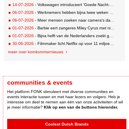
14-07-2026
- Volkswagen introduceert 'Goede Nacht-pakket' waarmee auto flexibele slaapruimte met airco wordt
06-07-2026
- Werknemers hebben bijna twee weken nodig om volledig op te laden
06-07-2026
- Meer mensen zoeken naar camera's dankzij tv-programma Het Perfecte Plaatje
01-07-2026
- Barbie eert zangeres Miley Cyrus met nieuwe Signature Collector pop
01-07-2026
- Bijna helft van de Nederlanders zoekt goedkopere vakantie
30-06-2026
- Filmmaker licht Netflix op voor 11 miljoen dollar; 2,5 jaar celstraf
meer over komkommernieuws
communities & events
Het platform FONK stimuleert met diverse communities en
events interactie tussen en met haar lezers en volgers. Heb je
interesse om deel te nemen aan één van onze activiteiten of wil
je meer informatie?
Klik op een van de buttons hieronder.
Coolest Dutch Brands