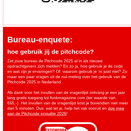
Bureau-enquete:
hoe gebruik jij de pitchcode?
Zet jouw bureau de Pitchcode 2025 al in als nieuwe
opdrachtgevers zich melden? En zo ja, hoe gebruik je de code
en wat zijn je ervaringen? Of: waarom gebruik je ‘m juist niet? Zo
maar een paar vragen uit de nul-meting over het gebruik van de
Pitchcode 2025 in Nederland.
Als dank voor het invullen van de vragenlijst ontvang je een jaar
lang gratis toegang tot fonkmagazine.com (ter waarde van
€65,-). Het invullen van de vragenlijst kost je bovendien niet meer
dan 5 minuten. Dus: wat let je, help het vak vooruit en
doe mee
aan de Pitchcode enquête 2026
!