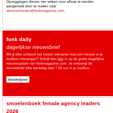
Opzeggingen dienen vier weken voor afloop te worden
aangemeld door te mailen naar
abonnementen@fonkmagazine.com
.
fonk daily
dagelijkse nieuwsbrief
Wil jij elke ochtend het meest relevante marcom-nieuws in je
mailbox ontvangen? Schrijf dan
hier
in op de gratis dagelijkse
nieuwsupdate van fonkmagazine.com. Je ontvangt de
nieuwsbrief elke werkdag stipt 7.00 uur in je mailbox.
Inschrijven
smoelenboek female agency leaders
2026