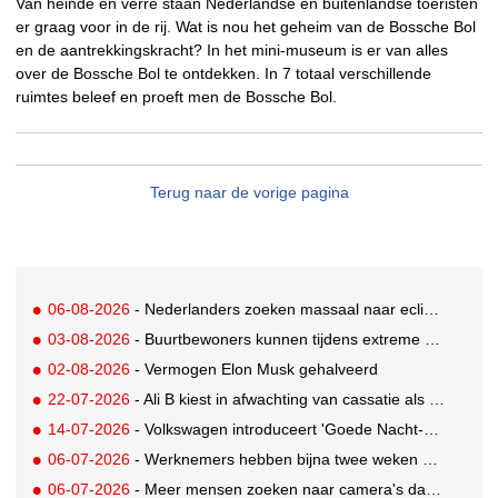
Van heinde en verre staan Nederlandse en buitenlandse toeristen
er graag voor in de rij. Wat is nou het geheim van de Bossche Bol
en de aantrekkingskracht? In het mini-museum is er van alles
over de Bossche Bol te ontdekken. In 7 totaal verschillende
ruimtes beleef en proeft men de Bossche Bol.
Terug naar de vorige pagina
06-08-2026
- Nederlanders zoeken massaal naar eclipsbrillen op Marktplaats
03-08-2026
- Buurtbewoners kunnen tijdens extreme hitte terecht bij The Social Hub
02-08-2026
- Vermogen Elon Musk gehalveerd
22-07-2026
- Ali B kiest in afwachting van cassatie als spreker voor een nieuw podium
14-07-2026
- Volkswagen introduceert 'Goede Nacht-pakket' waarmee auto flexibele slaapruimte met airco wordt
06-07-2026
- Werknemers hebben bijna twee weken nodig om volledig op te laden
06-07-2026
- Meer mensen zoeken naar camera's dankzij tv-programma Het Perfecte Plaatje