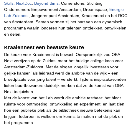
Skills,
NextDoc
,
Beyond Bims,
Cornerstone, Stichting
Ondernemers Empowerment Amsterdam, Dreamspace,
Energie
Lab Zuidoost
, Jongerenpunt Amsterdam, Kraaiennext en het ROC
van Amsterdam. Samen vormen zij het hart van een dynamisch
programma waarin jongeren hun talenten ontdekken, ontwikkelen
en delen.
Kraaiennest een bewuste keuze
De keuze voor Kraaiennest is bewust. Oorspronkelijk zou OBA
Next verrijzen op de Zuidas, maar het huidige college koos voor
Amsterdam-Zuidoost. Met de slogan ‘ongelijk investeren voor
gelijke kansen’ als leidraad werd de ambitie van de wijk – een
broedplaats voor jong talent – versterkt. Tijdens inspraakavonden
lieten buurtbewoners duidelijk merken dat ze de komst van OBA
Next toejuichen.
Met de komst van het Lab wordt die ambitie tastbaar: het biedt
ruimte voor ontmoeting, ontwikkeling en experiment, en laat zien
hoe een publieke plek als de bibliotheek nieuwe betekenis kan
krijgen. Iedereen is welkom om kennis te maken met de plek en
het programma.