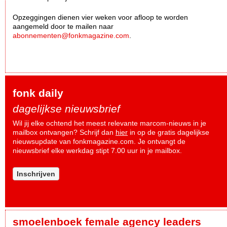
Opzeggingen dienen vier weken voor afloop te worden
aangemeld door te mailen naar
abonnementen@fonkmagazine.com
.
fonk daily
dagelijkse nieuwsbrief
Wil jij elke ochtend het meest relevante marcom-nieuws in je
mailbox ontvangen? Schrijf dan
hier
in op de gratis dagelijkse
nieuwsupdate van fonkmagazine.com. Je ontvangt de
nieuwsbrief elke werkdag stipt 7.00 uur in je mailbox.
Inschrijven
smoelenboek female agency leaders