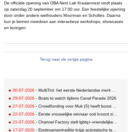
De officiële opening van OBA Next Lab Kraaiennest vindt plaats
op zaterdag 20 september om 17:00 uur. Een feestelijke opening
door onder andere wethouders Moorman en Scholtes. Daarna
kun je binnen meedoen aan interactieve workshops, showcases
en lezingen.
Terug naar de vorige pagina
30-07-2026
- MultiTint: het eerste Nederlandse merk voor inclusieve wond- en sportverzorging
29-07-2026
- Boats to watch tijdens Canal Parade 2026
27-07-2026
- Crowdfunding voor Muk (5) heeft boost gekregen door BN'ers
22-07-2026
- Eerste vrouwelijke winnaar ooit kroont zich tot beste grunter van Nederland
21-07-2026
- Channel Factory stelt lgbtq+-vriendelijke inclusion list beschikbaar
17-07-2026
- Eindexamentraditie krijgt activistische lading tegen menstruatiearmoede