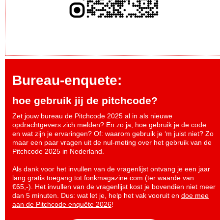
Bureau-enquete:
hoe gebruik jij de pitchcode?
Zet jouw bureau de Pitchcode 2025 al in als nieuwe
opdrachtgevers zich melden? En zo ja, hoe gebruik je de code
en wat zijn je ervaringen? Of: waarom gebruik je ‘m juist niet? Zo
maar een paar vragen uit de nul-meting over het gebruik van de
Pitchcode 2025 in Nederland.
Als dank voor het invullen van de vragenlijst ontvang je een jaar
lang gratis toegang tot fonkmagazine.com (ter waarde van
€65,-). Het invullen van de vragenlijst kost je bovendien niet meer
dan 5 minuten. Dus: wat let je, help het vak vooruit en
doe mee
aan de Pitchcode enquête 2026
!