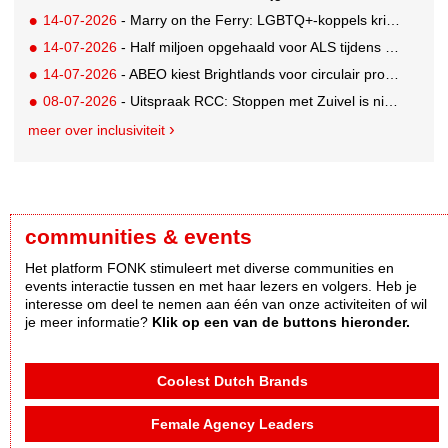
14-07-2026
- Marry on the Ferry: LGBTQ+-koppels krijgen de kans om hun huwelijksgeloften te hernieuwen op een wel heel bijzondere locatie
14-07-2026
- Half miljoen opgehaald voor ALS tijdens eerste Rotterdamse TriALSon
14-07-2026
- ABEO kiest Brightlands voor circulair productontwerp in de sportsector
08-07-2026
- Uitspraak RCC: Stoppen met Zuivel is niet misleidend
meer over inclusiviteit
communities & events
Het platform FONK stimuleert met diverse communities en
events interactie tussen en met haar lezers en volgers. Heb je
interesse om deel te nemen aan één van onze activiteiten of wil
je meer informatie?
Klik op een van de buttons hieronder.
Coolest Dutch Brands
Female Agency Leaders