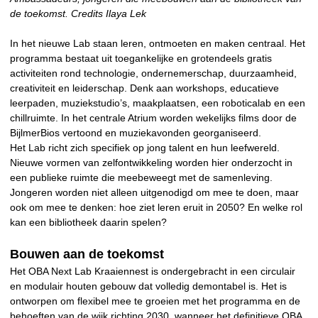
de toekomst. Credits Ilaya Lek
In het nieuwe Lab staan leren, ontmoeten en maken centraal. Het
programma bestaat uit toegankelijke en grotendeels gratis
activiteiten rond technologie, ondernemerschap, duurzaamheid,
creativiteit en leiderschap. Denk aan workshops, educatieve
leerpaden, muziekstudio’s, maakplaatsen, een roboticalab en een
chillruimte. In het centrale Atrium worden wekelijks films door de
BijlmerBios vertoond en muziekavonden georganiseerd.
Het Lab richt zich specifiek op jong talent en hun leefwereld.
Nieuwe vormen van zelfontwikkeling worden hier onderzocht in
een publieke ruimte die meebeweegt met de samenleving.
Jongeren worden niet alleen uitgenodigd om mee te doen, maar
ook om mee te denken: hoe ziet leren eruit in 2050? En welke rol
kan een bibliotheek daarin spelen?
Bouwen aan de toekomst
Het OBA Next Lab Kraaiennest is ondergebracht in een circulair
en modulair houten gebouw dat volledig demontabel is. Het is
ontworpen om flexibel mee te groeien met het programma en de
behoeften van de wijk richting 2030, wanneer het definitieve OBA